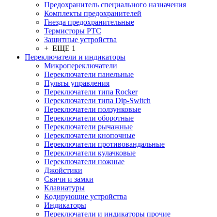
Предохранитель специального назначения
Комплекты предохранителей
Гнезда предохранительные
Термисторы PTC
Защитные устройства
+ ЕЩЕ 1
Переключатели и индикаторы
Микропереключатели
Переключатели панельные
Пульты управления
Переключатели типа Rocker
Переключатели типа Dip-Switch
Переключатели ползунковые
Переключатели оборотные
Переключатели рычажные
Переключатели кнопочные
Переключатели противовандальные
Переключатели кулачковые
Переключатели ножные
Джойстики
Свичи и замки
Клавиатуры
Кодирующие устройства
Индикаторы
Переключатели и индикаторы прочие