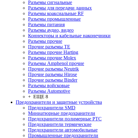
Разъeмы сигнальные
Разъeмы для передачи данных
Разъeмы коаксиальные RF
Разъeмы промышленные
Разъeмы питания
Разъeмы аудио, видео
Коннекторы и кабельные наконечники
Разъeмы прочие
Прочие разъемы TE
Разъемы прочие Harting
Разъемы прочие Molex
Разъемы Amphenol прочие
Прочие разъемы Neutrik
Прочие разъемы Hirose
Прочие разъемы Binder
Разъемы войсковые
Разъeмы Automotive
+ ЕЩЕ 8
Предохранители и защитные устройства
Предохранители SMD
Миниатюрные предохранители
Предохранители полимерные PTC
Предохранители термические
Предохранители автомобильные
Промышленные предохранители