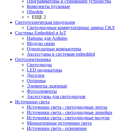
Программаторы и стирающие устройства
Комплекты пусковые
Obsolete
+ ЕЩЕ 2
Светотехническая продукция
Светодиодные коммутаторные лампы СКЛ
Системы Embedded и IoT
Наборы для Arduino
Модули связи
Одноплатные компьютеры
Аксессуары к системам embedded
Oптоэлектроника
Светодиоды
LED индикаторы
Дисплеи
Оптроны
Элементы лазерные
Фотоэлементы
Аксессуары для светодиодов
Источники света
Источники света - светодиодные ленты
Источники света - светодиодные линейки
Источники света - светодиодные модули
Миниатюрные источники света
Источники света - освещение