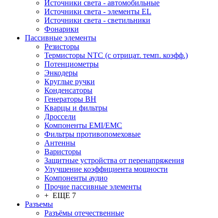
Источники света - автомобильные
Источники света - элементы EL
Источники света - светильники
Фонарики
Пассивные элементы
Резисторы
Термисторы NTC (с отрицат. темп. коэфф.)
Потенциометры
Энкодеры
Круглые ручки
Конденсаторы
Генераторы ВН
Кварцы и фильтры
Дроссели
Компоненты EMI/EMC
Фильтры противопомеховые
Антенны
Варисторы
Защитные устройства от перенапряжения
Улучшение коэффициента мощности
Компоненты аудио
Прочие пассивные элементы
+ ЕЩЕ 7
Разъeмы
Разъёмы отечественные