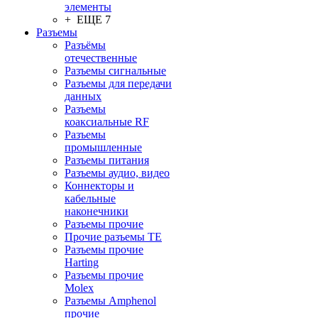
элементы
+ ЕЩЕ 7
Разъeмы
Разъёмы
отечественные
Разъeмы сигнальные
Разъeмы для передачи
данных
Разъeмы
коаксиальные RF
Разъeмы
промышленные
Разъeмы питания
Разъeмы аудио, видео
Коннекторы и
кабельные
наконечники
Разъeмы прочие
Прочие разъемы TE
Разъемы прочие
Harting
Разъемы прочие
Molex
Разъемы Amphenol
прочие