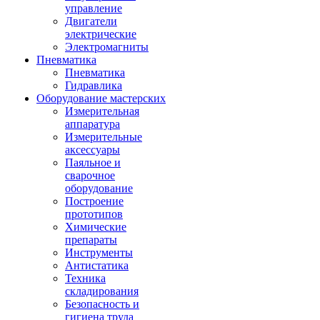
управление
Двигатели
электрические
Электромагниты
Пневматика
Пневматика
Гидравлика
Оборудование мастерских
Измерительная
аппаратура
Измерительные
аксессуары
Паяльное и
сварочное
оборудование
Построение
прототипов
Химические
препараты
Инструменты
Aнтистатика
Техника
складирования
Безопасность и
гигиена труда