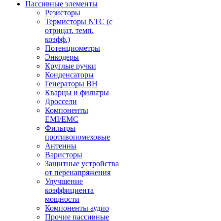
Пассивные элементы
Резисторы
Термисторы NTC (с
отрицат. темп.
коэфф.)
Потенциометры
Энкодеры
Круглые ручки
Конденсаторы
Генераторы ВН
Кварцы и фильтры
Дроссели
Компоненты
EMI/EMC
Фильтры
противопомеховые
Антенны
Варисторы
Защитные устройства
от перенапряжения
Улучшение
коэффициента
мощности
Компоненты аудио
Прочие пассивные