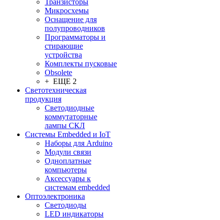
Транзисторы
Микросхемы
Оснащение для
полупроводников
Программаторы и
стирающие
устройства
Комплекты пусковые
Obsolete
+ ЕЩЕ 2
Светотехническая
продукция
Светодиодные
коммутаторные
лампы СКЛ
Системы Embedded и IoT
Наборы для Arduino
Модули связи
Одноплатные
компьютеры
Аксессуары к
системам embedded
Oптоэлектроника
Светодиоды
LED индикаторы