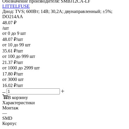
Обозначение производителя:
SMBJ12CA-LF
LITTELFUSE
Диод: TVS; 600Вт; 14В; 30,2А; двунаправленный; ±5%;
DO214AA
48.07
₽
/шт
от 0 до 9 шт
48.07
₽
/шт
от 10 до 99 шт
35.61
₽
/шт
от 100 до 999 шт
21.37
₽
/шт
от 1000 до 2999 шт
17.80
₽
/шт
от 3000 шт
16.02
₽
/шт
В корзину
Характеристики
Монтаж
—
SMD
Корпус
—