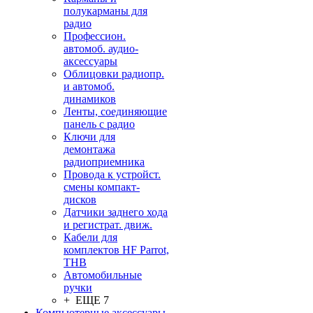
полукарманы для
радио
Профессион.
автомоб. аудио-
аксессуары
Облицовки радиопр.
и автомоб.
динамиков
Ленты, соединяющие
панель с радио
Ключи для
демонтажа
радиоприемника
Провода к устройст.
смены компакт-
дисков
Датчики заднего хода
и регистрат. движ.
Кабели для
комплектов HF Parrot,
THB
Автомобильные
ручки
+ ЕЩЕ 7
Компьютерные аксессуары