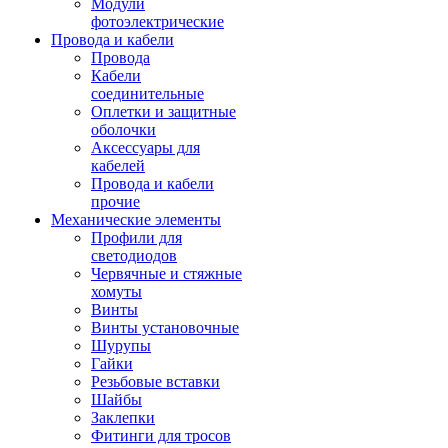
Модули
фотоэлектрические
Провода и кабели
Провода
Кабели
соединительные
Оплетки и защитные
оболочки
Аксессуары для
кабелей
Провода и кабели
прочие
Механические элементы
Профили для
светодиодов
Червячные и стяжные
хомуты
Винты
Винты установочные
Шурупы
Гайки
Резьбовые вставки
Шайбы
Заклепки
Фитинги для тросов