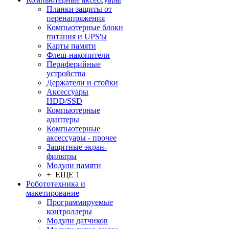
Планки защиты от
перенапряжения
Компьютерные блоки
питания и UPS'ы
Карты памяти
Флеш-накопители
Периферийные
устройства
Держатели и стойки
Аксессуары
HDD/SSD
Компьютерные
адаптеры
Компьютерные
аксессуары - прочее
Защитные экран-
фильтры
Модули памяти
+ ЕЩЕ 1
Робототехника и
макетирование
Программируемые
контроллеры
Модули датчиков