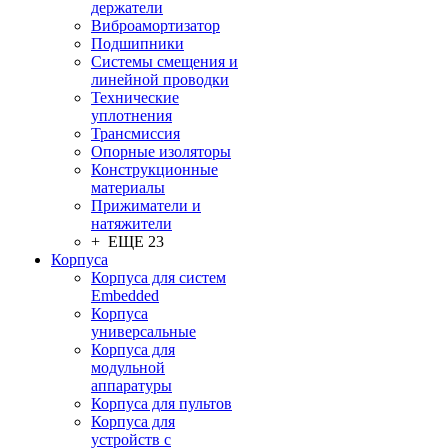
держатели
Виброамортизатор
Подшипники
Системы смещения и
линейной проводки
Технические
уплотнения
Трансмиссия
Опорные изоляторы
Конструкционные
материалы
Прижиматели и
натяжители
+ ЕЩЕ 23
Корпуса
Корпуса для систем
Embedded
Корпуса
универсальные
Корпуса для
модульной
аппаратуры
Корпуса для пультов
Корпуса для
устройств с