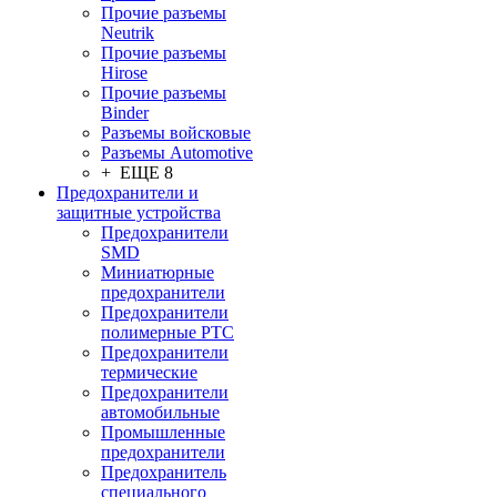
Прочие разъемы
Neutrik
Прочие разъемы
Hirose
Прочие разъемы
Binder
Разъемы войсковые
Разъeмы Automotive
+ ЕЩЕ 8
Предохранители и
защитные устройства
Предохранители
SMD
Миниатюрные
предохранители
Предохранители
полимерные PTC
Предохранители
термические
Предохранители
автомобильные
Промышленные
предохранители
Предохранитель
специального