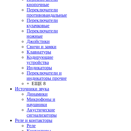
кнопочные
Переключатели
противовандальные
Переключатели
кулачковые
Переключатели
ножные
Джойстики
Свичи и замки
Клавиатуры
Кодирующие
устройства
Индикаторы
Переключатели и
индикаторы прочие
+ ЕЩЕ 8
Источники звука
Динамики
Микрофоны и
наушники
Акустические
сигнализаторы
Реле и контакторы
Реле
Контакторы