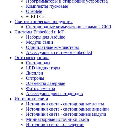
Программаторы и стирающие устройства
Комплекты пусковые
Obsolete
+ ЕЩЕ 2
Светотехническая продукция
Светодиодные коммутаторные лампы СКЛ
Системы Embedded и IoT
Наборы для Arduino
Модули связи
Одноплатные компьютеры
Аксессуары к системам embedded
Oптоэлектроника
Светодиоды
LED индикаторы
Дисплеи
Оптроны
Элементы лазерные
Фотоэлементы
Аксессуары для светодиодов
Источники света
Источники света - светодиодные ленты
Источники света - светодиодные линейки
Источники света - светодиодные модули
Миниатюрные источники света
Источники света - освещение