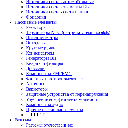
Источники света - автомобильные
Источники света - элементы EL
Источники света - светильники
Фонарики
Пассивные элементы
Резисторы
Термисторы NTC (с отрицат. темп. коэфф.)
Потенциометры
Энкодеры
Круглые ручки
Конденсаторы
Генераторы ВН
Кварцы и фильтры
Дроссели
Компоненты EMI/EMC
Фильтры противопомеховые
Антенны
Варисторы
Защитные устройства от перенапряжения
Улучшение коэффициента мощности
Компоненты аудио
Прочие пассивные элементы
+ ЕЩЕ 7
Разъeмы
Разъёмы отечественные