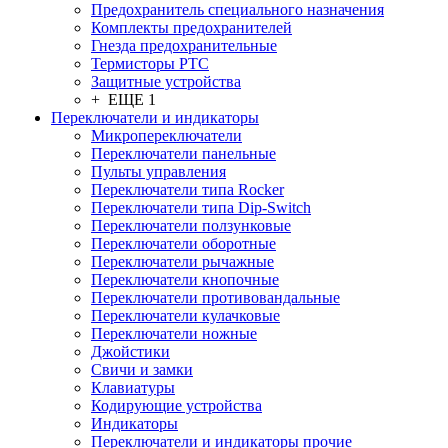
Предохранитель специального назначения
Комплекты предохранителей
Гнезда предохранительные
Термисторы PTC
Защитные устройства
+ ЕЩЕ 1
Переключатели и индикаторы
Микропереключатели
Переключатели панельные
Пульты управления
Переключатели типа Rocker
Переключатели типа Dip-Switch
Переключатели ползунковые
Переключатели оборотные
Переключатели рычажные
Переключатели кнопочные
Переключатели противовандальные
Переключатели кулачковые
Переключатели ножные
Джойстики
Свичи и замки
Клавиатуры
Кодирующие устройства
Индикаторы
Переключатели и индикаторы прочие