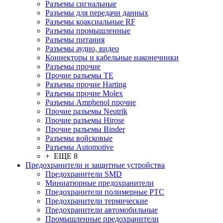
Разъeмы сигнальные
Разъeмы для передачи данных
Разъeмы коаксиальные RF
Разъeмы промышленные
Разъeмы питания
Разъeмы аудио, видео
Коннекторы и кабельные наконечники
Разъeмы прочие
Прочие разъемы TE
Разъемы прочие Harting
Разъемы прочие Molex
Разъемы Amphenol прочие
Прочие разъемы Neutrik
Прочие разъемы Hirose
Прочие разъемы Binder
Разъемы войсковые
Разъeмы Automotive
+ ЕЩЕ 8
Предохранители и защитные устройства
Предохранители SMD
Миниатюрные предохранители
Предохранители полимерные PTC
Предохранители термические
Предохранители автомобильные
Промышленные предохранители