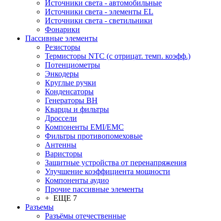
Источники света - автомобильные
Источники света - элементы EL
Источники света - светильники
Фонарики
Пассивные элементы
Резисторы
Термисторы NTC (с отрицат. темп. коэфф.)
Потенциометры
Энкодеры
Круглые ручки
Конденсаторы
Генераторы ВН
Кварцы и фильтры
Дроссели
Компоненты EMI/EMC
Фильтры противопомеховые
Антенны
Варисторы
Защитные устройства от перенапряжения
Улучшение коэффициента мощности
Компоненты аудио
Прочие пассивные элементы
+ ЕЩЕ 7
Разъeмы
Разъёмы отечественные