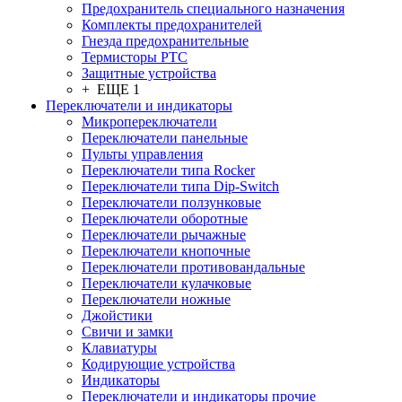
Предохранитель специального назначения
Комплекты предохранителей
Гнезда предохранительные
Термисторы PTC
Защитные устройства
+ ЕЩЕ 1
Переключатели и индикаторы
Микропереключатели
Переключатели панельные
Пульты управления
Переключатели типа Rocker
Переключатели типа Dip-Switch
Переключатели ползунковые
Переключатели оборотные
Переключатели рычажные
Переключатели кнопочные
Переключатели противовандальные
Переключатели кулачковые
Переключатели ножные
Джойстики
Свичи и замки
Клавиатуры
Кодирующие устройства
Индикаторы
Переключатели и индикаторы прочие