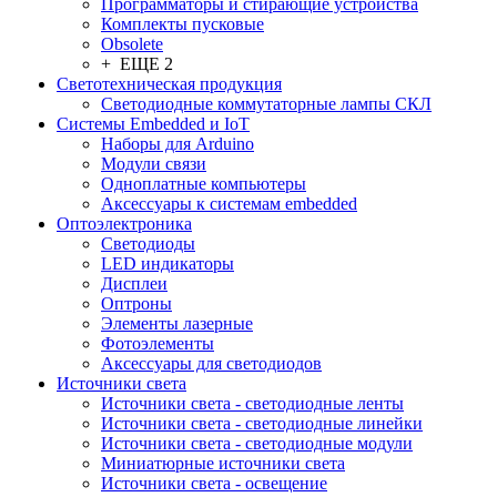
Программаторы и стирающие устройства
Комплекты пусковые
Obsolete
+ ЕЩЕ 2
Светотехническая продукция
Светодиодные коммутаторные лампы СКЛ
Системы Embedded и IoT
Наборы для Arduino
Модули связи
Одноплатные компьютеры
Аксессуары к системам embedded
Oптоэлектроника
Светодиоды
LED индикаторы
Дисплеи
Оптроны
Элементы лазерные
Фотоэлементы
Аксессуары для светодиодов
Источники света
Источники света - светодиодные ленты
Источники света - светодиодные линейки
Источники света - светодиодные модули
Миниатюрные источники света
Источники света - освещение