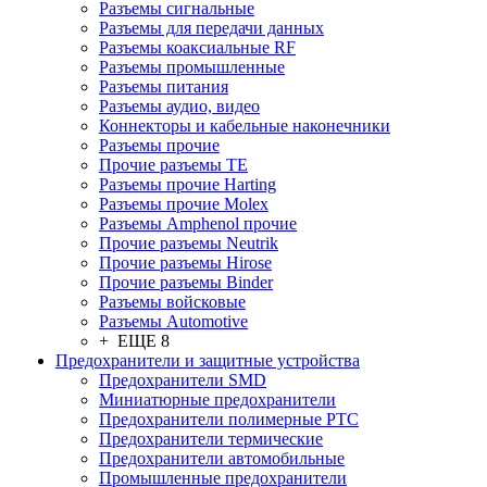
Разъeмы сигнальные
Разъeмы для передачи данных
Разъeмы коаксиальные RF
Разъeмы промышленные
Разъeмы питания
Разъeмы аудио, видео
Коннекторы и кабельные наконечники
Разъeмы прочие
Прочие разъемы TE
Разъемы прочие Harting
Разъемы прочие Molex
Разъемы Amphenol прочие
Прочие разъемы Neutrik
Прочие разъемы Hirose
Прочие разъемы Binder
Разъемы войсковые
Разъeмы Automotive
+ ЕЩЕ 8
Предохранители и защитные устройства
Предохранители SMD
Миниатюрные предохранители
Предохранители полимерные PTC
Предохранители термические
Предохранители автомобильные
Промышленные предохранители