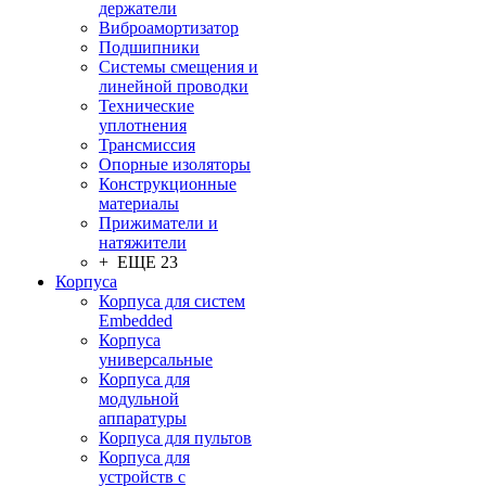
держатели
Виброамортизатор
Подшипники
Системы смещения и
линейной проводки
Технические
уплотнения
Трансмиссия
Опорные изоляторы
Конструкционные
материалы
Прижиматели и
натяжители
+ ЕЩЕ 23
Корпуса
Корпуса для систем
Embedded
Корпуса
универсальные
Корпуса для
модульной
аппаратуры
Корпуса для пультов
Корпуса для
устройств с