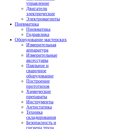
управление
Двигатели
электрические
Электромагниты
Пневматика
Пневматика
Гидравлика
Оборудование мастерских
Измерительная
аппаратура
Измерительные
аксессуары
Паяльное и
сварочное
оборудование
Построение
прототипов
Химические
препараты
Инструменты
Aнтистатика
Техника
складирования
Безопасность и
гигиена труда