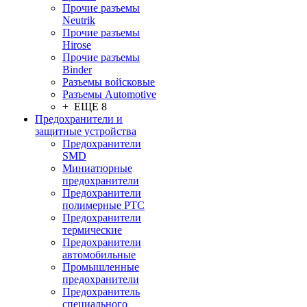
Прочие разъемы
Neutrik
Прочие разъемы
Hirose
Прочие разъемы
Binder
Разъемы войсковые
Разъeмы Automotive
+ ЕЩЕ 8
Предохранители и
защитные устройства
Предохранители
SMD
Миниатюрные
предохранители
Предохранители
полимерные PTC
Предохранители
термические
Предохранители
автомобильные
Промышленные
предохранители
Предохранитель
специального