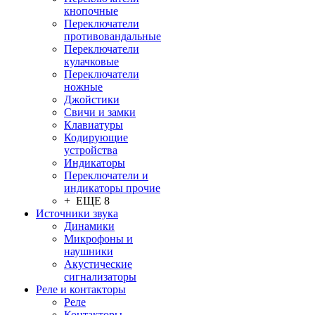
кнопочные
Переключатели
противовандальные
Переключатели
кулачковые
Переключатели
ножные
Джойстики
Свичи и замки
Клавиатуры
Кодирующие
устройства
Индикаторы
Переключатели и
индикаторы прочие
+ ЕЩЕ 8
Источники звука
Динамики
Микрофоны и
наушники
Акустические
сигнализаторы
Реле и контакторы
Реле
Контакторы