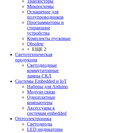
Транзисторы
Микросхемы
Оснащение для
полупроводников
Программаторы и
стирающие
устройства
Комплекты пусковые
Obsolete
+ ЕЩЕ 2
Светотехническая
продукция
Светодиодные
коммутаторные
лампы СКЛ
Системы Embedded и IoT
Наборы для Arduino
Модули связи
Одноплатные
компьютеры
Аксессуары к
системам embedded
Oптоэлектроника
Светодиоды
LED индикаторы