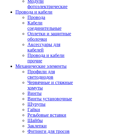
Модули
фотоэлектрические
Провода и кабели
Провода
Кабели
соединительные
Оплетки и защитные
оболочки
Аксессуары для
кабелей
Провода и кабели
прочие
Механические элементы
Профили для
светодиодов
Червячные и стяжные
хомуты
Винты
Винты установочные
Шурупы
Гайки
Резьбовые вставки
Шайбы
Заклепки
Фитинги для тросов