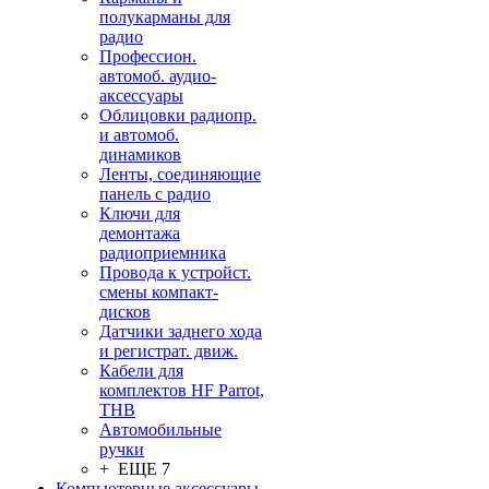
полукарманы для
радио
Профессион.
автомоб. аудио-
аксессуары
Облицовки радиопр.
и автомоб.
динамиков
Ленты, соединяющие
панель с радио
Ключи для
демонтажа
радиоприемника
Провода к устройст.
смены компакт-
дисков
Датчики заднего хода
и регистрат. движ.
Кабели для
комплектов HF Parrot,
THB
Автомобильные
ручки
+ ЕЩЕ 7
Компьютерные аксессуары