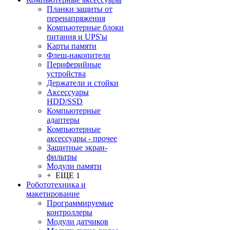
Планки защиты от
перенапряжения
Компьютерные блоки
питания и UPS'ы
Карты памяти
Флеш-накопители
Периферийные
устройства
Держатели и стойки
Аксессуары
HDD/SSD
Компьютерные
адаптеры
Компьютерные
аксессуары - прочее
Защитные экран-
фильтры
Модули памяти
+ ЕЩЕ 1
Робототехника и
макетирование
Программируемые
контроллеры
Модули датчиков