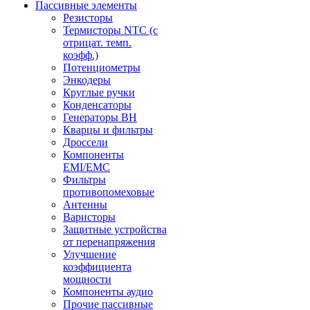
Пассивные элементы
Резисторы
Термисторы NTC (с
отрицат. темп.
коэфф.)
Потенциометры
Энкодеры
Круглые ручки
Конденсаторы
Генераторы ВН
Кварцы и фильтры
Дроссели
Компоненты
EMI/EMC
Фильтры
противопомеховые
Антенны
Варисторы
Защитные устройства
от перенапряжения
Улучшение
коэффициента
мощности
Компоненты аудио
Прочие пассивные