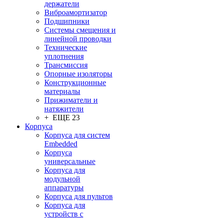
держатели
Виброамортизатор
Подшипники
Системы смещения и
линейной проводки
Технические
уплотнения
Трансмиссия
Опорные изоляторы
Конструкционные
материалы
Прижиматели и
натяжители
+ ЕЩЕ 23
Корпуса
Корпуса для систем
Embedded
Корпуса
универсальные
Корпуса для
модульной
аппаратуры
Корпуса для пультов
Корпуса для
устройств с