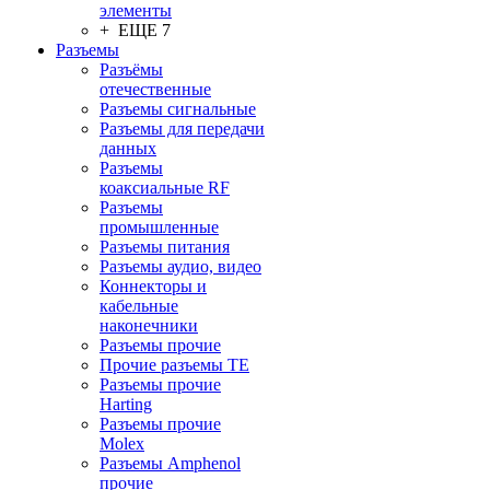
элементы
+ ЕЩЕ 7
Разъeмы
Разъёмы
отечественные
Разъeмы сигнальные
Разъeмы для передачи
данных
Разъeмы
коаксиальные RF
Разъeмы
промышленные
Разъeмы питания
Разъeмы аудио, видео
Коннекторы и
кабельные
наконечники
Разъeмы прочие
Прочие разъемы TE
Разъемы прочие
Harting
Разъемы прочие
Molex
Разъемы Amphenol
прочие