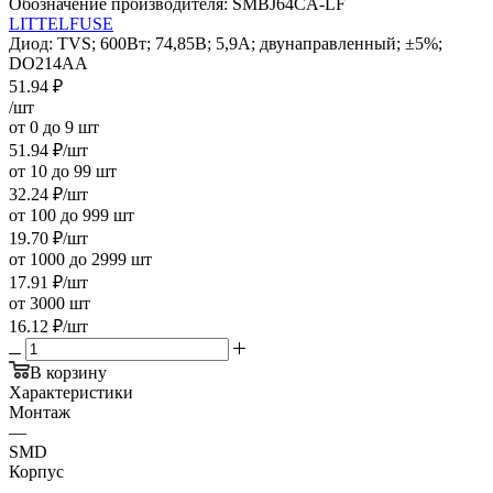
Обозначение производителя:
SMBJ64CA-LF
LITTELFUSE
Диод: TVS; 600Вт; 74,85В; 5,9А; двунаправленный; ±5%;
DO214AA
51.94
₽
/шт
от 0 до 9 шт
51.94
₽
/шт
от 10 до 99 шт
32.24
₽
/шт
от 100 до 999 шт
19.70
₽
/шт
от 1000 до 2999 шт
17.91
₽
/шт
от 3000 шт
16.12
₽
/шт
В корзину
Характеристики
Монтаж
—
SMD
Корпус
—