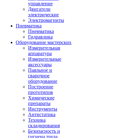
управление
Двигатели
электрические
Электромагниты
Пневматика
Пневматика
Гидравлика
Оборудование мастерских
Измерительная
аппаратура
Измерительные
аксессуары
Паяльное и
сварочное
оборудование
Построение
прототипов
Химические
препараты
Инструменты
Aнтистатика
Техника
складирования
Безопасность и
гигиена труда