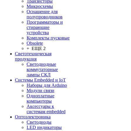
Транзисторы
Микросхемы
Оснащение для
полупроводников
Программаторы и
стирающие
устройства
Комплекты пусковые
Obsolete
+ ЕЩЕ 2
Светотехническая
продукция
Светодиодные
коммутаторные
лампы СКЛ
Системы Embedded и IoT
Наборы для Arduino
Модули связи
Одноплатные
компьютеры
Аксессуары к
системам embedded
Oптоэлектроника
Светодиоды
LED индикаторы