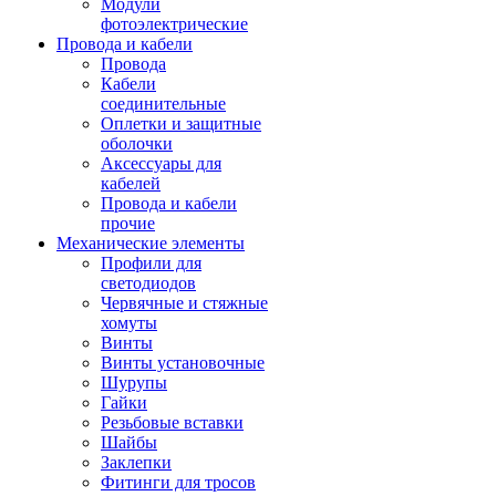
Модули
фотоэлектрические
Провода и кабели
Провода
Кабели
соединительные
Оплетки и защитные
оболочки
Аксессуары для
кабелей
Провода и кабели
прочие
Механические элементы
Профили для
светодиодов
Червячные и стяжные
хомуты
Винты
Винты установочные
Шурупы
Гайки
Резьбовые вставки
Шайбы
Заклепки
Фитинги для тросов