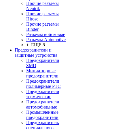
Прочие разъемы
Neutrik
Прочие разъемы
Hirose
Прочие разъемы
Binder
Разъемы войсковые
Разъeмы Automotive
+ ЕЩЕ 8
Предохранители и
защитные устройства
Предохранители
SMD
Миниатюрные
предохранители
Предохранители
полимерные PTC
Предохранители
термические
Предохранители
автомобильные
Промышленные
предохранители
Предохранитель
специального