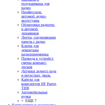
полукарманы для
радио
Профессион.
автомоб. аудио-
аксессуары
Облицовки радиопр.
и автомоб.
динамиков
Ленты, соединяющие
панель с радио
Ключи для
демонтажа
радиоприемника
Провода к устройст.
смены компакт-
дисков
Датчики заднего хода
и регистрат. движ.
Кабели для
комплектов HF Parrot,
THB
Автомобильные
ручки
+ ЕЩЕ 7
Компьютерные аксессуары