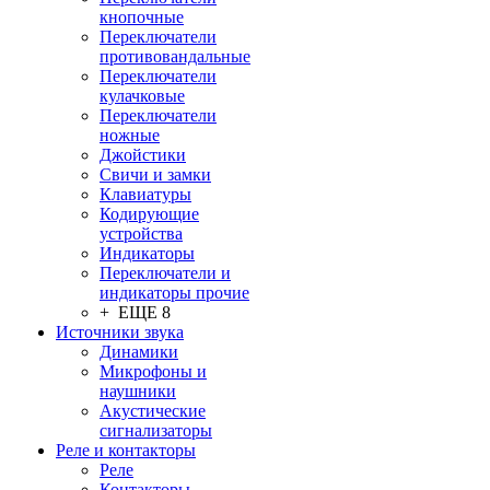
кнопочные
Переключатели
противовандальные
Переключатели
кулачковые
Переключатели
ножные
Джойстики
Свичи и замки
Клавиатуры
Кодирующие
устройства
Индикаторы
Переключатели и
индикаторы прочие
+ ЕЩЕ 8
Источники звука
Динамики
Микрофоны и
наушники
Акустические
сигнализаторы
Реле и контакторы
Реле
Контакторы