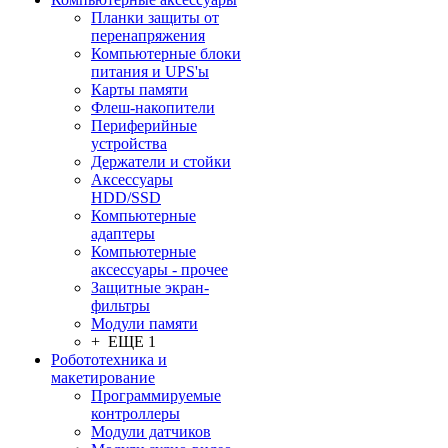
Планки защиты от
перенапряжения
Компьютерные блоки
питания и UPS'ы
Карты памяти
Флеш-накопители
Периферийные
устройства
Держатели и стойки
Аксессуары
HDD/SSD
Компьютерные
адаптеры
Компьютерные
аксессуары - прочее
Защитные экран-
фильтры
Модули памяти
+ ЕЩЕ 1
Робототехника и
макетирование
Программируемые
контроллеры
Модули датчиков