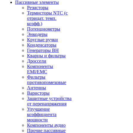
Пассивные элементы
Резисторы
Термисторы NTC (с
отрицат. темп.
коэфф.)
Потенциометры
Энкодеры
Круглые ручки
Конденсаторы
Генераторы ВН
Кварцы и фильтры
Дроссели
Компоненты
EMI/EMC
Фильтры
противопомеховые
Антенны
Варисторы
Защитные устройства
от перенапряжения
Улучшение
коэффициента
мощности
Компоненты аудио
Прочие пассивные