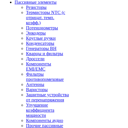
Пассивные элементы
Резисторы
Термисторы NTC (с
отрицат. темп.
коэфф.)
Потенциометры
Энкодеры
Круглые ручки
Конденсаторы
Генераторы ВН
Кварцы и фильтры
Дроссели
Компоненты
EMI/EMC
Фильтры
противопомеховые
Антенны
Варисторы
Защитные устройства
от перенапряжения
Улучшение
коэффициента
мощности
Компоненты аудио
Прочие пассивные