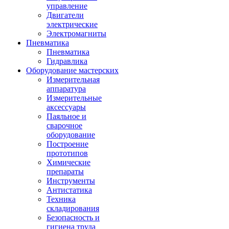
управление
Двигатели
электрические
Электромагниты
Пневматика
Пневматика
Гидравлика
Оборудование мастерских
Измерительная
аппаратура
Измерительные
аксессуары
Паяльное и
сварочное
оборудование
Построение
прототипов
Химические
препараты
Инструменты
Aнтистатика
Техника
складирования
Безопасность и
гигиена труда