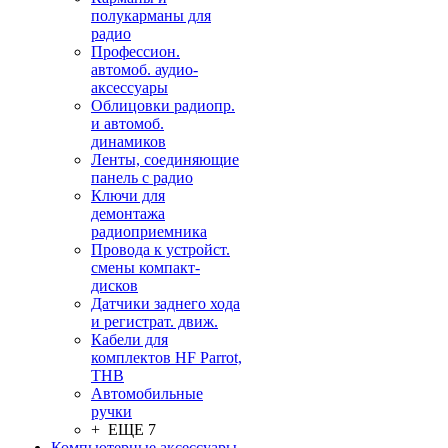
полукарманы для
радио
Профессион.
автомоб. аудио-
аксессуары
Облицовки радиопр.
и автомоб.
динамиков
Ленты, соединяющие
панель с радио
Ключи для
демонтажа
радиоприемника
Провода к устройст.
смены компакт-
дисков
Датчики заднего хода
и регистрат. движ.
Кабели для
комплектов HF Parrot,
THB
Автомобильные
ручки
+ ЕЩЕ 7
Компьютерные аксессуары