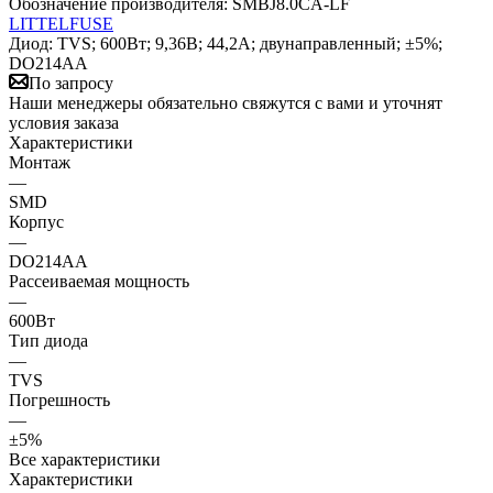
Обозначение производителя:
SMBJ8.0CA-LF
LITTELFUSE
Диод: TVS; 600Вт; 9,36В; 44,2А; двунаправленный; ±5%;
DO214AA
По запросу
Наши менеджеры обязательно свяжутся с вами и уточнят
условия заказа
Характеристики
Монтаж
—
SMD
Корпус
—
DO214AA
Рассеиваемая мощность
—
600Вт
Тип диода
—
TVS
Погрешность
—
±5%
Все характеристики
Характеристики