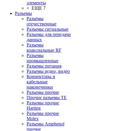
элементы
+ ЕЩЕ 7
Разъeмы
Разъёмы
отечественные
Разъeмы сигнальные
Разъeмы для передачи
данных
Разъeмы
коаксиальные RF
Разъeмы
промышленные
Разъeмы питания
Разъeмы аудио, видео
Коннекторы и
кабельные
наконечники
Разъeмы прочие
Прочие разъемы TE
Разъемы прочие
Harting
Разъемы прочие
Molex
Разъемы Amphenol
прочие