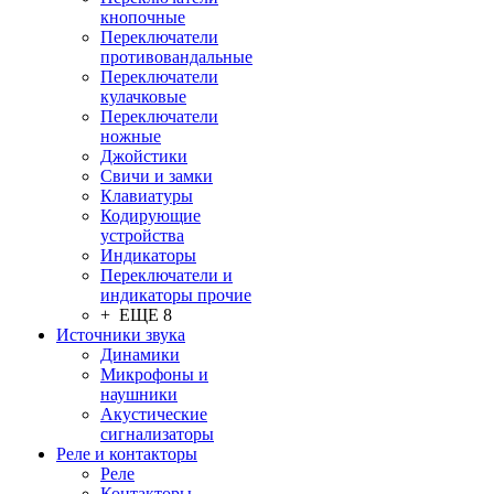
кнопочные
Переключатели
противовандальные
Переключатели
кулачковые
Переключатели
ножные
Джойстики
Свичи и замки
Клавиатуры
Кодирующие
устройства
Индикаторы
Переключатели и
индикаторы прочие
+ ЕЩЕ 8
Источники звука
Динамики
Микрофоны и
наушники
Акустические
сигнализаторы
Реле и контакторы
Реле
Контакторы