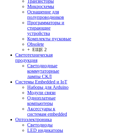
Транзисторы
Микросхемы
Оснащение для
полупроводников
Программаторы и
стирающие
устройства
Комплекты пусковые
Obsolete
+ ЕЩЕ 2
Светотехническая
продукция
Светодиодные
коммутаторные
лампы СКЛ
Системы Embedded и IoT
Наборы для Arduino
Модули связи
Одноплатные
компьютеры
Аксессуары к
системам embedded
Oптоэлектроника
Светодиоды
LED индикаторы