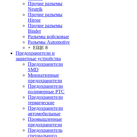
Прочие разъемы
Neutrik
Прочие разъемы
Hirose
Прочие разъемы
Binder
Разъемы войсковые
Разъeмы Automotive
+ ЕЩЕ 8
Предохранители и
защитные устройства
Предохранители
SMD
Миниатюрные
предохранители
Предохранители
полимерные PTC
Предохранители
термические
Предохранители
автомобильные
Промышленные
предохранители
Предохранитель
специального