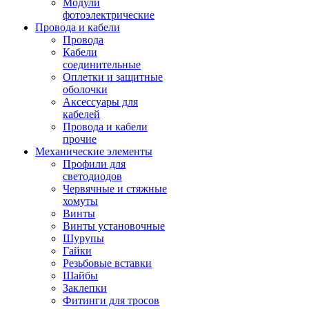
Модули
фотоэлектрические
Провода и кабели
Провода
Кабели
соединительные
Оплетки и защитные
оболочки
Аксессуары для
кабелей
Провода и кабели
прочие
Механические элементы
Профили для
светодиодов
Червячные и стяжные
хомуты
Винты
Винты установочные
Шурупы
Гайки
Резьбовые вставки
Шайбы
Заклепки
Фитинги для тросов