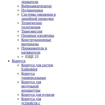
держатели
Виброамортизатор
Подшипники
Системы смещения и
линейной проводки
Технические
уплотнения
Трансмиссия
Опорные изоляторы
Конструкционные
материалы
Прижиматели и
натяжители
+ ЕЩЕ 23
Корпуса
Корпуса для систем
Embedded
Корпуса
универсальные
Корпуса для
модульной
аппаратуры
Корпуса для пультов
Корпуса для
устройств с