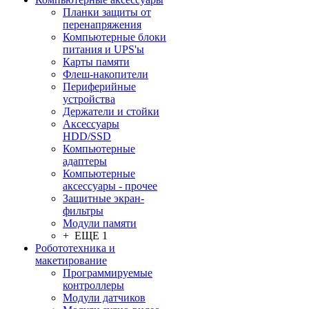
Планки защиты от
перенапряжения
Компьютерные блоки
питания и UPS'ы
Карты памяти
Флеш-накопители
Периферийные
устройства
Держатели и стойки
Аксессуары
HDD/SSD
Компьютерные
адаптеры
Компьютерные
аксессуары - прочее
Защитные экран-
фильтры
Модули памяти
+ ЕЩЕ 1
Робототехника и
макетирование
Программируемые
контроллеры
Модули датчиков