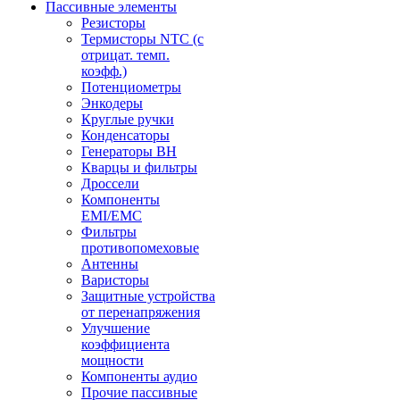
Пассивные элементы
Резисторы
Термисторы NTC (с
отрицат. темп.
коэфф.)
Потенциометры
Энкодеры
Круглые ручки
Конденсаторы
Генераторы ВН
Кварцы и фильтры
Дроссели
Компоненты
EMI/EMC
Фильтры
противопомеховые
Антенны
Варисторы
Защитные устройства
от перенапряжения
Улучшение
коэффициента
мощности
Компоненты аудио
Прочие пассивные