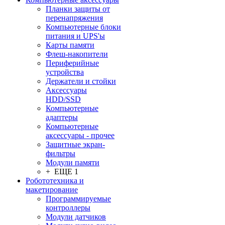
Планки защиты от
перенапряжения
Компьютерные блоки
питания и UPS'ы
Карты памяти
Флеш-накопители
Периферийные
устройства
Держатели и стойки
Аксессуары
HDD/SSD
Компьютерные
адаптеры
Компьютерные
аксессуары - прочее
Защитные экран-
фильтры
Модули памяти
+ ЕЩЕ 1
Робототехника и
макетирование
Программируемые
контроллеры
Модули датчиков