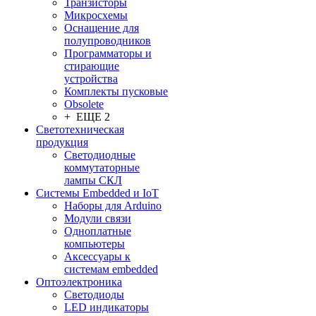
Транзисторы
Микросхемы
Оснащение для
полупроводников
Программаторы и
стирающие
устройства
Комплекты пусковые
Obsolete
+ ЕЩЕ 2
Светотехническая
продукция
Светодиодные
коммутаторные
лампы СКЛ
Системы Embedded и IoT
Наборы для Arduino
Модули связи
Одноплатные
компьютеры
Аксессуары к
системам embedded
Oптоэлектроника
Светодиоды
LED индикаторы