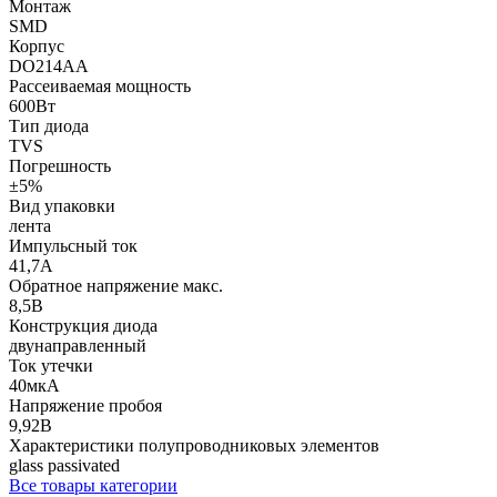
Монтаж
SMD
Корпус
DO214AA
Рассеиваемая мощность
600Вт
Тип диода
TVS
Погрешность
±5%
Вид упаковки
лента
Импульсный ток
41,7А
Обратное напряжение макс.
8,5В
Конструкция диода
двунаправленный
Ток утечки
40мкА
Напряжение пробоя
9,92В
Характеристики полупроводниковых элементов
glass passivated
Все товары категории