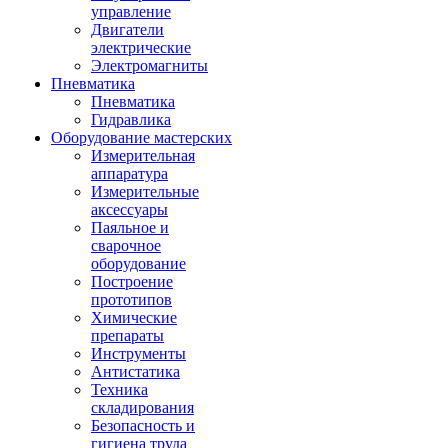
управление
Двигатели
электрические
Электромагниты
Пневматика
Пневматика
Гидравлика
Оборудование мастерских
Измерительная
аппаратура
Измерительные
аксессуары
Паяльное и
сварочное
оборудование
Построение
прототипов
Химические
препараты
Инструменты
Aнтистатика
Техника
складирования
Безопасность и
гигиена труда