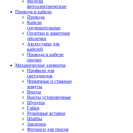
Модули
фотоэлектрические
Провода и кабели
Провода
Кабели
соединительные
Оплетки и защитные
оболочки
Аксессуары для
кабелей
Провода и кабели
прочие
Механические элементы
Профили для
светодиодов
Червячные и стяжные
хомуты
Винты
Винты установочные
Шурупы
Гайки
Резьбовые вставки
Шайбы
Заклепки
Фитинги для тросов