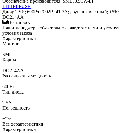
Обозначение производителя:
SMBJ8.5CA-LF
LITTELFUSE
Диод: TVS; 600Вт; 9,92В; 41,7А; двунаправленный; ±5%;
DO214AA
По запросу
Наши менеджеры обязательно свяжутся с вами и уточнят
условия заказа
Характеристики
Монтаж
—
SMD
Корпус
—
DO214AA
Рассеиваемая мощность
—
600Вт
Тип диода
—
TVS
Погрешность
—
±5%
Все характеристики
Характеристики