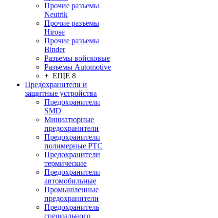
Прочие разъемы
Neutrik
Прочие разъемы
Hirose
Прочие разъемы
Binder
Разъемы войсковые
Разъeмы Automotive
+ ЕЩЕ 8
Предохранители и
защитные устройства
Предохранители
SMD
Миниатюрные
предохранители
Предохранители
полимерные PTC
Предохранители
термические
Предохранители
автомобильные
Промышленные
предохранители
Предохранитель
специального