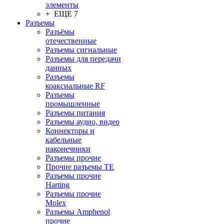
элементы
+ ЕЩЕ 7
Разъeмы
Разъёмы
отечественные
Разъeмы сигнальные
Разъeмы для передачи
данных
Разъeмы
коаксиальные RF
Разъeмы
промышленные
Разъeмы питания
Разъeмы аудио, видео
Коннекторы и
кабельные
наконечники
Разъeмы прочие
Прочие разъемы TE
Разъемы прочие
Harting
Разъемы прочие
Molex
Разъемы Amphenol
прочие