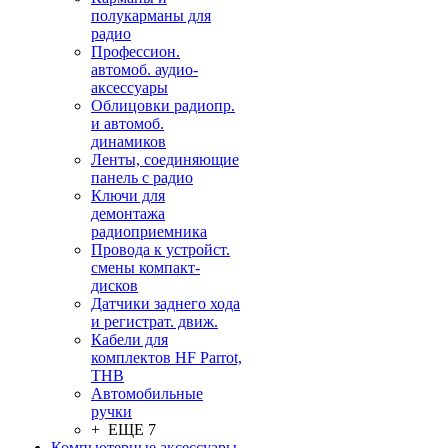
полукарманы для
радио
Профессион.
автомоб. аудио-
аксессуары
Облицовки радиопр.
и автомоб.
динамиков
Ленты, соединяющие
панель с радио
Ключи для
демонтажа
радиоприемника
Провода к устройст.
смены компакт-
дисков
Датчики заднего хода
и регистрат. движ.
Кабели для
комплектов HF Parrot,
THB
Автомобильные
ручки
+ ЕЩЕ 7
Компьютерные аксессуары