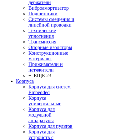
держатели
Виброамортизатор
Подшипники
Системы смещения и
линейной проводки
Технические
уплотнения
Трансмиссия
Опорные изоляторы
Конструкционные
материалы
Прижиматели и
натяжители
+ ЕЩЕ 23
Корпуса
Корпуса для систем
Embedded
Корпуса
универсальные
Корпуса для
модульной
аппаратуры
Корпуса для пультов
Корпуса для
устройств с