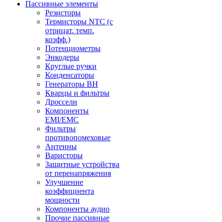
Пассивные элементы
Резисторы
Термисторы NTC (с
отрицат. темп.
коэфф.)
Потенциометры
Энкодеры
Круглые ручки
Конденсаторы
Генераторы ВН
Кварцы и фильтры
Дроссели
Компоненты
EMI/EMC
Фильтры
противопомеховые
Антенны
Варисторы
Защитные устройства
от перенапряжения
Улучшение
коэффициента
мощности
Компоненты аудио
Прочие пассивные