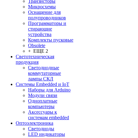
Транзисторы
Микросхемы
Оснащение для
полупроводников
Программаторы и
стирающие
устройства
Комплекты пусковые
Obsolete
+ ЕЩЕ 2
Светотехническая
продукция
Светодиодные
коммутаторные
лампы СКЛ
Системы Embedded и IoT
Наборы для Arduino
Модули связи
Одноплатные
компьютеры
Аксессуары к
системам embedded
Oптоэлектроника
Светодиоды
LED индикаторы