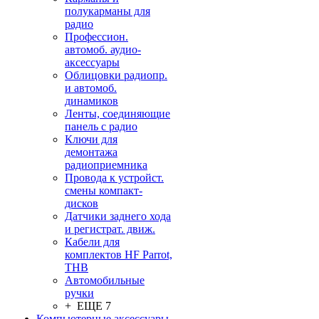
полукарманы для
радио
Профессион.
автомоб. аудио-
аксессуары
Облицовки радиопр.
и автомоб.
динамиков
Ленты, соединяющие
панель с радио
Ключи для
демонтажа
радиоприемника
Провода к устройст.
смены компакт-
дисков
Датчики заднего хода
и регистрат. движ.
Кабели для
комплектов HF Parrot,
THB
Автомобильные
ручки
+ ЕЩЕ 7
Компьютерные аксессуары