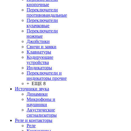
кнопочные
Переключатели
противовандальные
Переключатели
кулачковые
Переключатели
ножные
Джойстики
Свичи и замки
Клавиатуры
Кодирующие
устройства
Индикаторы
Переключатели и
индикаторы прочие
+ ЕЩЕ 8
Источники звука
Динамики
Микрофоны и
наушники
Акустические
сигнализаторы
Реле и контакторы
Реле
Контакторы