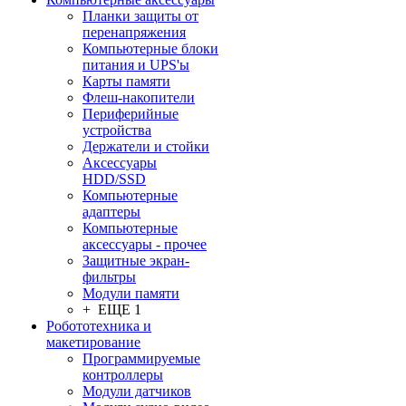
Планки защиты от
перенапряжения
Компьютерные блоки
питания и UPS'ы
Карты памяти
Флеш-накопители
Периферийные
устройства
Держатели и стойки
Аксессуары
HDD/SSD
Компьютерные
адаптеры
Компьютерные
аксессуары - прочее
Защитные экран-
фильтры
Модули памяти
+ ЕЩЕ 1
Робототехника и
макетирование
Программируемые
контроллеры
Модули датчиков