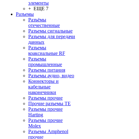
элементы
+ ЕЩЕ 7
Разъeмы
Разъёмы
отечественные
Разъeмы сигнальные
Разъeмы для передачи
данных
Разъeмы
коаксиальные RF
Разъeмы
промышленные
Разъeмы питания
Разъeмы аудио, видео
Коннекторы и
кабельные
наконечники
Разъeмы прочие
Прочие разъемы TE
Разъемы прочие
Harting
Разъемы прочие
Molex
Разъемы Amphenol
прочие