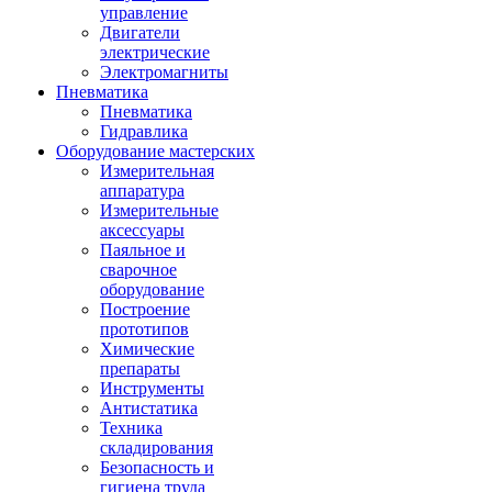
управление
Двигатели
электрические
Электромагниты
Пневматика
Пневматика
Гидравлика
Оборудование мастерских
Измерительная
аппаратура
Измерительные
аксессуары
Паяльное и
сварочное
оборудование
Построение
прототипов
Химические
препараты
Инструменты
Aнтистатика
Техника
складирования
Безопасность и
гигиена труда