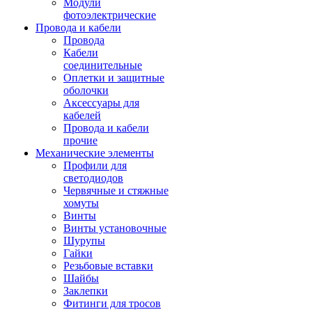
Модули
фотоэлектрические
Провода и кабели
Провода
Кабели
соединительные
Оплетки и защитные
оболочки
Аксессуары для
кабелей
Провода и кабели
прочие
Механические элементы
Профили для
светодиодов
Червячные и стяжные
хомуты
Винты
Винты установочные
Шурупы
Гайки
Резьбовые вставки
Шайбы
Заклепки
Фитинги для тросов