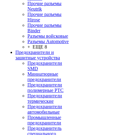
Прочие разъемы
Neutrik
Прочие разъемы
Hirose
Прочие разъемы
Binder
Разъемы войсковые
Разъeмы Automotive
+ ЕЩЕ 8
Предохранители и
защитные устройства
Предохранители
SMD
Миниатюрные
предохранители
Предохранители
полимерные PTC
Предохранители
термические
Предохранители
автомобильные
Промышленные
предохранители
Предохранитель
специального