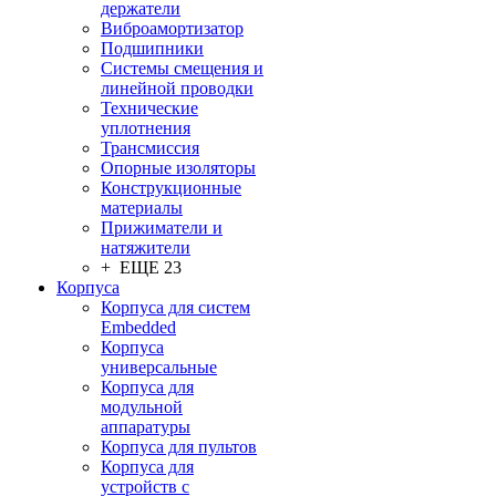
держатели
Виброамортизатор
Подшипники
Системы смещения и
линейной проводки
Технические
уплотнения
Трансмиссия
Опорные изоляторы
Конструкционные
материалы
Прижиматели и
натяжители
+ ЕЩЕ 23
Корпуса
Корпуса для систем
Embedded
Корпуса
универсальные
Корпуса для
модульной
аппаратуры
Корпуса для пультов
Корпуса для
устройств с