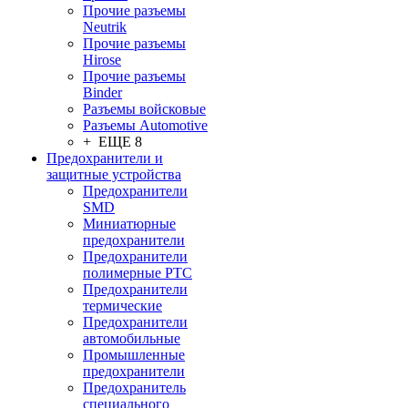
Прочие разъемы
Neutrik
Прочие разъемы
Hirose
Прочие разъемы
Binder
Разъемы войсковые
Разъeмы Automotive
+ ЕЩЕ 8
Предохранители и
защитные устройства
Предохранители
SMD
Миниатюрные
предохранители
Предохранители
полимерные PTC
Предохранители
термические
Предохранители
автомобильные
Промышленные
предохранители
Предохранитель
специального