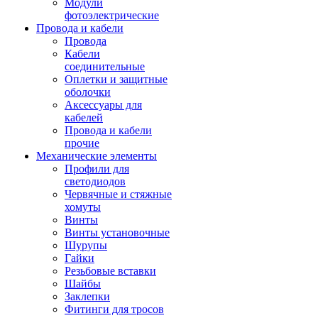
Модули
фотоэлектрические
Провода и кабели
Провода
Кабели
соединительные
Оплетки и защитные
оболочки
Аксессуары для
кабелей
Провода и кабели
прочие
Механические элементы
Профили для
светодиодов
Червячные и стяжные
хомуты
Винты
Винты установочные
Шурупы
Гайки
Резьбовые вставки
Шайбы
Заклепки
Фитинги для тросов