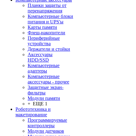
Планки защиты от
перенапряжения
Компьютерные блоки
питания и UPS'ы
Карты памяти
Флеш-накопители
Периферийные
устройства
Держатели и стойки
Аксессуары
HDD/SSD
Компьютерные
адаптеры
Компьютерные
аксессуары - прочее
Защитные экран-
фильтры
Модули памяти
+ ЕЩЕ 1
Робототехника и
макетирование
Программируемые
контроллеры
Модули датчиков