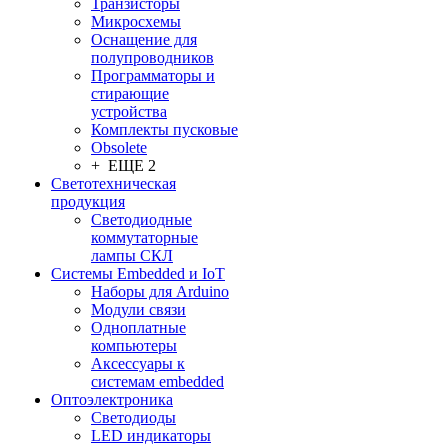
Транзисторы
Микросхемы
Оснащение для
полупроводников
Программаторы и
стирающие
устройства
Комплекты пусковые
Obsolete
+ ЕЩЕ 2
Светотехническая
продукция
Светодиодные
коммутаторные
лампы СКЛ
Системы Embedded и IoT
Наборы для Arduino
Модули связи
Одноплатные
компьютеры
Аксессуары к
системам embedded
Oптоэлектроника
Светодиоды
LED индикаторы