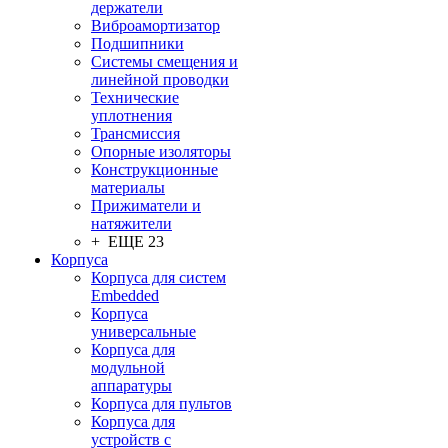
держатели
Виброамортизатор
Подшипники
Системы смещения и
линейной проводки
Технические
уплотнения
Трансмиссия
Опорные изоляторы
Конструкционные
материалы
Прижиматели и
натяжители
+ ЕЩЕ 23
Корпуса
Корпуса для систем
Embedded
Корпуса
универсальные
Корпуса для
модульной
аппаратуры
Корпуса для пультов
Корпуса для
устройств с