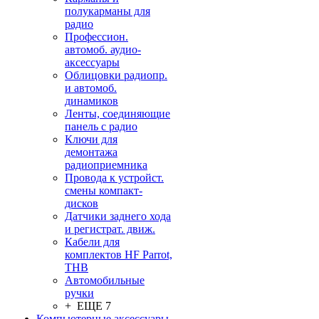
полукарманы для
радио
Профессион.
автомоб. аудио-
аксессуары
Облицовки радиопр.
и автомоб.
динамиков
Ленты, соединяющие
панель с радио
Ключи для
демонтажа
радиоприемника
Провода к устройст.
смены компакт-
дисков
Датчики заднего хода
и регистрат. движ.
Кабели для
комплектов HF Parrot,
THB
Автомобильные
ручки
+ ЕЩЕ 7
Компьютерные аксессуары