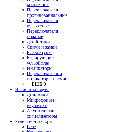
кнопочные
Переключатели
противовандальные
Переключатели
кулачковые
Переключатели
ножные
Джойстики
Свичи и замки
Клавиатуры
Кодирующие
устройства
Индикаторы
Переключатели и
индикаторы прочие
+ ЕЩЕ 8
Источники звука
Динамики
Микрофоны и
наушники
Акустические
сигнализаторы
Реле и контакторы
Реле
Контакторы