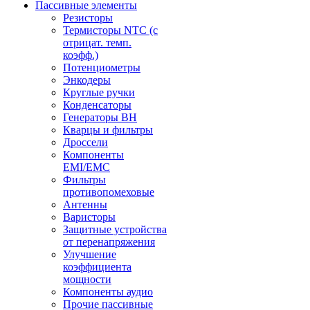
Пассивные элементы
Резисторы
Термисторы NTC (с
отрицат. темп.
коэфф.)
Потенциометры
Энкодеры
Круглые ручки
Конденсаторы
Генераторы ВН
Кварцы и фильтры
Дроссели
Компоненты
EMI/EMC
Фильтры
противопомеховые
Антенны
Варисторы
Защитные устройства
от перенапряжения
Улучшение
коэффициента
мощности
Компоненты аудио
Прочие пассивные