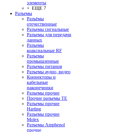
элементы
+ ЕЩЕ 7
Разъeмы
Разъёмы
отечественные
Разъeмы сигнальные
Разъeмы для передачи
данных
Разъeмы
коаксиальные RF
Разъeмы
промышленные
Разъeмы питания
Разъeмы аудио, видео
Коннекторы и
кабельные
наконечники
Разъeмы прочие
Прочие разъемы TE
Разъемы прочие
Harting
Разъемы прочие
Molex
Разъемы Amphenol
прочие