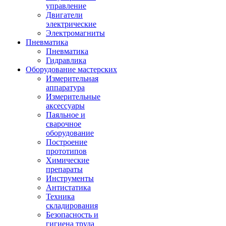
управление
Двигатели
электрические
Электромагниты
Пневматика
Пневматика
Гидравлика
Оборудование мастерских
Измерительная
аппаратура
Измерительные
аксессуары
Паяльное и
сварочное
оборудование
Построение
прототипов
Химические
препараты
Инструменты
Aнтистатика
Техника
складирования
Безопасность и
гигиена труда