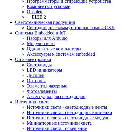
Программаторы и стирающие устройства
Комплекты пусковые
Obsolete
+ ЕЩЕ 2
Светотехническая продукция
Светодиодные коммутаторные лампы СКЛ
Системы Embedded и IoT
Наборы для Arduino
Модули связи
Одноплатные компьютеры
Аксессуары к системам embedded
Oптоэлектроника
Светодиоды
LED индикаторы
Дисплеи
Оптроны
Элементы лазерные
Фотоэлементы
Аксессуары для светодиодов
Источники света
Источники света - светодиодные ленты
Источники света - светодиодные линейки
Источники света - светодиодные модули
Миниатюрные источники света
Источники света - освещение