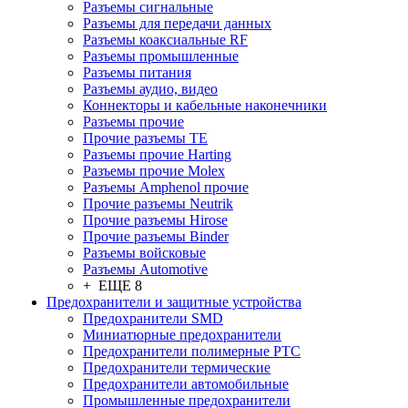
Разъeмы сигнальные
Разъeмы для передачи данных
Разъeмы коаксиальные RF
Разъeмы промышленные
Разъeмы питания
Разъeмы аудио, видео
Коннекторы и кабельные наконечники
Разъeмы прочие
Прочие разъемы TE
Разъемы прочие Harting
Разъемы прочие Molex
Разъемы Amphenol прочие
Прочие разъемы Neutrik
Прочие разъемы Hirose
Прочие разъемы Binder
Разъемы войсковые
Разъeмы Automotive
+ ЕЩЕ 8
Предохранители и защитные устройства
Предохранители SMD
Миниатюрные предохранители
Предохранители полимерные PTC
Предохранители термические
Предохранители автомобильные
Промышленные предохранители