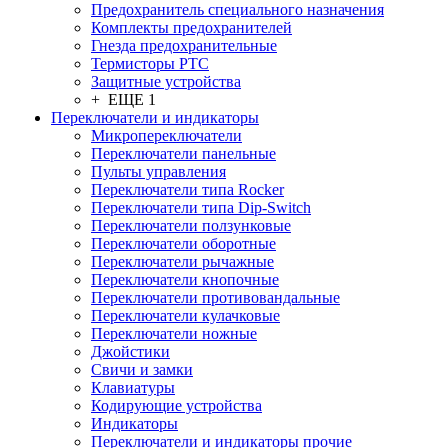
Предохранитель специального назначения
Комплекты предохранителей
Гнезда предохранительные
Термисторы PTC
Защитные устройства
+ ЕЩЕ 1
Переключатели и индикаторы
Микропереключатели
Переключатели панельные
Пульты управления
Переключатели типа Rocker
Переключатели типа Dip-Switch
Переключатели ползунковые
Переключатели оборотные
Переключатели рычажные
Переключатели кнопочные
Переключатели противовандальные
Переключатели кулачковые
Переключатели ножные
Джойстики
Свичи и замки
Клавиатуры
Кодирующие устройства
Индикаторы
Переключатели и индикаторы прочие