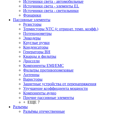
Источники света - автомобильные
Источники света - элементы EL
Источники света - светильники
Фонарики
Пассивные элементы
Резисторы
Термисторы NTC (с отрицат. темп. коэфф.)
Потенциометры
Энкодеры
Круглые ручки
Конденсаторы
Генераторы ВН
Кварцы и фильтры
Дроссели
Компоненты EMI/EMC
Фильтры противопомеховые
Антенны
Варисторы
Защитные устройства от перенапряжения
Улучшение коэффициента мощности
Компоненты аудио
Прочие пассивные элементы
+ ЕЩЕ 7
Разъeмы
Разъёмы отечественные