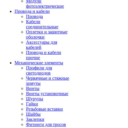
Модули
фотоэлектрические
Провода и кабели
Провода
Кабели
соединительные
Оплетки и защитные
оболочки
Аксессуары для
кабелей
Провода и кабели
прочие
Механические элементы
Профили для
светодиодов
Червячные и стяжные
хомуты
Винты
Винты установочные
Шурупы
Гайки
Резьбовые вставки
Шайбы
Заклепки
Фитинги для тросов