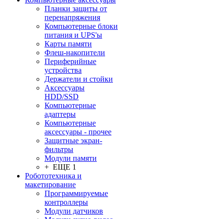
Планки защиты от
перенапряжения
Компьютерные блоки
питания и UPS'ы
Карты памяти
Флеш-накопители
Периферийные
устройства
Держатели и стойки
Аксессуары
HDD/SSD
Компьютерные
адаптеры
Компьютерные
аксессуары - прочее
Защитные экран-
фильтры
Модули памяти
+ ЕЩЕ 1
Робототехника и
макетирование
Программируемые
контроллеры
Модули датчиков