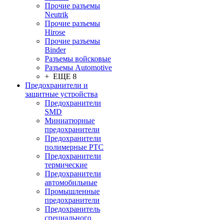
Прочие разъемы
Neutrik
Прочие разъемы
Hirose
Прочие разъемы
Binder
Разъемы войсковые
Разъeмы Automotive
+ ЕЩЕ 8
Предохранители и
защитные устройства
Предохранители
SMD
Миниатюрные
предохранители
Предохранители
полимерные PTC
Предохранители
термические
Предохранители
автомобильные
Промышленные
предохранители
Предохранитель
специального