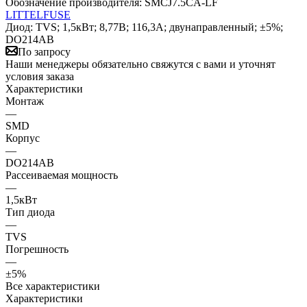
Обозначение производителя:
SMCJ7.5CA-LF
LITTELFUSE
Диод: TVS; 1,5кВт; 8,77В; 116,3А; двунаправленный; ±5%;
DO214AB
По запросу
Наши менеджеры обязательно свяжутся с вами и уточнят
условия заказа
Характеристики
Монтаж
—
SMD
Корпус
—
DO214AB
Рассеиваемая мощность
—
1,5кВт
Тип диода
—
TVS
Погрешность
—
±5%
Все характеристики
Характеристики