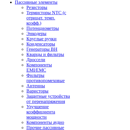
Пассивные элементы
Резисторы
Термисторы NTC (с
отрицат. темп.
коэфф.)
Потенциометры
Энкодеры
Круглые ручки
Конденсаторы
Генераторы ВН
Кварцы и фильтры
Дроссели
Компоненты
EMI/EMC
Фильтры
противопомеховые
Антенны
Варисторы
Защитные устройства
от перенапряжения
Улучшение
коэффициента
мощности
Компоненты аудио
Прочие пассивные