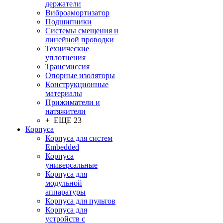
держатели
Виброамортизатор
Подшипники
Системы смещения и
линейной проводки
Технические
уплотнения
Трансмиссия
Опорные изоляторы
Конструкционные
материалы
Прижиматели и
натяжители
+ ЕЩЕ 23
Корпуса
Корпуса для систем
Embedded
Корпуса
универсальные
Корпуса для
модульной
аппаратуры
Корпуса для пультов
Корпуса для
устройств с