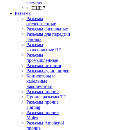
элементы
+ ЕЩЕ 7
Разъeмы
Разъёмы
отечественные
Разъeмы сигнальные
Разъeмы для передачи
данных
Разъeмы
коаксиальные RF
Разъeмы
промышленные
Разъeмы питания
Разъeмы аудио, видео
Коннекторы и
кабельные
наконечники
Разъeмы прочие
Прочие разъемы TE
Разъемы прочие
Harting
Разъемы прочие
Molex
Разъемы Amphenol
прочие