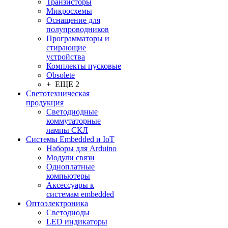
Транзисторы
Микросхемы
Оснащение для
полупроводников
Программаторы и
стирающие
устройства
Комплекты пусковые
Obsolete
+ ЕЩЕ 2
Светотехническая
продукция
Светодиодные
коммутаторные
лампы СКЛ
Системы Embedded и IoT
Наборы для Arduino
Модули связи
Одноплатные
компьютеры
Аксессуары к
системам embedded
Oптоэлектроника
Светодиоды
LED индикаторы