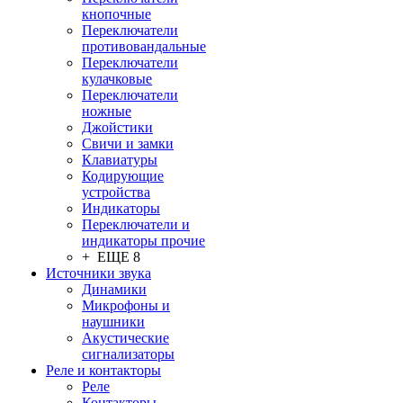
кнопочные
Переключатели
противовандальные
Переключатели
кулачковые
Переключатели
ножные
Джойстики
Свичи и замки
Клавиатуры
Кодирующие
устройства
Индикаторы
Переключатели и
индикаторы прочие
+ ЕЩЕ 8
Источники звука
Динамики
Микрофоны и
наушники
Акустические
сигнализаторы
Реле и контакторы
Реле
Контакторы