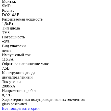
Монтаж
SMD
Корпус
DO214AB
Рассеиваемая мощность
1,5кВт
Тип диода
TVS
Погрешность
±5%
Вид упаковки
лента
Импульсный ток
116,3А
Обратное напряжение макс.
7,5В
Конструкция диода
двунаправленный
Ток утечки
200мкА
Напряжение пробоя
8,77В
Характеристики полупроводниковых элементов
glass passivated
Все товары категории