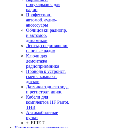
полукарманы для
радио
Профессион.
автомоб. аудио-
аксессуары
Облицовки радиопр.
и автомоб.
динамиков
Ленты, соединяющие
панель с радио
Ключи для
демонтажа
радиоприемника
Провода к устройст.
смены компакт-
дисков
Датчики заднего хода
и регистрат. движ.
Кабели для
комплектов HF Parrot,
THB
Автомобильные
ручки
+ ЕЩЕ 7
Компьютерные аксессуары