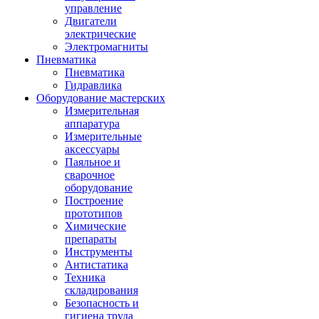
управление
Двигатели
электрические
Электромагниты
Пневматика
Пневматика
Гидравлика
Оборудование мастерских
Измерительная
аппаратура
Измерительные
аксессуары
Паяльное и
сварочное
оборудование
Построение
прототипов
Химические
препараты
Инструменты
Aнтистатика
Техника
складирования
Безопасность и
гигиена труда