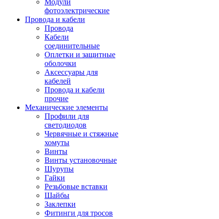
Модули
фотоэлектрические
Провода и кабели
Провода
Кабели
соединительные
Оплетки и защитные
оболочки
Аксессуары для
кабелей
Провода и кабели
прочие
Механические элементы
Профили для
светодиодов
Червячные и стяжные
хомуты
Винты
Винты установочные
Шурупы
Гайки
Резьбовые вставки
Шайбы
Заклепки
Фитинги для тросов