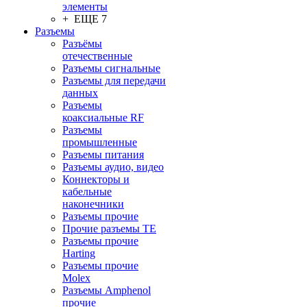
элементы
+ ЕЩЕ 7
Разъeмы
Разъёмы
отечественные
Разъeмы сигнальные
Разъeмы для передачи
данных
Разъeмы
коаксиальные RF
Разъeмы
промышленные
Разъeмы питания
Разъeмы аудио, видео
Коннекторы и
кабельные
наконечники
Разъeмы прочие
Прочие разъемы TE
Разъемы прочие
Harting
Разъемы прочие
Molex
Разъемы Amphenol
прочие