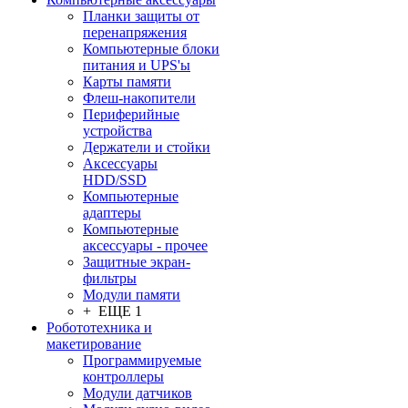
Планки защиты от
перенапряжения
Компьютерные блоки
питания и UPS'ы
Карты памяти
Флеш-накопители
Периферийные
устройства
Держатели и стойки
Аксессуары
HDD/SSD
Компьютерные
адаптеры
Компьютерные
аксессуары - прочее
Защитные экран-
фильтры
Модули памяти
+ ЕЩЕ 1
Робототехника и
макетирование
Программируемые
контроллеры
Модули датчиков