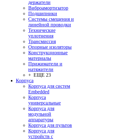
держатели
Виброамортизатор
Подшипники
Системы смещения и
линейной проводки
Технические
уплотнения
Трансмиссия
Опорные изоляторы
Конструкционные
материалы
Прижиматели и
натяжители
+ ЕЩЕ 23
Корпуса
Корпуса для систем
Embedded
Корпуса
универсальные
Корпуса для
модульной
аппаратуры
Корпуса для пультов
Корпуса для
устройств с