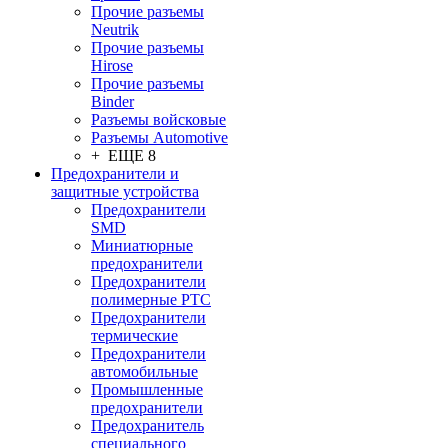
Прочие разъемы
Neutrik
Прочие разъемы
Hirose
Прочие разъемы
Binder
Разъемы войсковые
Разъeмы Automotive
+ ЕЩЕ 8
Предохранители и
защитные устройства
Предохранители
SMD
Миниатюрные
предохранители
Предохранители
полимерные PTC
Предохранители
термические
Предохранители
автомобильные
Промышленные
предохранители
Предохранитель
специального