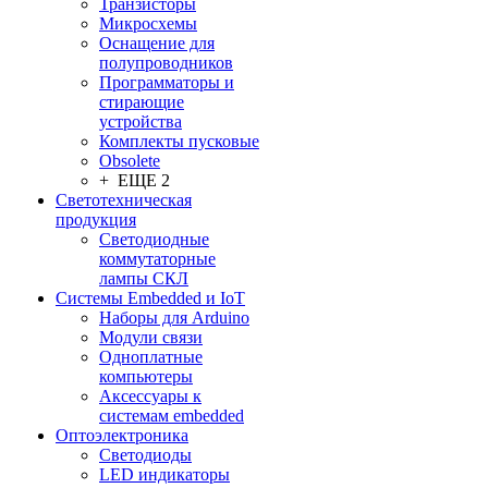
Транзисторы
Микросхемы
Оснащение для
полупроводников
Программаторы и
стирающие
устройства
Комплекты пусковые
Obsolete
+ ЕЩЕ 2
Светотехническая
продукция
Светодиодные
коммутаторные
лампы СКЛ
Системы Embedded и IoT
Наборы для Arduino
Модули связи
Одноплатные
компьютеры
Аксессуары к
системам embedded
Oптоэлектроника
Светодиоды
LED индикаторы