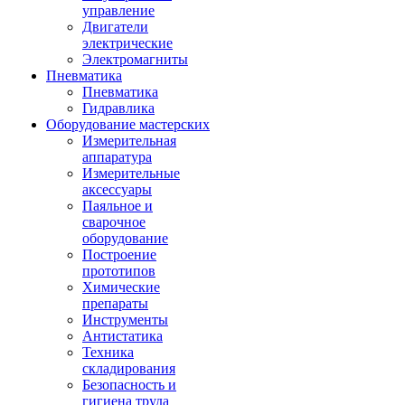
управление
Двигатели
электрические
Электромагниты
Пневматика
Пневматика
Гидравлика
Оборудование мастерских
Измерительная
аппаратура
Измерительные
аксессуары
Паяльное и
сварочное
оборудование
Построение
прототипов
Химические
препараты
Инструменты
Aнтистатика
Техника
складирования
Безопасность и
гигиена труда