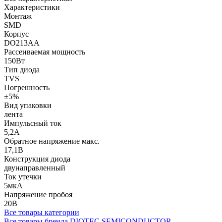
Характеристики
Монтаж
SMD
Корпус
DO213AA
Рассеиваемая мощность
150Вт
Тип диода
TVS
Погрешность
±5%
Вид упаковки
лента
Импульсный ток
5,2А
Обратное напряжение макс.
17,1В
Конструкция диода
двунаправленный
Ток утечки
5мкА
Напряжение пробоя
20В
Все товары категории
Все товары бренда DIOTEC SEMICONDUCTOR