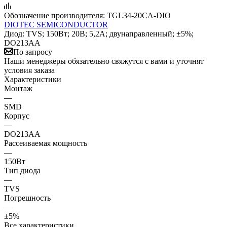
Обозначение производителя:
TGL34-20CA-DIO
DIOTEC SEMICONDUCTOR
Диод: TVS; 150Вт; 20В; 5,2А; двунаправленный; ±5%;
DO213AA
По запросу
Наши менеджеры обязательно свяжутся с вами и уточнят
условия заказа
Характеристики
Монтаж
—
SMD
Корпус
—
DO213AA
Рассеиваемая мощность
—
150Вт
Тип диода
—
TVS
Погрешность
—
±5%
Все характеристики