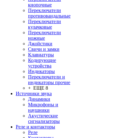
кнопочные
Переключатели
противовандальные
Переключатели
кулачковые
Переключатели
ножные
Джойстики
Свичи и замки
Клавиатуры
Кодирующие
устройства
Индикаторы
Переключатели и
индикаторы прочие
+ ЕЩЕ 8
Источники звука
Динамики
Микрофоны и
наушники
Акустические
сигнализаторы
Реле и контакторы
Реле
Контакторы