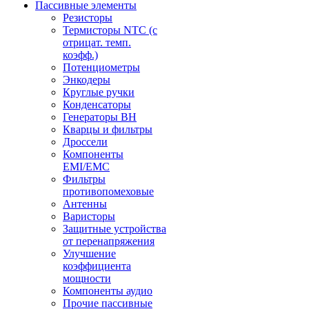
Пассивные элементы
Резисторы
Термисторы NTC (с
отрицат. темп.
коэфф.)
Потенциометры
Энкодеры
Круглые ручки
Конденсаторы
Генераторы ВН
Кварцы и фильтры
Дроссели
Компоненты
EMI/EMC
Фильтры
противопомеховые
Антенны
Варисторы
Защитные устройства
от перенапряжения
Улучшение
коэффициента
мощности
Компоненты аудио
Прочие пассивные