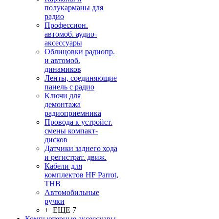
полукарманы для
радио
Профессион.
автомоб. аудио-
аксессуары
Облицовки радиопр.
и автомоб.
динамиков
Ленты, соединяющие
панель с радио
Ключи для
демонтажа
радиоприемника
Провода к устройст.
смены компакт-
дисков
Датчики заднего хода
и регистрат. движ.
Кабели для
комплектов HF Parrot,
THB
Автомобильные
ручки
+ ЕЩЕ 7
Компьютерные аксессуары