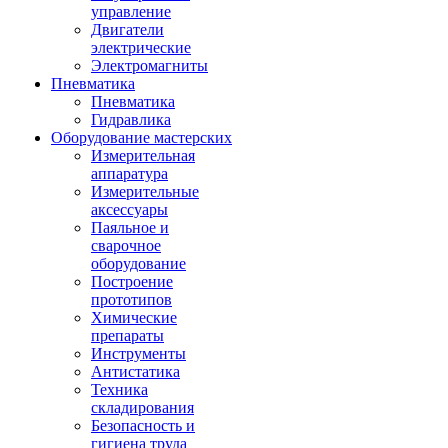
управление
Двигатели
электрические
Электромагниты
Пневматика
Пневматика
Гидравлика
Оборудование мастерских
Измерительная
аппаратура
Измерительные
аксессуары
Паяльное и
сварочное
оборудование
Построение
прототипов
Химические
препараты
Инструменты
Aнтистатика
Техника
складирования
Безопасность и
гигиена труда