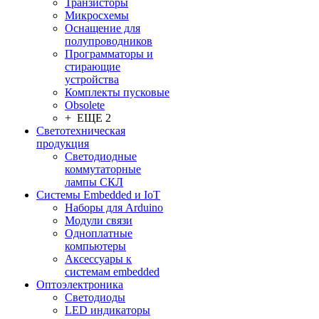
Транзисторы
Микросхемы
Оснащение для
полупроводников
Программаторы и
стирающие
устройства
Комплекты пусковые
Obsolete
+ ЕЩЕ 2
Светотехническая
продукция
Светодиодные
коммутаторные
лампы СКЛ
Системы Embedded и IoT
Наборы для Arduino
Модули связи
Одноплатные
компьютеры
Аксессуары к
системам embedded
Oптоэлектроника
Светодиоды
LED индикаторы