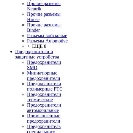
Прочие разъемы
Neutrik
Прочие разъемы
Hirose
Прочие разъемы
Binder
Разъемы войсковые
Разъeмы Automotive
+ ЕЩЕ 8
Предохранители и
защитные устройства
Предохранители
SMD
Миниатюрные
предохранители
Предохранители
полимерные PTC
Предохранители
термические
Предохранители
автомобильные
Промышленные
предохранители
Предохранитель
специального