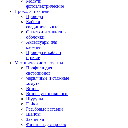
Модули
фотоэлектрические
Провода и кабели
Провода
Кабели
соединительные
Оплетки и защитные
оболочки
Аксессуары для
кабелей
Провода и кабели
прочие
Механические элементы
Профили для
светодиодов
Червячные и стяжные
хомуты
Винты
Винты установочные
Шурупы
Гайки
Резьбовые вставки
Шайбы
Заклепки
Фитинги для тросов