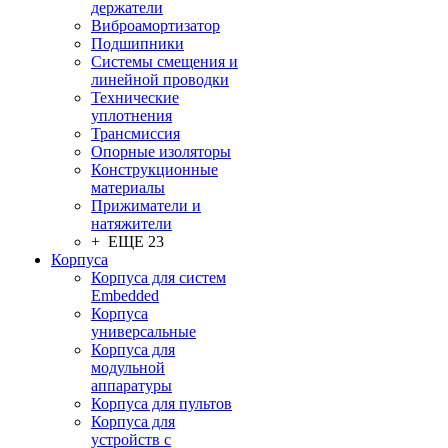
держатели
Виброамортизатор
Подшипники
Системы смещения и
линейной проводки
Технические
уплотнения
Трансмиссия
Опорные изоляторы
Конструкционные
материалы
Прижиматели и
натяжители
+ ЕЩЕ 23
Корпуса
Корпуса для систем
Embedded
Корпуса
универсальные
Корпуса для
модульной
аппаратуры
Корпуса для пультов
Корпуса для
устройств с