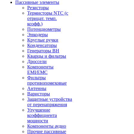
Пассивные элементы
Резисторы
Термисторы NTC (с
отрицат. темп.
коэфф.)
Потенциометры
Энкодеры
Круглые ручки
Конденсаторы
Генераторы ВН
Кварцы и фильтры
Дроссели
Компоненты
EMI/EMC
Фильтры
противопомеховые
Антенны
Варисторы
Защитные устройства
от перенапряжения
Улучшение
коэффициента
мощности
Компоненты аудио
Прочие пассивные