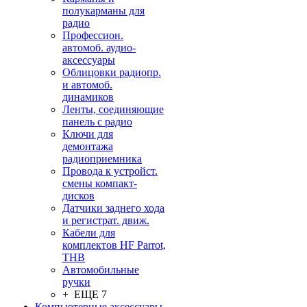
полукарманы для
радио
Профессион.
автомоб. аудио-
аксессуары
Облицовки радиопр.
и автомоб.
динамиков
Ленты, соединяющие
панель с радио
Ключи для
демонтажа
радиоприемника
Провода к устройст.
смены компакт-
дисков
Датчики заднего хода
и регистрат. движ.
Кабели для
комплектов HF Parrot,
THB
Автомобильные
ручки
+ ЕЩЕ 7
Компьютерные аксессуары