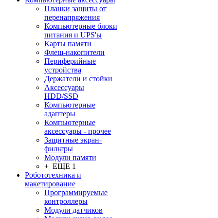
Планки защиты от
перенапряжения
Компьютерные блоки
питания и UPS'ы
Карты памяти
Флеш-накопители
Периферийные
устройства
Держатели и стойки
Аксессуары
HDD/SSD
Компьютерные
адаптеры
Компьютерные
аксессуары - прочее
Защитные экран-
фильтры
Модули памяти
+ ЕЩЕ 1
Робототехника и
макетирование
Программируемые
контроллеры
Модули датчиков