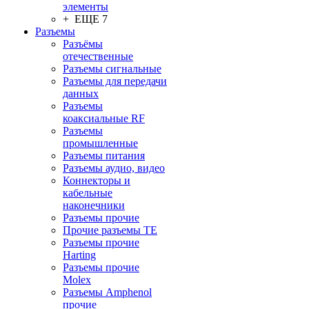
элементы
+ ЕЩЕ 7
Разъeмы
Разъёмы
отечественные
Разъeмы сигнальные
Разъeмы для передачи
данных
Разъeмы
коаксиальные RF
Разъeмы
промышленные
Разъeмы питания
Разъeмы аудио, видео
Коннекторы и
кабельные
наконечники
Разъeмы прочие
Прочие разъемы TE
Разъемы прочие
Harting
Разъемы прочие
Molex
Разъемы Amphenol
прочие