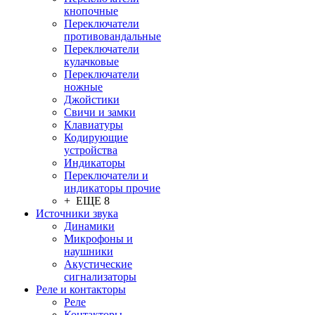
кнопочные
Переключатели
противовандальные
Переключатели
кулачковые
Переключатели
ножные
Джойстики
Свичи и замки
Клавиатуры
Кодирующие
устройства
Индикаторы
Переключатели и
индикаторы прочие
+ ЕЩЕ 8
Источники звука
Динамики
Микрофоны и
наушники
Акустические
сигнализаторы
Реле и контакторы
Реле
Контакторы