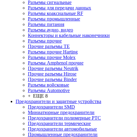
Разъeмы сигнальные
Разъeмы для передачи данных
Разъeмы коаксиальные RF
Разъeмы промышленные
Разъeмы питания
Разъeмы аудио, видео
Коннекторы и кабельные наконечники
Разъeмы прочие
Прочие разъемы TE
Разъемы прочие Harting
Разъемы прочие Molex
Разъемы Amphenol прочие
Прочие разъемы Neutrik
Прочие разъемы Hirose
Прочие разъемы Binder
Разъемы войсковые
Разъeмы Automotive
+ ЕЩЕ 8
Предохранители и защитные устройства
Предохранители SMD
Миниатюрные предохранители
Предохранители полимерные PTC
Предохранители термические
Предохранители автомобильные
Промышленные предохранители