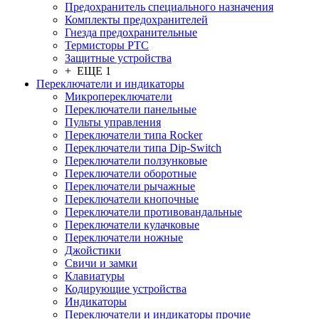
Предохранитель специального назначения
Комплекты предохранителей
Гнезда предохранительные
Термисторы PTC
Защитные устройства
+ ЕЩЕ 1
Переключатели и индикаторы
Микропереключатели
Переключатели панельные
Пульты управления
Переключатели типа Rocker
Переключатели типа Dip-Switch
Переключатели ползунковые
Переключатели оборотные
Переключатели рычажные
Переключатели кнопочные
Переключатели противовандальные
Переключатели кулачковые
Переключатели ножные
Джойстики
Свичи и замки
Клавиатуры
Кодирующие устройства
Индикаторы
Переключатели и индикаторы прочие