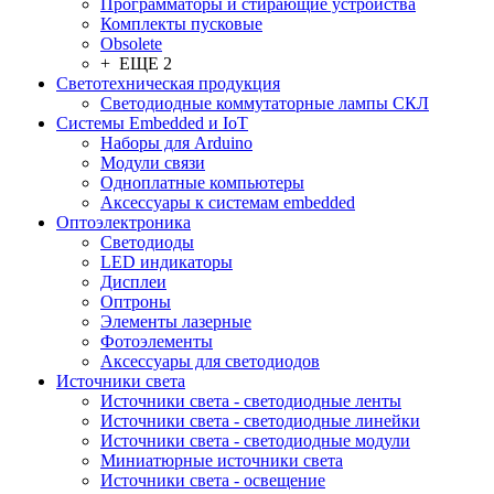
Программаторы и стирающие устройства
Комплекты пусковые
Obsolete
+ ЕЩЕ 2
Светотехническая продукция
Светодиодные коммутаторные лампы СКЛ
Системы Embedded и IoT
Наборы для Arduino
Модули связи
Одноплатные компьютеры
Аксессуары к системам embedded
Oптоэлектроника
Светодиоды
LED индикаторы
Дисплеи
Оптроны
Элементы лазерные
Фотоэлементы
Аксессуары для светодиодов
Источники света
Источники света - светодиодные ленты
Источники света - светодиодные линейки
Источники света - светодиодные модули
Миниатюрные источники света
Источники света - освещение