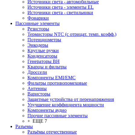
Источники света - автомобильные
Источники света - элементы EL
Источники света - светильники
Фонарики
Пассивные элементы
Резисторы
Термисторы NTC (с отрицат. темп. коэфф.)
Потенциометры
Энкодеры
Круглые ручки
Конденсаторы
Генераторы ВН
Кварцы и фильтры
Дроссели
Компоненты EMI/EMC
Фильтры противопомеховые
Антенны
Варисторы
Защитные устройства от перенапряжения
Улучшение коэффициента мощности
Компоненты аудио
Прочие пассивные элементы
+ ЕЩЕ 7
Разъeмы
Разъёмы отечественные