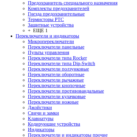
Предохранитель специального назначения
Комплекты предохранителей
Гнезда предохранительные
Термисторы PTC
Защитные устройства
+ ЕЩЕ 1
Переключатели и индикаторы
Микропереключатели
Переключатели панельные
Пульты управления
Переключатели типа Rocker
Переключатели типа Dip-Switch
Переключатели ползунковые
Переключатели оборотные
Переключатели рычажные
Переключатели кнопочные
Переключатели противовандальные
Переключатели кулачковые
Переключатели ножные
Джойстики
Свичи и замки
Клавиатуры
Кодирующие устройства
Индикаторы
Переключатели и индикаторы прочие