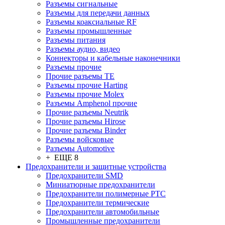
Разъeмы сигнальные
Разъeмы для передачи данных
Разъeмы коаксиальные RF
Разъeмы промышленные
Разъeмы питания
Разъeмы аудио, видео
Коннекторы и кабельные наконечники
Разъeмы прочие
Прочие разъемы TE
Разъемы прочие Harting
Разъемы прочие Molex
Разъемы Amphenol прочие
Прочие разъемы Neutrik
Прочие разъемы Hirose
Прочие разъемы Binder
Разъемы войсковые
Разъeмы Automotive
+ ЕЩЕ 8
Предохранители и защитные устройства
Предохранители SMD
Миниатюрные предохранители
Предохранители полимерные PTC
Предохранители термические
Предохранители автомобильные
Промышленные предохранители