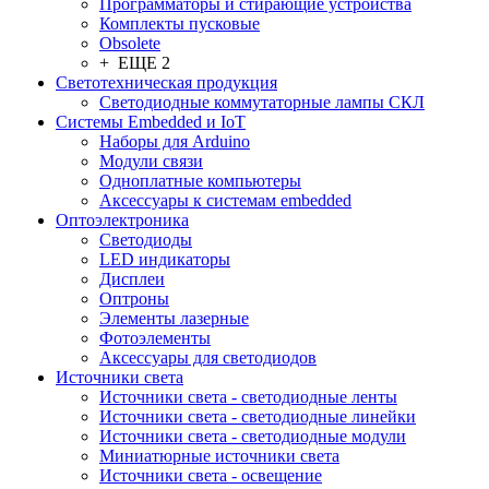
Программаторы и стирающие устройства
Комплекты пусковые
Obsolete
+ ЕЩЕ 2
Светотехническая продукция
Светодиодные коммутаторные лампы СКЛ
Системы Embedded и IoT
Наборы для Arduino
Модули связи
Одноплатные компьютеры
Аксессуары к системам embedded
Oптоэлектроника
Светодиоды
LED индикаторы
Дисплеи
Оптроны
Элементы лазерные
Фотоэлементы
Аксессуары для светодиодов
Источники света
Источники света - светодиодные ленты
Источники света - светодиодные линейки
Источники света - светодиодные модули
Миниатюрные источники света
Источники света - освещение