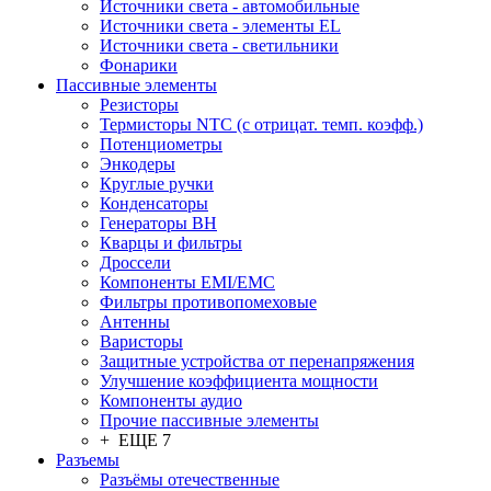
Источники света - автомобильные
Источники света - элементы EL
Источники света - светильники
Фонарики
Пассивные элементы
Резисторы
Термисторы NTC (с отрицат. темп. коэфф.)
Потенциометры
Энкодеры
Круглые ручки
Конденсаторы
Генераторы ВН
Кварцы и фильтры
Дроссели
Компоненты EMI/EMC
Фильтры противопомеховые
Антенны
Варисторы
Защитные устройства от перенапряжения
Улучшение коэффициента мощности
Компоненты аудио
Прочие пассивные элементы
+ ЕЩЕ 7
Разъeмы
Разъёмы отечественные