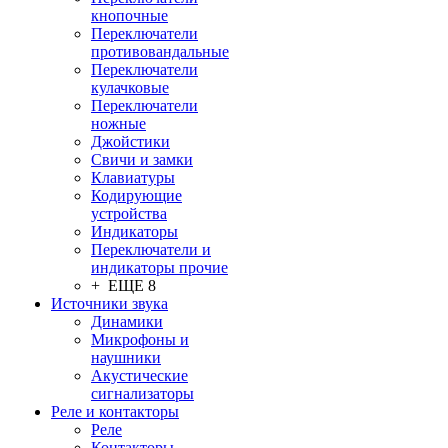
кнопочные
Переключатели
противовандальные
Переключатели
кулачковые
Переключатели
ножные
Джойстики
Свичи и замки
Клавиатуры
Кодирующие
устройства
Индикаторы
Переключатели и
индикаторы прочие
+ ЕЩЕ 8
Источники звука
Динамики
Микрофоны и
наушники
Акустические
сигнализаторы
Реле и контакторы
Реле
Контакторы