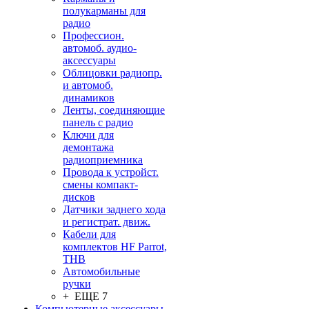
полукарманы для
радио
Профессион.
автомоб. аудио-
аксессуары
Облицовки радиопр.
и автомоб.
динамиков
Ленты, соединяющие
панель с радио
Ключи для
демонтажа
радиоприемника
Провода к устройст.
смены компакт-
дисков
Датчики заднего хода
и регистрат. движ.
Кабели для
комплектов HF Parrot,
THB
Автомобильные
ручки
+ ЕЩЕ 7
Компьютерные аксессуары