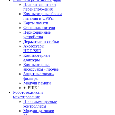
Планки защиты от
перенапряжения
Компьютерные блоки
питания и UPS'ы
Карты памяти
Флеш-накопители
Периферийные
устройства
Держатели и стойки
Аксессуары
HDD/SSD
Компьютерные
адаптеры
Компьютерные
аксессуары - прочее
Защитные экран-
фильтры
Модули памяти
+ ЕЩЕ 1
Робототехника и
макетирование
Программируемые
контроллеры
Модули датчиков