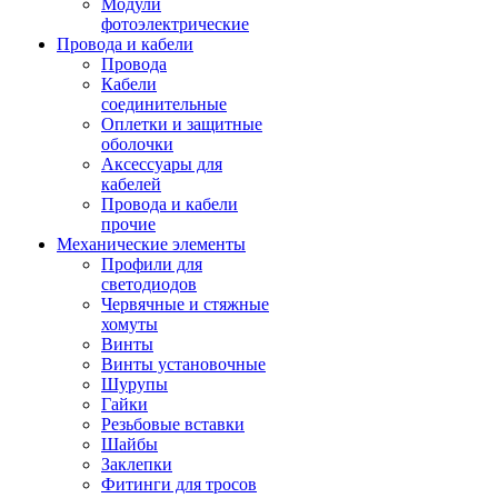
Модули
фотоэлектрические
Провода и кабели
Провода
Кабели
соединительные
Оплетки и защитные
оболочки
Аксессуары для
кабелей
Провода и кабели
прочие
Механические элементы
Профили для
светодиодов
Червячные и стяжные
хомуты
Винты
Винты установочные
Шурупы
Гайки
Резьбовые вставки
Шайбы
Заклепки
Фитинги для тросов