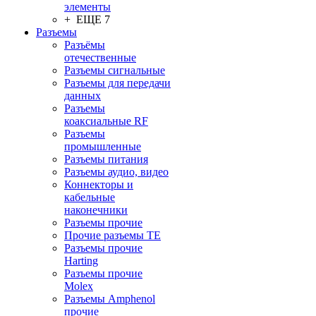
элементы
+ ЕЩЕ 7
Разъeмы
Разъёмы
отечественные
Разъeмы сигнальные
Разъeмы для передачи
данных
Разъeмы
коаксиальные RF
Разъeмы
промышленные
Разъeмы питания
Разъeмы аудио, видео
Коннекторы и
кабельные
наконечники
Разъeмы прочие
Прочие разъемы TE
Разъемы прочие
Harting
Разъемы прочие
Molex
Разъемы Amphenol
прочие