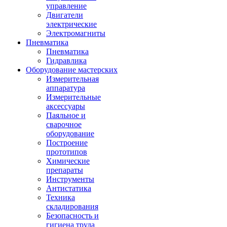
управление
Двигатели
электрические
Электромагниты
Пневматика
Пневматика
Гидравлика
Оборудование мастерских
Измерительная
аппаратура
Измерительные
аксессуары
Паяльное и
сварочное
оборудование
Построение
прототипов
Химические
препараты
Инструменты
Aнтистатика
Техника
складирования
Безопасность и
гигиена труда