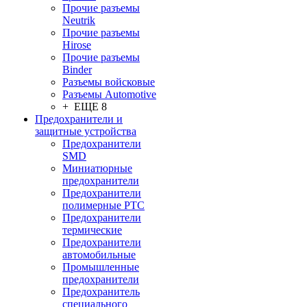
Прочие разъемы
Neutrik
Прочие разъемы
Hirose
Прочие разъемы
Binder
Разъемы войсковые
Разъeмы Automotive
+ ЕЩЕ 8
Предохранители и
защитные устройства
Предохранители
SMD
Миниатюрные
предохранители
Предохранители
полимерные PTC
Предохранители
термические
Предохранители
автомобильные
Промышленные
предохранители
Предохранитель
специального