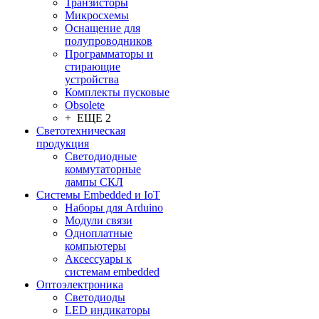
Транзисторы
Микросхемы
Оснащение для
полупроводников
Программаторы и
стирающие
устройства
Комплекты пусковые
Obsolete
+ ЕЩЕ 2
Светотехническая
продукция
Светодиодные
коммутаторные
лампы СКЛ
Системы Embedded и IoT
Наборы для Arduino
Модули связи
Одноплатные
компьютеры
Аксессуары к
системам embedded
Oптоэлектроника
Светодиоды
LED индикаторы