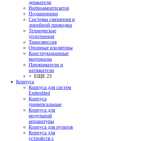
держатели
Виброамортизатор
Подшипники
Системы смещения и
линейной проводки
Технические
уплотнения
Трансмиссия
Опорные изоляторы
Конструкционные
материалы
Прижиматели и
натяжители
+ ЕЩЕ 23
Корпуса
Корпуса для систем
Embedded
Корпуса
универсальные
Корпуса для
модульной
аппаратуры
Корпуса для пультов
Корпуса для
устройств с