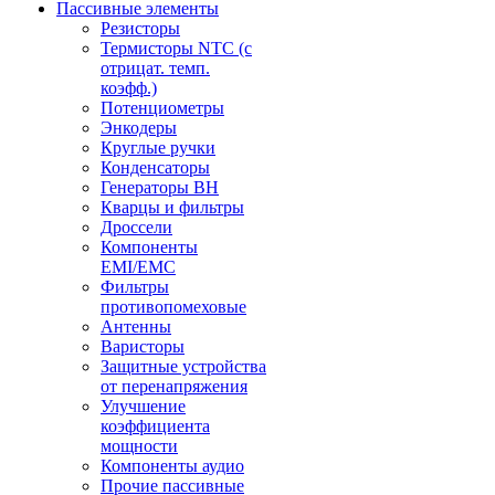
Пассивные элементы
Резисторы
Термисторы NTC (с
отрицат. темп.
коэфф.)
Потенциометры
Энкодеры
Круглые ручки
Конденсаторы
Генераторы ВН
Кварцы и фильтры
Дроссели
Компоненты
EMI/EMC
Фильтры
противопомеховые
Антенны
Варисторы
Защитные устройства
от перенапряжения
Улучшение
коэффициента
мощности
Компоненты аудио
Прочие пассивные