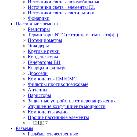
Источники света - автомобильные
Источники света - элементы EL
Источники света - светильники
Фонарики
Пассивные элементы
Резисторы
Термисторы NTC (с отрицат. темп. коэфф.)
Потенциометры
Энкодеры
Круглые ручки
Конденсаторы
Генераторы ВН
Кварцы и фильтры
Дроссели
Компоненты EMI/EMC
Фильтры противопомеховые
Антенны
Варисторы
Защитные устройства от перенапряжения
Улучшение коэффициента мощности
Компоненты аудио
Прочие пассивные элементы
+ ЕЩЕ 7
Разъeмы
Разъёмы отечественные