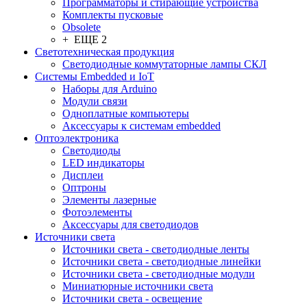
Программаторы и стирающие устройства
Комплекты пусковые
Obsolete
+ ЕЩЕ 2
Светотехническая продукция
Светодиодные коммутаторные лампы СКЛ
Системы Embedded и IoT
Наборы для Arduino
Модули связи
Одноплатные компьютеры
Аксессуары к системам embedded
Oптоэлектроника
Светодиоды
LED индикаторы
Дисплеи
Оптроны
Элементы лазерные
Фотоэлементы
Аксессуары для светодиодов
Источники света
Источники света - светодиодные ленты
Источники света - светодиодные линейки
Источники света - светодиодные модули
Миниатюрные источники света
Источники света - освещение