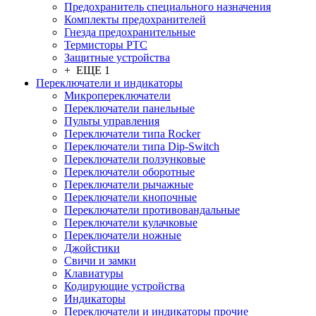
Предохранитель специального назначения
Комплекты предохранителей
Гнезда предохранительные
Термисторы PTC
Защитные устройства
+ ЕЩЕ 1
Переключатели и индикаторы
Микропереключатели
Переключатели панельные
Пульты управления
Переключатели типа Rocker
Переключатели типа Dip-Switch
Переключатели ползунковые
Переключатели оборотные
Переключатели рычажные
Переключатели кнопочные
Переключатели противовандальные
Переключатели кулачковые
Переключатели ножные
Джойстики
Свичи и замки
Клавиатуры
Кодирующие устройства
Индикаторы
Переключатели и индикаторы прочие