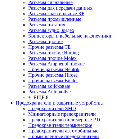
Разъeмы сигнальные
Разъeмы для передачи данных
Разъeмы коаксиальные RF
Разъeмы промышленные
Разъeмы питания
Разъeмы аудио, видео
Коннекторы и кабельные наконечники
Разъeмы прочие
Прочие разъемы TE
Разъемы прочие Harting
Разъемы прочие Molex
Разъемы Amphenol прочие
Прочие разъемы Neutrik
Прочие разъемы Hirose
Прочие разъемы Binder
Разъемы войсковые
Разъeмы Automotive
+ ЕЩЕ 8
Предохранители и защитные устройства
Предохранители SMD
Миниатюрные предохранители
Предохранители полимерные PTC
Предохранители термические
Предохранители автомобильные
Промышленные предохранители