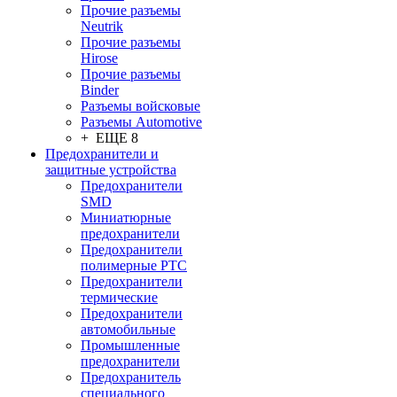
Прочие разъемы
Neutrik
Прочие разъемы
Hirose
Прочие разъемы
Binder
Разъемы войсковые
Разъeмы Automotive
+ ЕЩЕ 8
Предохранители и
защитные устройства
Предохранители
SMD
Миниатюрные
предохранители
Предохранители
полимерные PTC
Предохранители
термические
Предохранители
автомобильные
Промышленные
предохранители
Предохранитель
специального