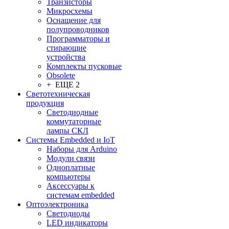
Транзисторы
Микросхемы
Оснащение для
полупроводников
Программаторы и
стирающие
устройства
Комплекты пусковые
Obsolete
+ ЕЩЕ 2
Светотехническая
продукция
Светодиодные
коммутаторные
лампы СКЛ
Системы Embedded и IoT
Наборы для Arduino
Модули связи
Одноплатные
компьютеры
Аксессуары к
системам embedded
Oптоэлектроника
Светодиоды
LED индикаторы