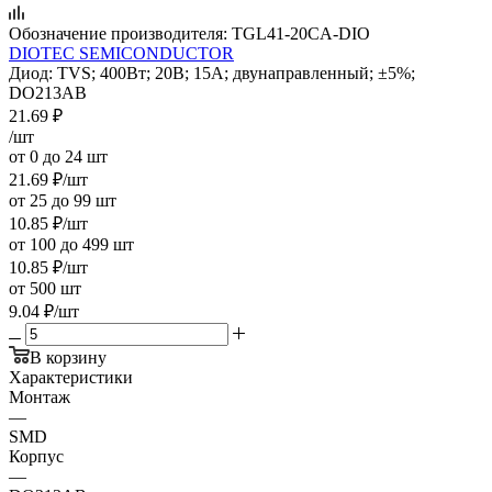
Обозначение производителя:
TGL41-20CA-DIO
DIOTEC SEMICONDUCTOR
Диод: TVS; 400Вт; 20В; 15А; двунаправленный; ±5%;
DO213AB
21.69
₽
/шт
от 0 до 24 шт
21.69
₽
/шт
от 25 до 99 шт
10.85
₽
/шт
от 100 до 499 шт
10.85
₽
/шт
от 500 шт
9.04
₽
/шт
В корзину
Характеристики
Монтаж
—
SMD
Корпус
—