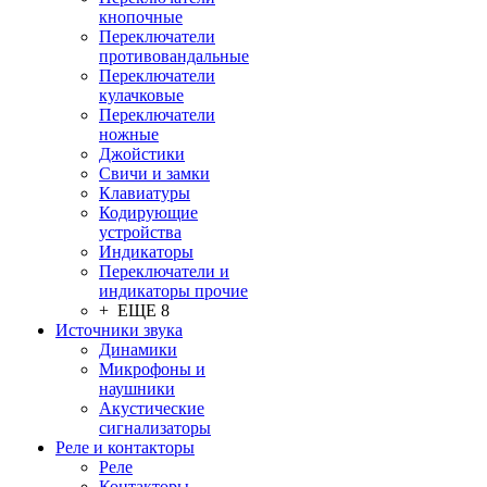
кнопочные
Переключатели
противовандальные
Переключатели
кулачковые
Переключатели
ножные
Джойстики
Свичи и замки
Клавиатуры
Кодирующие
устройства
Индикаторы
Переключатели и
индикаторы прочие
+ ЕЩЕ 8
Источники звука
Динамики
Микрофоны и
наушники
Акустические
сигнализаторы
Реле и контакторы
Реле
Контакторы