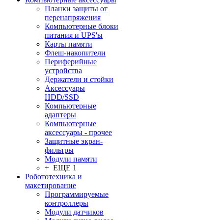
Планки защиты от
перенапряжения
Компьютерные блоки
питания и UPS'ы
Карты памяти
Флеш-накопители
Периферийные
устройства
Держатели и стойки
Аксессуары
HDD/SSD
Компьютерные
адаптеры
Компьютерные
аксессуары - прочее
Защитные экран-
фильтры
Модули памяти
+ ЕЩЕ 1
Робототехника и
макетирование
Программируемые
контроллеры
Модули датчиков