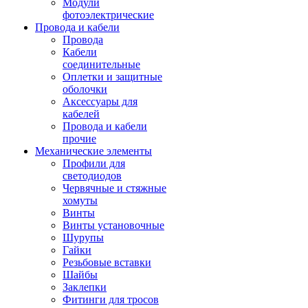
Модули
фотоэлектрические
Провода и кабели
Провода
Кабели
соединительные
Оплетки и защитные
оболочки
Аксессуары для
кабелей
Провода и кабели
прочие
Механические элементы
Профили для
светодиодов
Червячные и стяжные
хомуты
Винты
Винты установочные
Шурупы
Гайки
Резьбовые вставки
Шайбы
Заклепки
Фитинги для тросов