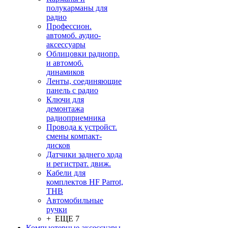
полукарманы для
радио
Профессион.
автомоб. аудио-
аксессуары
Облицовки радиопр.
и автомоб.
динамиков
Ленты, соединяющие
панель с радио
Ключи для
демонтажа
радиоприемника
Провода к устройст.
смены компакт-
дисков
Датчики заднего хода
и регистрат. движ.
Кабели для
комплектов HF Parrot,
THB
Автомобильные
ручки
+ ЕЩЕ 7
Компьютерные аксессуары