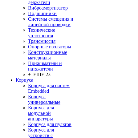
держатели
Виброамортизатор
Подшипники
Системы смещения и
линейной проводки
Технические
уплотнения
Трансмиссия
Опорные изоляторы
Конструкционные
материалы
Прижиматели и
натяжители
+ ЕЩЕ 23
Корпуса
Корпуса для систем
Embedded
Корпуса
универсальные
Корпуса для
модульной
аппаратуры
Корпуса для пультов
Корпуса для
устройств с