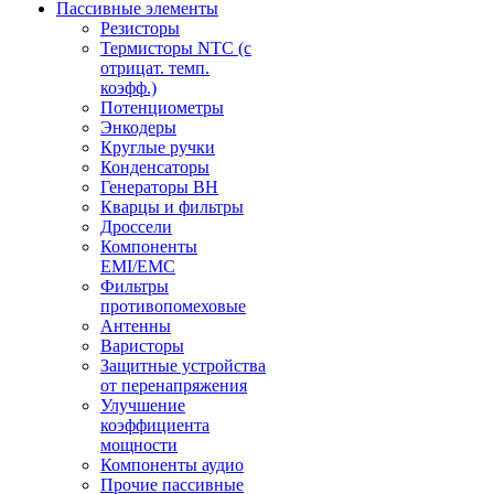
Пассивные элементы
Резисторы
Термисторы NTC (с
отрицат. темп.
коэфф.)
Потенциометры
Энкодеры
Круглые ручки
Конденсаторы
Генераторы ВН
Кварцы и фильтры
Дроссели
Компоненты
EMI/EMC
Фильтры
противопомеховые
Антенны
Варисторы
Защитные устройства
от перенапряжения
Улучшение
коэффициента
мощности
Компоненты аудио
Прочие пассивные