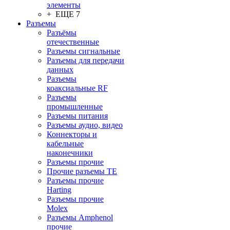
элементы
+ ЕЩЕ 7
Разъeмы
Разъёмы
отечественные
Разъeмы сигнальные
Разъeмы для передачи
данных
Разъeмы
коаксиальные RF
Разъeмы
промышленные
Разъeмы питания
Разъeмы аудио, видео
Коннекторы и
кабельные
наконечники
Разъeмы прочие
Прочие разъемы TE
Разъемы прочие
Harting
Разъемы прочие
Molex
Разъемы Amphenol
прочие