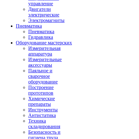
управление
Двигатели
электрические
Электромагниты
Пневматика
Пневматика
Гидравлика
Оборудование мастерских
Измерительная
аппаратура
Измерительные
аксессуары
Паяльное и
сварочное
оборудование
Построение
прототипов
Химические
препараты
Инструменты
Aнтистатика
Техника
складирования
Безопасность и
гигиена труда