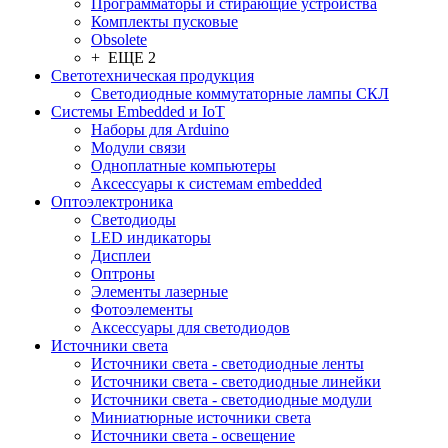
Программаторы и стирающие устройства
Комплекты пусковые
Obsolete
+ ЕЩЕ 2
Светотехническая продукция
Светодиодные коммутаторные лампы СКЛ
Системы Embedded и IoT
Наборы для Arduino
Модули связи
Одноплатные компьютеры
Аксессуары к системам embedded
Oптоэлектроника
Светодиоды
LED индикаторы
Дисплеи
Оптроны
Элементы лазерные
Фотоэлементы
Аксессуары для светодиодов
Источники света
Источники света - светодиодные ленты
Источники света - светодиодные линейки
Источники света - светодиодные модули
Миниатюрные источники света
Источники света - освещение