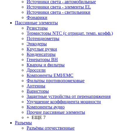
Источники света - автомобильные
Источники света - элементы EL
Источники света - светильники
Фонарики
Пассивные элементы
Резисторы
Термисторы NTC (с отрицат. темп. коэфф.)
Потенциометры
Энкодеры
Круглые ручки
Конденсаторы
Генераторы ВН
Кварцы и фильтры
Дроссели
Компоненты EMI/EMC
Фильтры противопомеховые
Антенны
Варисторы
Защитные устройства от перенапряжения
Улучшение коэффициента мощности
Компоненты аудио
Прочие пассивные элементы
+ ЕЩЕ 7
Разъeмы
Разъёмы отечественные