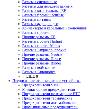
Разъeмы сигнальные
Разъeмы для передачи данных
Разъeмы коаксиальные RF
Разъeмы промышленные
Разъeмы питания
Разъeмы аудио, видео
Коннекторы и кабельные наконечники
Разъeмы прочие
Прочие разъемы TE
Разъемы прочие Harting
Разъемы прочие Molex
Разъемы Amphenol прочие
Прочие разъемы Neutrik
Прочие разъемы Hirose
Прочие разъемы Binder
Разъемы войсковые
Разъeмы Automotive
+ ЕЩЕ 8
Предохранители и защитные устройства
Предохранители SMD
Миниатюрные предохранители
Предохранители полимерные PTC
Предохранители термические
Предохранители автомобильные
Промышленные предохранители