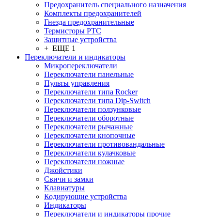
Предохранитель специального назначения
Комплекты предохранителей
Гнезда предохранительные
Термисторы PTC
Защитные устройства
+ ЕЩЕ 1
Переключатели и индикаторы
Микропереключатели
Переключатели панельные
Пульты управления
Переключатели типа Rocker
Переключатели типа Dip-Switch
Переключатели ползунковые
Переключатели оборотные
Переключатели рычажные
Переключатели кнопочные
Переключатели противовандальные
Переключатели кулачковые
Переключатели ножные
Джойстики
Свичи и замки
Клавиатуры
Кодирующие устройства
Индикаторы
Переключатели и индикаторы прочие