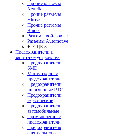
Прочие разъемы
Neutrik
Прочие разъемы
Hirose
Прочие разъемы
Binder
Разъемы войсковые
Разъeмы Automotive
+ ЕЩЕ 8
Предохранители и
защитные устройства
Предохранители
SMD
Миниатюрные
предохранители
Предохранители
полимерные PTC
Предохранители
термические
Предохранители
автомобильные
Промышленные
предохранители
Предохранитель
специального