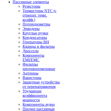
Пассивные элементы
Резисторы
Термисторы NTC (с
отрицат. темп.
коэфф.)
Потенциометры
Энкодеры
Круглые ручки
Конденсаторы
Генераторы ВН
Кварцы и фильтры
Дроссели
Компоненты
EMI/EMC
Фильтры
противопомеховые
Антенны
Варисторы
Защитные устройства
от перенапряжения
Улучшение
коэффициента
мощности
Компоненты аудио
Прочие пассивные