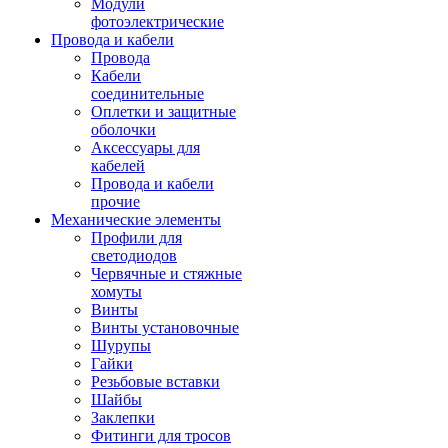
Модули
фотоэлектрические
Провода и кабели
Провода
Кабели
соединительные
Оплетки и защитные
оболочки
Аксессуары для
кабелей
Провода и кабели
прочие
Механические элементы
Профили для
светодиодов
Червячные и стяжные
хомуты
Винты
Винты установочные
Шурупы
Гайки
Резьбовые вставки
Шайбы
Заклепки
Фитинги для тросов