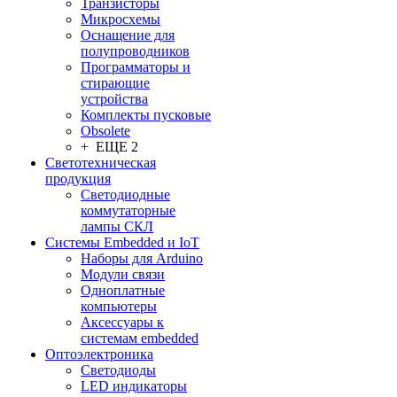
Транзисторы
Микросхемы
Оснащение для
полупроводников
Программаторы и
стирающие
устройства
Комплекты пусковые
Obsolete
+ ЕЩЕ 2
Светотехническая
продукция
Светодиодные
коммутаторные
лампы СКЛ
Системы Embedded и IoT
Наборы для Arduino
Модули связи
Одноплатные
компьютеры
Аксессуары к
системам embedded
Oптоэлектроника
Светодиоды
LED индикаторы