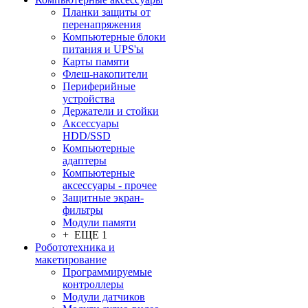
Планки защиты от
перенапряжения
Компьютерные блоки
питания и UPS'ы
Карты памяти
Флеш-накопители
Периферийные
устройства
Держатели и стойки
Аксессуары
HDD/SSD
Компьютерные
адаптеры
Компьютерные
аксессуары - прочее
Защитные экран-
фильтры
Модули памяти
+ ЕЩЕ 1
Робототехника и
макетирование
Программируемые
контроллеры
Модули датчиков