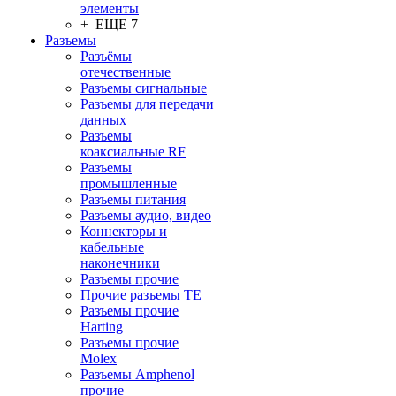
элементы
+ ЕЩЕ 7
Разъeмы
Разъёмы
отечественные
Разъeмы сигнальные
Разъeмы для передачи
данных
Разъeмы
коаксиальные RF
Разъeмы
промышленные
Разъeмы питания
Разъeмы аудио, видео
Коннекторы и
кабельные
наконечники
Разъeмы прочие
Прочие разъемы TE
Разъемы прочие
Harting
Разъемы прочие
Molex
Разъемы Amphenol
прочие