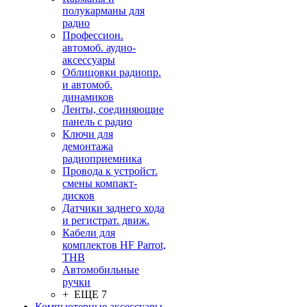
полукарманы для
радио
Профессион.
автомоб. аудио-
аксессуары
Облицовки радиопр.
и автомоб.
динамиков
Ленты, соединяющие
панель с радио
Ключи для
демонтажа
радиоприемника
Провода к устройст.
смены компакт-
дисков
Датчики заднего хода
и регистрат. движ.
Кабели для
комплектов HF Parrot,
THB
Автомобильные
ручки
+ ЕЩЕ 7
Компьютерные аксессуары