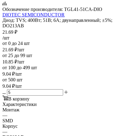
Обозначение производителя:
TGL41-51CA-DIO
DIOTEC SEMICONDUCTOR
Диод: TVS; 400Вт; 51В; 6А; двунаправленный; ±5%;
DO213AB
21.69
₽
/шт
от 0 до 24 шт
21.69
₽
/шт
от 25 до 99 шт
10.85
₽
/шт
от 100 до 499 шт
9.04
₽
/шт
от 500 шт
9.04
₽
/шт
В корзину
Характеристики
Монтаж
—
SMD
Корпус
—