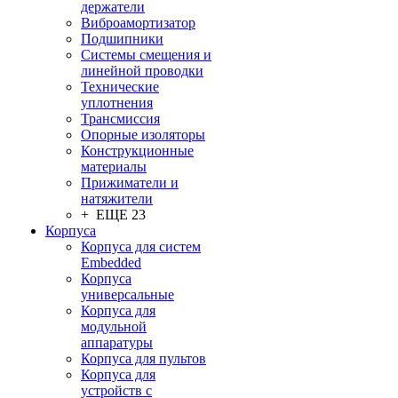
держатели
Виброамортизатор
Подшипники
Системы смещения и
линейной проводки
Технические
уплотнения
Трансмиссия
Опорные изоляторы
Конструкционные
материалы
Прижиматели и
натяжители
+ ЕЩЕ 23
Корпуса
Корпуса для систем
Embedded
Корпуса
универсальные
Корпуса для
модульной
аппаратуры
Корпуса для пультов
Корпуса для
устройств с