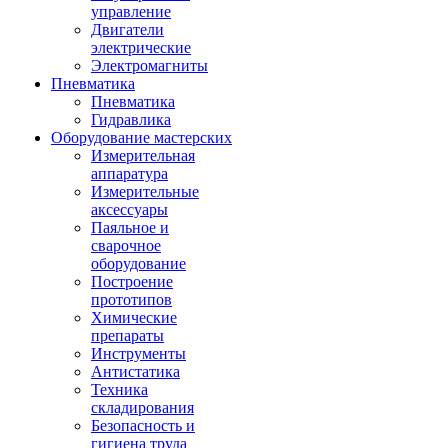
управление
Двигатели
электрические
Электромагниты
Пневматика
Пневматика
Гидравлика
Оборудование мастерских
Измерительная
аппаратура
Измерительные
аксессуары
Паяльное и
сварочное
оборудование
Построение
прототипов
Химические
препараты
Инструменты
Aнтистатика
Техника
складирования
Безопасность и
гигиена труда