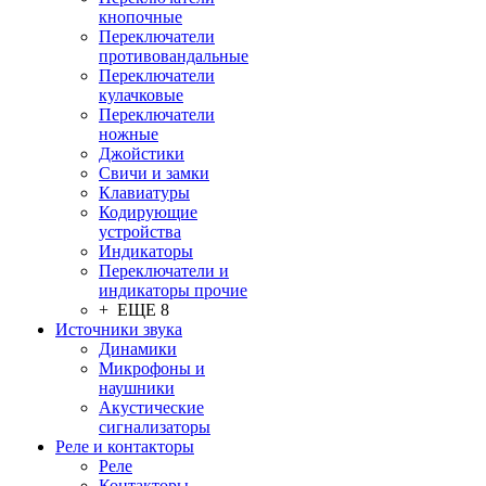
кнопочные
Переключатели
противовандальные
Переключатели
кулачковые
Переключатели
ножные
Джойстики
Свичи и замки
Клавиатуры
Кодирующие
устройства
Индикаторы
Переключатели и
индикаторы прочие
+ ЕЩЕ 8
Источники звука
Динамики
Микрофоны и
наушники
Акустические
сигнализаторы
Реле и контакторы
Реле
Контакторы