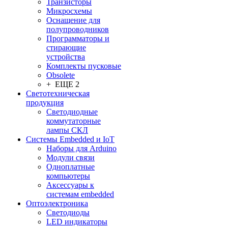
Транзисторы
Микросхемы
Оснащение для
полупроводников
Программаторы и
стирающие
устройства
Комплекты пусковые
Obsolete
+ ЕЩЕ 2
Светотехническая
продукция
Светодиодные
коммутаторные
лампы СКЛ
Системы Embedded и IoT
Наборы для Arduino
Модули связи
Одноплатные
компьютеры
Аксессуары к
системам embedded
Oптоэлектроника
Светодиоды
LED индикаторы