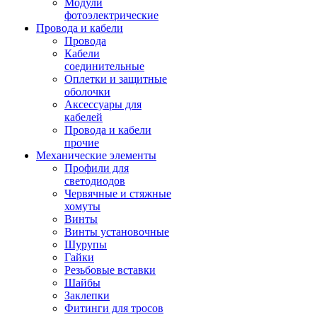
Модули
фотоэлектрические
Провода и кабели
Провода
Кабели
соединительные
Оплетки и защитные
оболочки
Аксессуары для
кабелей
Провода и кабели
прочие
Механические элементы
Профили для
светодиодов
Червячные и стяжные
хомуты
Винты
Винты установочные
Шурупы
Гайки
Резьбовые вставки
Шайбы
Заклепки
Фитинги для тросов