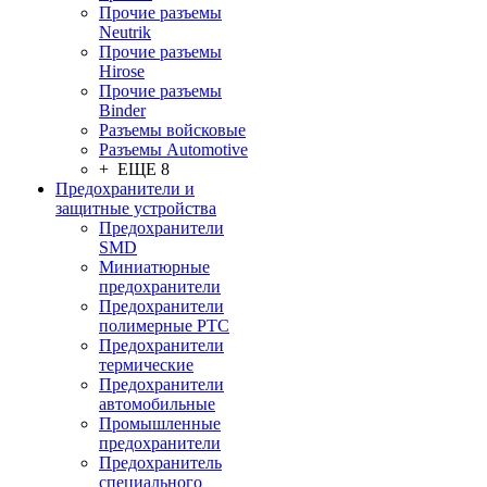
Прочие разъемы
Neutrik
Прочие разъемы
Hirose
Прочие разъемы
Binder
Разъемы войсковые
Разъeмы Automotive
+ ЕЩЕ 8
Предохранители и
защитные устройства
Предохранители
SMD
Миниатюрные
предохранители
Предохранители
полимерные PTC
Предохранители
термические
Предохранители
автомобильные
Промышленные
предохранители
Предохранитель
специального