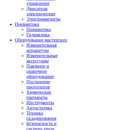
управление
Двигатели
электрические
Электромагниты
Пневматика
Пневматика
Гидравлика
Оборудование мастерских
Измерительная
аппаратура
Измерительные
аксессуары
Паяльное и
сварочное
оборудование
Построение
прототипов
Химические
препараты
Инструменты
Aнтистатика
Техника
складирования
Безопасность и
гигиена труда