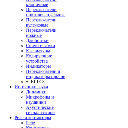
кнопочные
Переключатели
противовандальные
Переключатели
кулачковые
Переключатели
ножные
Джойстики
Свичи и замки
Клавиатуры
Кодирующие
устройства
Индикаторы
Переключатели и
индикаторы прочие
+ ЕЩЕ 8
Источники звука
Динамики
Микрофоны и
наушники
Акустические
сигнализаторы
Реле и контакторы
Реле
Контакторы