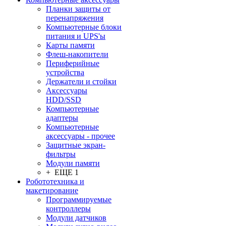
Планки защиты от
перенапряжения
Компьютерные блоки
питания и UPS'ы
Карты памяти
Флеш-накопители
Периферийные
устройства
Держатели и стойки
Аксессуары
HDD/SSD
Компьютерные
адаптеры
Компьютерные
аксессуары - прочее
Защитные экран-
фильтры
Модули памяти
+ ЕЩЕ 1
Робототехника и
макетирование
Программируемые
контроллеры
Модули датчиков