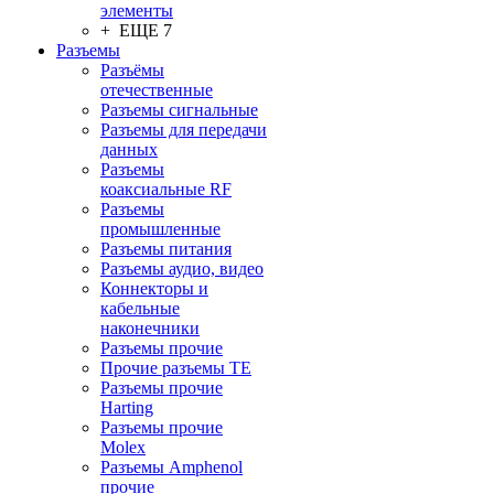
элементы
+ ЕЩЕ 7
Разъeмы
Разъёмы
отечественные
Разъeмы сигнальные
Разъeмы для передачи
данных
Разъeмы
коаксиальные RF
Разъeмы
промышленные
Разъeмы питания
Разъeмы аудио, видео
Коннекторы и
кабельные
наконечники
Разъeмы прочие
Прочие разъемы TE
Разъемы прочие
Harting
Разъемы прочие
Molex
Разъемы Amphenol
прочие