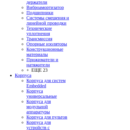
держатели
Виброамортизатор
Подшипники
Системы смещения и
линейной проводки
Технические
уплотнения
Трансмиссия
Опорные изоляторы
Конструкционные
материалы
Прижиматели и
натяжители
+ ЕЩЕ 23
Корпуса
Корпуса для систем
Embedded
Корпуса
универсальные
Корпуса для
модульной
аппаратуры
Корпуса для пультов
Корпуса для
устройств с