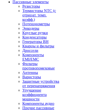
Пассивные элементы
Резисторы
Термисторы NTC (с
отрицат. темп.
коэфф.)
Потенциометры
Энкодеры
Круглые ручки
Конденсаторы
Генераторы ВН
Кварцы и фильтры
Дроссели
Компоненты
EMI/EMC
Фильтры
противопомеховые
Антенны
Варисторы
Защитные устройства
от перенапряжения
Улучшение
коэффициента
мощности
Компоненты аудио
Прочие пассивные