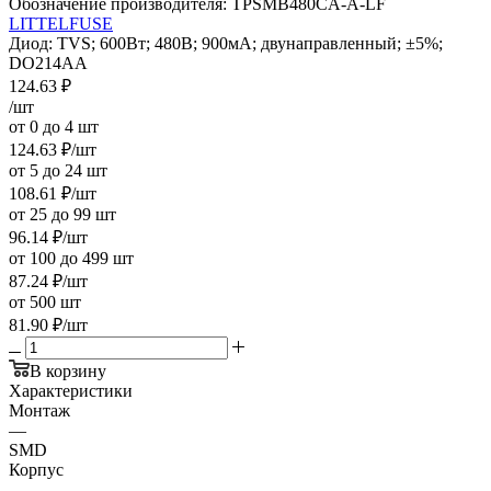
Обозначение производителя:
TPSMB480CA-A-LF
LITTELFUSE
Диод: TVS; 600Вт; 480В; 900мА; двунаправленный; ±5%;
DO214AA
124.63
₽
/шт
от 0 до 4 шт
124.63
₽
/шт
от 5 до 24 шт
108.61
₽
/шт
от 25 до 99 шт
96.14
₽
/шт
от 100 до 499 шт
87.24
₽
/шт
от 500 шт
81.90
₽
/шт
В корзину
Характеристики
Монтаж
—
SMD
Корпус
—