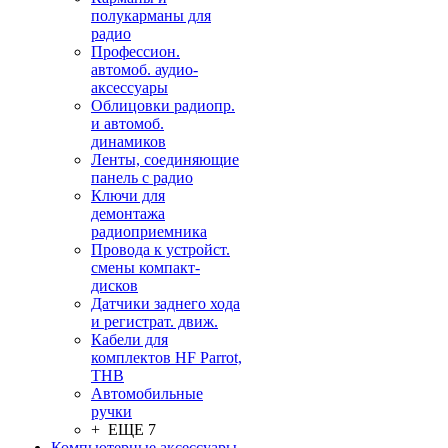
полукарманы для
радио
Профессион.
автомоб. аудио-
аксессуары
Облицовки радиопр.
и автомоб.
динамиков
Ленты, соединяющие
панель с радио
Ключи для
демонтажа
радиоприемника
Провода к устройст.
смены компакт-
дисков
Датчики заднего хода
и регистрат. движ.
Кабели для
комплектов HF Parrot,
THB
Автомобильные
ручки
+ ЕЩЕ 7
Компьютерные аксессуары