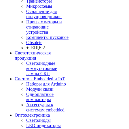
Транзисторы
Микросхемы
Оснащение для
полупроводников
Программаторы и
стирающие
устройства
Комплекты пусковые
Obsolete
+ ЕЩЕ 2
Светотехническая
продукция
Светодиодные
коммутаторные
лампы СКЛ
Системы Embedded и IoT
Наборы для Arduino
Модули связи
Одноплатные
компьютеры
Аксессуары к
системам embedded
Oптоэлектроника
Светодиоды
LED индикаторы