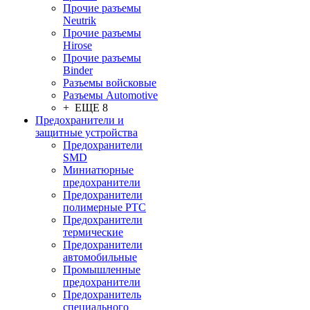
Прочие разъемы
Neutrik
Прочие разъемы
Hirose
Прочие разъемы
Binder
Разъемы войсковые
Разъeмы Automotive
+ ЕЩЕ 8
Предохранители и
защитные устройства
Предохранители
SMD
Миниатюрные
предохранители
Предохранители
полимерные PTC
Предохранители
термические
Предохранители
автомобильные
Промышленные
предохранители
Предохранитель
специального