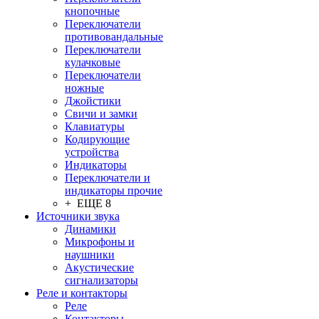
кнопочные
Переключатели
противовандальные
Переключатели
кулачковые
Переключатели
ножные
Джойстики
Свичи и замки
Клавиатуры
Кодирующие
устройства
Индикаторы
Переключатели и
индикаторы прочие
+ ЕЩЕ 8
Источники звука
Динамики
Микрофоны и
наушники
Акустические
сигнализаторы
Реле и контакторы
Реле
Контакторы