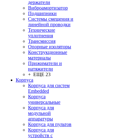
держатели
Виброамортизатор
Подшипники
Системы смещения и
линейной проводки
Технические
уплотнения
Трансмиссия
Опорные изоляторы
Конструкционные
материалы
Прижиматели и
натяжители
+ ЕЩЕ 23
Корпуса
Корпуса для систем
Embedded
Корпуса
универсальные
Корпуса для
модульной
аппаратуры
Корпуса для пультов
Корпуса для
устройств с