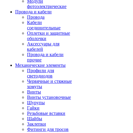
Модули
фотоэлектрические
Провода и кабели
Провода
Кабели
соединительные
Оплетки и защитные
оболочки
Аксессуары для
кабелей
Провода и кабели
прочие
Механические элементы
Профили для
светодиодов
Червячные и стяжные
хомуты
Винты
Винты установочные
Шурупы
Гайки
Резьбовые вставки
Шайбы
Заклепки
Фитинги для тросов