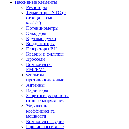
Пассивные элементы
Резисторы
Термисторы NTC (с
отрицат. темп.
коэфф.)
Потенциометры
Энкодеры
Круглые ручки
Конденсаторы
Генераторы ВН
Кварцы и фильтры
Дроссели
Компоненты
EMI/EMC
Фильтры
противопомеховые
Антенны
Варисторы
Защитные устройства
от перенапряжения
Улучшение
коэффициента
мощности
Компоненты аудио
Прочие пассивные