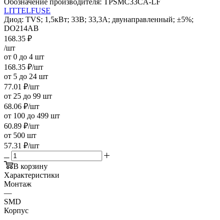
Обозначение производителя:
TPSMC33CA-LF
LITTELFUSE
Диод: TVS; 1,5кВт; 33В; 33,3А; двунаправленный; ±5%;
DO214AB
168.35
₽
/шт
от 0 до 4 шт
168.35
₽
/шт
от 5 до 24 шт
77.01
₽
/шт
от 25 до 99 шт
68.06
₽
/шт
от 100 до 499 шт
60.89
₽
/шт
от 500 шт
57.31
₽
/шт
В корзину
Характеристики
Монтаж
—
SMD
Корпус
—