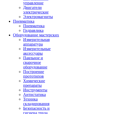
управление
Двигатели
электрические
Электромагниты
Пневматика
Пневматика
Гидравлика
Оборудование мастерских
Измерительная
аппаратура
Измерительные
аксессуары
Паяльное и
сварочное
оборудование
Построение
прототипов
Химические
препараты
Инструменты
Aнтистатика
Техника
складирования
Безопасность и
гигиена труда