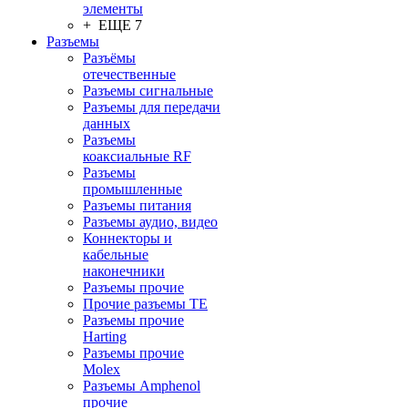
элементы
+ ЕЩЕ 7
Разъeмы
Разъёмы
отечественные
Разъeмы сигнальные
Разъeмы для передачи
данных
Разъeмы
коаксиальные RF
Разъeмы
промышленные
Разъeмы питания
Разъeмы аудио, видео
Коннекторы и
кабельные
наконечники
Разъeмы прочие
Прочие разъемы TE
Разъемы прочие
Harting
Разъемы прочие
Molex
Разъемы Amphenol
прочие