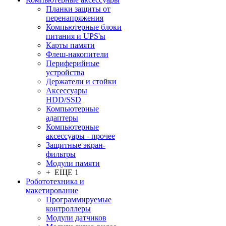
Планки защиты от
перенапряжения
Компьютерные блоки
питания и UPS'ы
Карты памяти
Флеш-накопители
Периферийные
устройства
Держатели и стойки
Аксессуары
HDD/SSD
Компьютерные
адаптеры
Компьютерные
аксессуары - прочее
Защитные экран-
фильтры
Модули памяти
+ ЕЩЕ 1
Робототехника и
макетирование
Программируемые
контроллеры
Модули датчиков