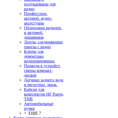
полукарманы для
радио
Профессион.
автомоб. аудио-
аксессуары
Облицовки радиопр.
и автомоб.
динамиков
Ленты, соединяющие
панель с радио
Ключи для
демонтажа
радиоприемника
Провода к устройст.
смены компакт-
дисков
Датчики заднего хода
и регистрат. движ.
Кабели для
комплектов HF Parrot,
THB
Автомобильные
ручки
+ ЕЩЕ 7
Компьютерные аксессуары