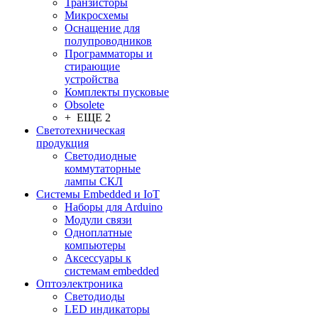
Транзисторы
Микросхемы
Оснащение для
полупроводников
Программаторы и
стирающие
устройства
Комплекты пусковые
Obsolete
+ ЕЩЕ 2
Светотехническая
продукция
Светодиодные
коммутаторные
лампы СКЛ
Системы Embedded и IoT
Наборы для Arduino
Модули связи
Одноплатные
компьютеры
Аксессуары к
системам embedded
Oптоэлектроника
Светодиоды
LED индикаторы