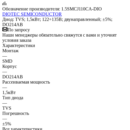
Обозначение производителя:
1.5SMCJ110CA-DIO
DIOTEC SEMICONDUCTOR
Диод: TVS; 1,5кВт; 122÷135В; двунаправленный; ±5%;
DO214AB
По запросу
Наши менеджеры обязательно свяжутся с вами и уточнят
условия заказа
Характеристики
Монтаж
—
SMD
Корпус
—
DO214AB
Рассеиваемая мощность
—
1,5кВт
Тип диода
—
TVS
Погрешность
—
±5%
Все характеристики