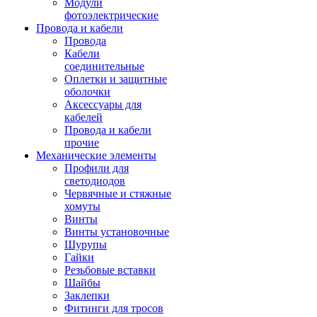
Модули
фотоэлектрические
Провода и кабели
Провода
Кабели
соединительные
Оплетки и защитные
оболочки
Аксессуары для
кабелей
Провода и кабели
прочие
Механические элементы
Профили для
светодиодов
Червячные и стяжные
хомуты
Винты
Винты установочные
Шурупы
Гайки
Резьбовые вставки
Шайбы
Заклепки
Фитинги для тросов