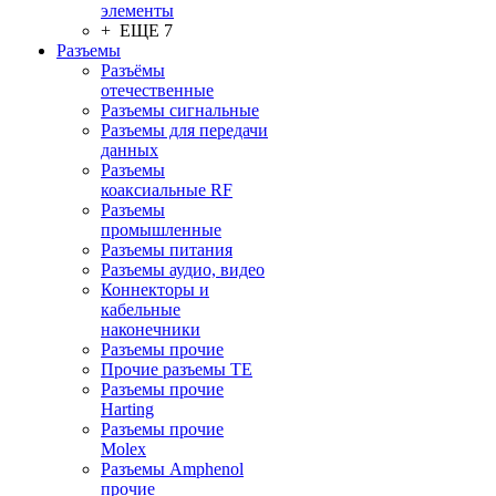
элементы
+ ЕЩЕ 7
Разъeмы
Разъёмы
отечественные
Разъeмы сигнальные
Разъeмы для передачи
данных
Разъeмы
коаксиальные RF
Разъeмы
промышленные
Разъeмы питания
Разъeмы аудио, видео
Коннекторы и
кабельные
наконечники
Разъeмы прочие
Прочие разъемы TE
Разъемы прочие
Harting
Разъемы прочие
Molex
Разъемы Amphenol
прочие