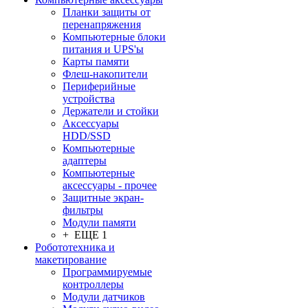
Планки защиты от
перенапряжения
Компьютерные блоки
питания и UPS'ы
Карты памяти
Флеш-накопители
Периферийные
устройства
Держатели и стойки
Аксессуары
HDD/SSD
Компьютерные
адаптеры
Компьютерные
аксессуары - прочее
Защитные экран-
фильтры
Модули памяти
+ ЕЩЕ 1
Робототехника и
макетирование
Программируемые
контроллеры
Модули датчиков