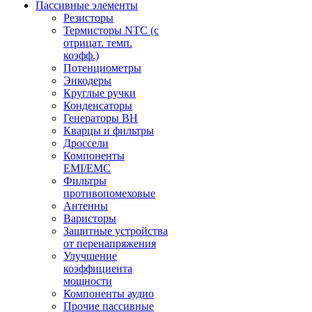
Пассивные элементы
Резисторы
Термисторы NTC (с
отрицат. темп.
коэфф.)
Потенциометры
Энкодеры
Круглые ручки
Конденсаторы
Генераторы ВН
Кварцы и фильтры
Дроссели
Компоненты
EMI/EMC
Фильтры
противопомеховые
Антенны
Варисторы
Защитные устройства
от перенапряжения
Улучшение
коэффициента
мощности
Компоненты аудио
Прочие пассивные