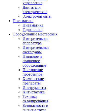
управление
Двигатели
электрические
Электромагниты
Пневматика
Пневматика
Гидравлика
Оборудование мастерских
Измерительная
аппаратура
Измерительные
аксессуары
Паяльное и
сварочное
оборудование
Построение
прототипов
Химические
препараты
Инструменты
Aнтистатика
Техника
складирования
Безопасность и
гигиена труда