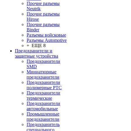
Прочие разъемы
Neutrik
Прочие разъемы
Hirose
Прочие разъемы
Binder
Разъемы войсковые
Разъeмы Automotive
+ ЕЩЕ 8
Предохранители и
защитные устройства
Предохранители
SMD
Миниатюрные
предохранители
Предохранители
полимерные PTC
Предохранители
термические
Предохранители
автомобильные
Промышленные
предохранители
Предохранитель
специального