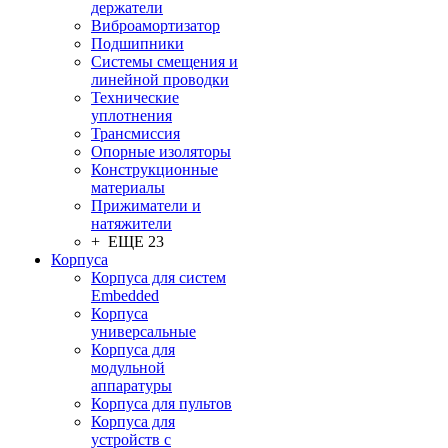
держатели
Виброамортизатор
Подшипники
Системы смещения и
линейной проводки
Технические
уплотнения
Трансмиссия
Опорные изоляторы
Конструкционные
материалы
Прижиматели и
натяжители
+ ЕЩЕ 23
Корпуса
Корпуса для систем
Embedded
Корпуса
универсальные
Корпуса для
модульной
аппаратуры
Корпуса для пультов
Корпуса для
устройств с