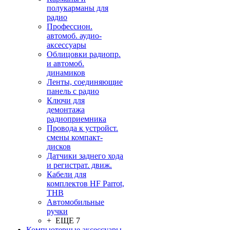
полукарманы для
радио
Профессион.
автомоб. аудио-
аксессуары
Облицовки радиопр.
и автомоб.
динамиков
Ленты, соединяющие
панель с радио
Ключи для
демонтажа
радиоприемника
Провода к устройст.
смены компакт-
дисков
Датчики заднего хода
и регистрат. движ.
Кабели для
комплектов HF Parrot,
THB
Автомобильные
ручки
+ ЕЩЕ 7
Компьютерные аксессуары