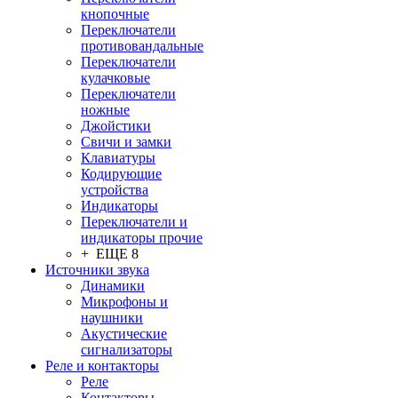
кнопочные
Переключатели
противовандальные
Переключатели
кулачковые
Переключатели
ножные
Джойстики
Свичи и замки
Клавиатуры
Кодирующие
устройства
Индикаторы
Переключатели и
индикаторы прочие
+ ЕЩЕ 8
Источники звука
Динамики
Микрофоны и
наушники
Акустические
сигнализаторы
Реле и контакторы
Реле
Контакторы