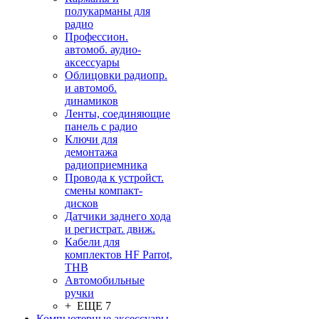
полукарманы для
радио
Профессион.
автомоб. аудио-
аксессуары
Облицовки радиопр.
и автомоб.
динамиков
Ленты, соединяющие
панель с радио
Ключи для
демонтажа
радиоприемника
Провода к устройст.
смены компакт-
дисков
Датчики заднего хода
и регистрат. движ.
Кабели для
комплектов HF Parrot,
THB
Автомобильные
ручки
+ ЕЩЕ 7
Компьютерные аксессуары