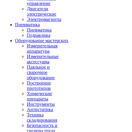
управление
Двигатели
электрические
Электромагниты
Пневматика
Пневматика
Гидравлика
Оборудование мастерских
Измерительная
аппаратура
Измерительные
аксессуары
Паяльное и
сварочное
оборудование
Построение
прототипов
Химические
препараты
Инструменты
Aнтистатика
Техника
складирования
Безопасность и
гигиена труда