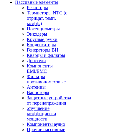
Пассивные элементы
Резисторы
Термисторы NTC (с
отрицат. темп.
коэфф.)
Потенциометры
Энкодеры
Круглые ручки
Конденсаторы
Генераторы ВН
Кварцы и фильтры
Дроссели
Компоненты
EMI/EMC
Фильтры
противопомеховые
Антенны
Варисторы
Защитные устройства
от перенапряжения
Улучшение
коэффициента
мощности
Компоненты аудио
Прочие пассивные