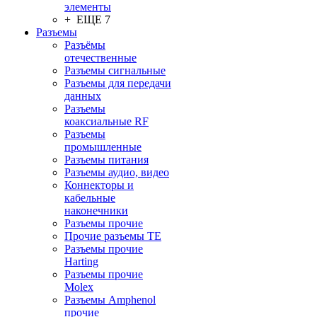
элементы
+ ЕЩЕ 7
Разъeмы
Разъёмы
отечественные
Разъeмы сигнальные
Разъeмы для передачи
данных
Разъeмы
коаксиальные RF
Разъeмы
промышленные
Разъeмы питания
Разъeмы аудио, видео
Коннекторы и
кабельные
наконечники
Разъeмы прочие
Прочие разъемы TE
Разъемы прочие
Harting
Разъемы прочие
Molex
Разъемы Amphenol
прочие