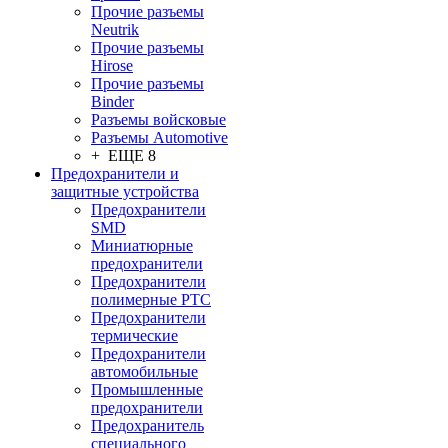
Прочие разъемы
Neutrik
Прочие разъемы
Hirose
Прочие разъемы
Binder
Разъемы войсковые
Разъeмы Automotive
+ ЕЩЕ 8
Предохранители и
защитные устройства
Предохранители
SMD
Миниатюрные
предохранители
Предохранители
полимерные PTC
Предохранители
термические
Предохранители
автомобильные
Промышленные
предохранители
Предохранитель
специального