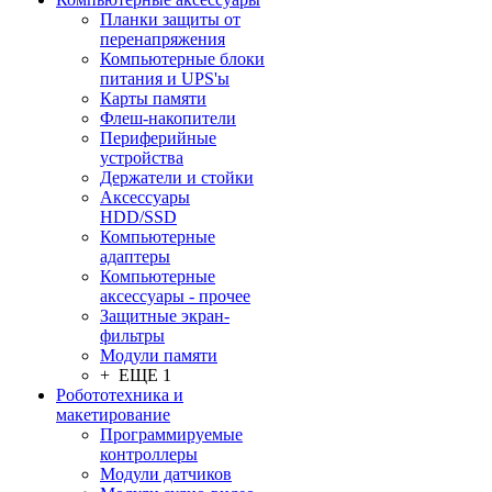
Планки защиты от
перенапряжения
Компьютерные блоки
питания и UPS'ы
Карты памяти
Флеш-накопители
Периферийные
устройства
Держатели и стойки
Аксессуары
HDD/SSD
Компьютерные
адаптеры
Компьютерные
аксессуары - прочее
Защитные экран-
фильтры
Модули памяти
+ ЕЩЕ 1
Робототехника и
макетирование
Программируемые
контроллеры
Модули датчиков