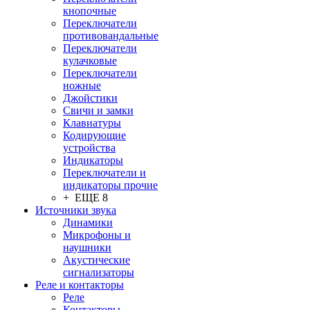
кнопочные
Переключатели
противовандальные
Переключатели
кулачковые
Переключатели
ножные
Джойстики
Свичи и замки
Клавиатуры
Кодирующие
устройства
Индикаторы
Переключатели и
индикаторы прочие
+ ЕЩЕ 8
Источники звука
Динамики
Микрофоны и
наушники
Акустические
сигнализаторы
Реле и контакторы
Реле
Контакторы