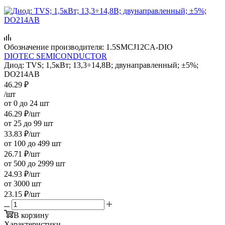
Обозначение производителя:
1.5SMCJ12CA-DIO
DIOTEC SEMICONDUCTOR
Диод: TVS; 1,5кВт; 13,3÷14,8В; двунаправленный; ±5%;
DO214AB
46.29
₽
/шт
от 0 до 24 шт
46.29
₽
/шт
от 25 до 99 шт
33.83
₽
/шт
от 100 до 499 шт
26.71
₽
/шт
от 500 до 2999 шт
24.93
₽
/шт
от 3000 шт
23.15
₽
/шт
В корзину
Характеристики