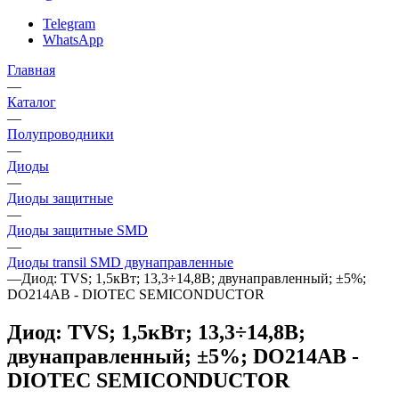
Telegram
WhatsApp
Главная
—
Каталог
—
Полупроводники
—
Диоды
—
Диоды защитные
—
Диоды защитные SMD
—
Диоды transil SMD двунаправленные
—
Диод: TVS; 1,5кВт; 13,3÷14,8В; двунаправленный; ±5%;
DO214AB - DIOTEC SEMICONDUCTOR
Диод: TVS; 1,5кВт; 13,3÷14,8В;
двунаправленный; ±5%; DO214AB -
DIOTEC SEMICONDUCTOR