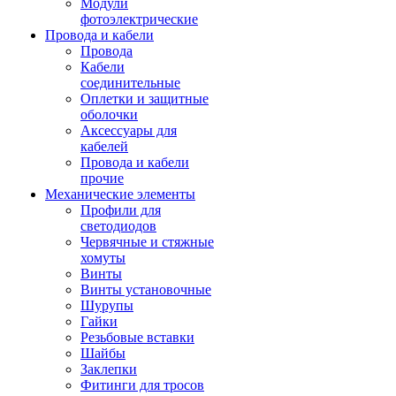
Модули
фотоэлектрические
Провода и кабели
Провода
Кабели
соединительные
Оплетки и защитные
оболочки
Аксессуары для
кабелей
Провода и кабели
прочие
Механические элементы
Профили для
светодиодов
Червячные и стяжные
хомуты
Винты
Винты установочные
Шурупы
Гайки
Резьбовые вставки
Шайбы
Заклепки
Фитинги для тросов