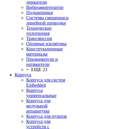
держатели
Виброамортизатор
Подшипники
Системы смещения и
линейной проводки
Технические
уплотнения
Трансмиссия
Опорные изоляторы
Конструкционные
материалы
Прижиматели и
натяжители
+ ЕЩЕ 23
Корпуса
Корпуса для систем
Embedded
Корпуса
универсальные
Корпуса для
модульной
аппаратуры
Корпуса для пультов
Корпуса для
устройств с