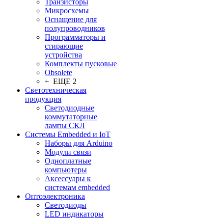
Транзисторы
Микросхемы
Оснащение для
полупроводников
Программаторы и
стирающие
устройства
Комплекты пусковые
Obsolete
+ ЕЩЕ 2
Светотехническая
продукция
Светодиодные
коммутаторные
лампы СКЛ
Системы Embedded и IoT
Наборы для Arduino
Модули связи
Одноплатные
компьютеры
Аксессуары к
системам embedded
Oптоэлектроника
Светодиоды
LED индикаторы