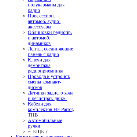
полукарманы для
радио
Профессион.
автомоб. аудио-
аксессуары
Облицовки радиопр.
и автомоб.
динамиков
Ленты, соединяющие
панель с радио
Ключи для
демонтажа
радиоприемника
Провода к устройст.
смены компакт-
дисков
Датчики заднего хода
и регистрат. движ.
Кабели для
комплектов HF Parrot,
THB
Автомобильные
ручки
+ ЕЩЕ 7
Компьютерные аксессуары