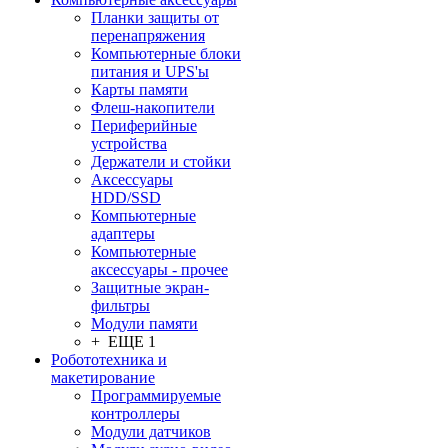
Планки защиты от
перенапряжения
Компьютерные блоки
питания и UPS'ы
Карты памяти
Флеш-накопители
Периферийные
устройства
Держатели и стойки
Аксессуары
HDD/SSD
Компьютерные
адаптеры
Компьютерные
аксессуары - прочее
Защитные экран-
фильтры
Модули памяти
+ ЕЩЕ 1
Робототехника и
макетирование
Программируемые
контроллеры
Модули датчиков