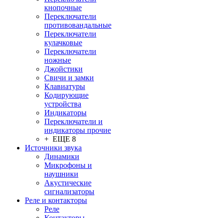
кнопочные
Переключатели
противовандальные
Переключатели
кулачковые
Переключатели
ножные
Джойстики
Свичи и замки
Клавиатуры
Кодирующие
устройства
Индикаторы
Переключатели и
индикаторы прочие
+ ЕЩЕ 8
Источники звука
Динамики
Микрофоны и
наушники
Акустические
сигнализаторы
Реле и контакторы
Реле
Контакторы