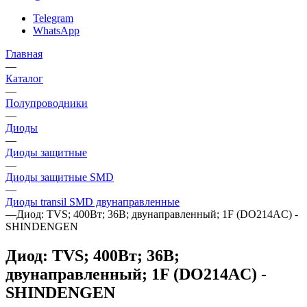
Telegram
WhatsApp
Главная
—
Каталог
—
Полупроводники
—
Диоды
—
Диоды защитные
—
Диоды защитные SMD
—
Диоды transil SMD двунаправленные
—
Диод: TVS; 400Вт; 36В; двунаправленный; 1F (DO214AC) -
SHINDENGEN
Диод: TVS; 400Вт; 36В;
двунаправленный; 1F (DO214AC) -
SHINDENGEN