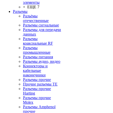
элементы
+ ЕЩЕ 7
Разъeмы
Разъёмы
отечественные
Разъeмы сигнальные
Разъeмы для передачи
данных
Разъeмы
коаксиальные RF
Разъeмы
промышленные
Разъeмы питания
Разъeмы аудио, видео
Коннекторы и
кабельные
наконечники
Разъeмы прочие
Прочие разъемы TE
Разъемы прочие
Harting
Разъемы прочие
Molex
Разъемы Amphenol
прочие