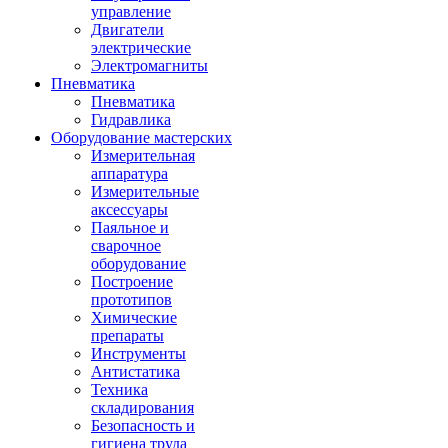
управление
Двигатели
электрические
Электромагниты
Пневматика
Пневматика
Гидравлика
Оборудование мастерских
Измерительная
аппаратура
Измерительные
аксессуары
Паяльное и
сварочное
оборудование
Построение
прототипов
Химические
препараты
Инструменты
Aнтистатика
Техника
складирования
Безопасность и
гигиена труда