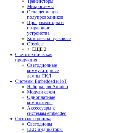
Транзисторы
Микросхемы
Оснащение для
полупроводников
Программаторы и
стирающие
устройства
Комплекты пусковые
Obsolete
+ ЕЩЕ 2
Светотехническая
продукция
Светодиодные
коммутаторные
лампы СКЛ
Системы Embedded и IoT
Наборы для Arduino
Модули связи
Одноплатные
компьютеры
Аксессуары к
системам embedded
Oптоэлектроника
Светодиоды
LED индикаторы