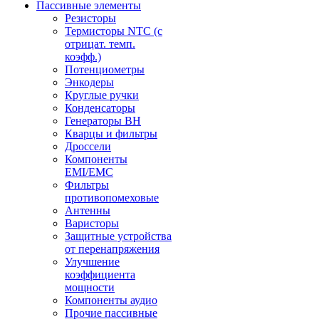
Пассивные элементы
Резисторы
Термисторы NTC (с
отрицат. темп.
коэфф.)
Потенциометры
Энкодеры
Круглые ручки
Конденсаторы
Генераторы ВН
Кварцы и фильтры
Дроссели
Компоненты
EMI/EMC
Фильтры
противопомеховые
Антенны
Варисторы
Защитные устройства
от перенапряжения
Улучшение
коэффициента
мощности
Компоненты аудио
Прочие пассивные