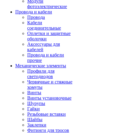
Модули
фотоэлектрические
Провода и кабели
Провода
Кабели
соединительные
Оплетки и защитные
оболочки
Аксессуары для
кабелей
Провода и кабели
прочие
Механические элементы
Профили для
светодиодов
Червячные и стяжные
хомуты
Винты
Винты установочные
Шурупы
Гайки
Резьбовые вставки
Шайбы
Заклепки
Фитинги для тросов