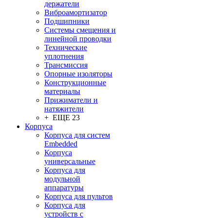
держатели
Виброамортизатор
Подшипники
Системы смещения и
линейной проводки
Технические
уплотнения
Трансмиссия
Опорные изоляторы
Конструкционные
материалы
Прижиматели и
натяжители
+ ЕЩЕ 23
Корпуса
Корпуса для систем
Embedded
Корпуса
универсальные
Корпуса для
модульной
аппаратуры
Корпуса для пультов
Корпуса для
устройств с