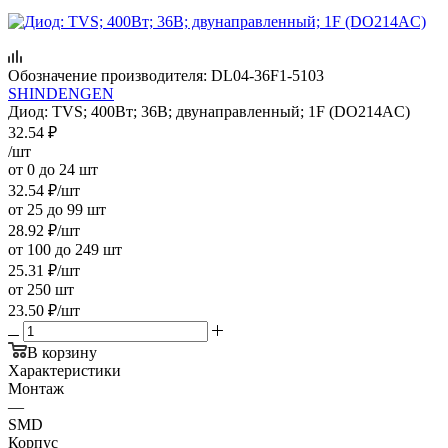
Обозначение производителя:
DL04-36F1-5103
SHINDENGEN
Диод: TVS; 400Вт; 36В; двунаправленный; 1F (DO214AC)
32.54
₽
/шт
от 0 до 24 шт
32.54
₽
/шт
от 25 до 99 шт
28.92
₽
/шт
от 100 до 249 шт
25.31
₽
/шт
от 250 шт
23.50
₽
/шт
В корзину
Характеристики
Монтаж
—
SMD
Корпус