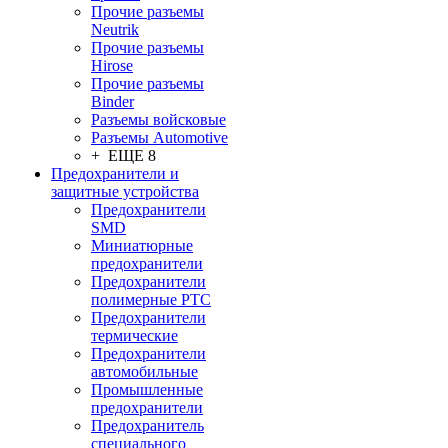
Прочие разъемы
Neutrik
Прочие разъемы
Hirose
Прочие разъемы
Binder
Разъемы войсковые
Разъeмы Automotive
+ ЕЩЕ 8
Предохранители и
защитные устройства
Предохранители
SMD
Миниатюрные
предохранители
Предохранители
полимерные PTC
Предохранители
термические
Предохранители
автомобильные
Промышленные
предохранители
Предохранитель
специального