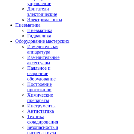
управление
Двигатели
электрические
Электромагниты
Пневматика
Пневматика
Гидравлика
Оборудование мастерских
Измерительная
аппаратура
Измерительные
аксессуары
Паяльное и
сварочное
оборудование
Построение
прототипов
Химические
препараты
Инструменты
Aнтистатика
Техника
складирования
Безопасность и
гигиена труда