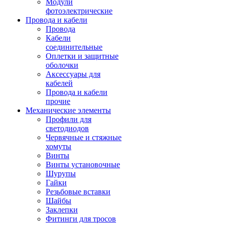
Модули
фотоэлектрические
Провода и кабели
Провода
Кабели
соединительные
Оплетки и защитные
оболочки
Аксессуары для
кабелей
Провода и кабели
прочие
Механические элементы
Профили для
светодиодов
Червячные и стяжные
хомуты
Винты
Винты установочные
Шурупы
Гайки
Резьбовые вставки
Шайбы
Заклепки
Фитинги для тросов