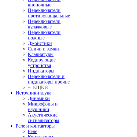
кнопочные
Переключатели
противовандальные
Переключатели
кулачковые
Переключатели
ножные
Джойстики
Свичи и замки
Клавиатуры
Кодирующие
устройства
Индикаторы
Переключатели и
индикаторы прочие
+ ЕЩЕ 8
Источники звука
Динамики
Микрофоны и
наушники
Акустические
сигнализаторы
Реле и контакторы
Реле
Контакторы