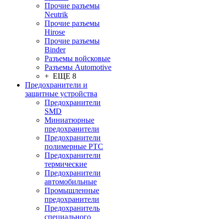
Прочие разъемы
Neutrik
Прочие разъемы
Hirose
Прочие разъемы
Binder
Разъемы войсковые
Разъeмы Automotive
+ ЕЩЕ 8
Предохранители и
защитные устройства
Предохранители
SMD
Миниатюрные
предохранители
Предохранители
полимерные PTC
Предохранители
термические
Предохранители
автомобильные
Промышленные
предохранители
Предохранитель
специального