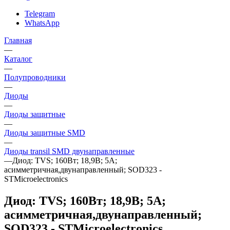
Telegram
WhatsApp
Главная
—
Каталог
—
Полупроводники
—
Диоды
—
Диоды защитные
—
Диоды защитные SMD
—
Диоды transil SMD двунаправленные
—
Диод: TVS; 160Вт; 18,9В; 5А;
асимметричная,двунаправленный; SOD323 -
STMicroelectronics
Диод: TVS; 160Вт; 18,9В; 5А;
асимметричная,двунаправленный;
SOD323 - STMicroelectronics