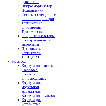
держатели
Виброамортизатор
Подшипники
Системы смещения и
линейной проводки
Технические
уплотнения
Трансмиссия
Опорные изоляторы
Конструкционные
материалы
Прижиматели и
натяжители
+ ЕЩЕ 23
Корпуса
Корпуса для систем
Embedded
Корпуса
универсальные
Корпуса для
модульной
аппаратуры
Корпуса для пультов
Корпуса для
устройств с