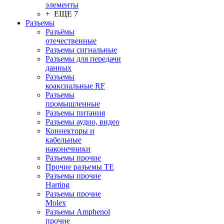
элементы
+ ЕЩЕ 7
Разъeмы
Разъёмы
отечественные
Разъeмы сигнальные
Разъeмы для передачи
данных
Разъeмы
коаксиальные RF
Разъeмы
промышленные
Разъeмы питания
Разъeмы аудио, видео
Коннекторы и
кабельные
наконечники
Разъeмы прочие
Прочие разъемы TE
Разъемы прочие
Harting
Разъемы прочие
Molex
Разъемы Amphenol
прочие