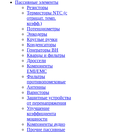
Пассивные элементы
Резисторы
Термисторы NTC (с
отрицат. темп.
коэфф.)
Потенциометры
Энкодеры
Круглые ручки
Конденсаторы
Генераторы ВН
Кварцы и фильтры
Дроссели
Компоненты
EMI/EMC
Фильтры
противопомеховые
Антенны
Варисторы
Защитные устройства
от перенапряжения
Улучшение
коэффициента
мощности
Компоненты аудио
Прочие пассивные