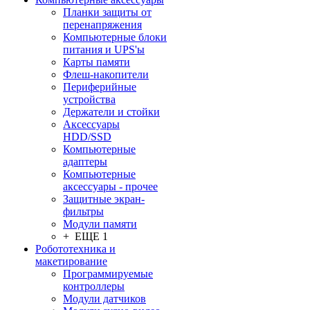
Планки защиты от
перенапряжения
Компьютерные блоки
питания и UPS'ы
Карты памяти
Флеш-накопители
Периферийные
устройства
Держатели и стойки
Аксессуары
HDD/SSD
Компьютерные
адаптеры
Компьютерные
аксессуары - прочее
Защитные экран-
фильтры
Модули памяти
+ ЕЩЕ 1
Робототехника и
макетирование
Программируемые
контроллеры
Модули датчиков