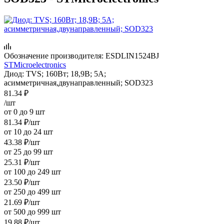
Обозначение производителя:
ESDLIN1524BJ
STMicroelectronics
Диод: TVS; 160Вт; 18,9В; 5А;
асимметричная,двунаправленный; SOD323
81.34
₽
/шт
от 0 до 9 шт
81.34
₽
/шт
от 10 до 24 шт
43.38
₽
/шт
от 25 до 99 шт
25.31
₽
/шт
от 100 до 249 шт
23.50
₽
/шт
от 250 до 499 шт
21.69
₽
/шт
от 500 до 999 шт
19.88
₽
/шт