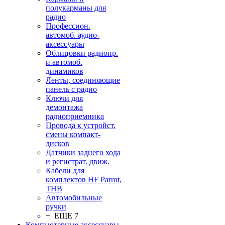
полукарманы для
радио
Профессион.
автомоб. аудио-
аксессуары
Облицовки радиопр.
и автомоб.
динамиков
Ленты, соединяющие
панель с радио
Ключи для
демонтажа
радиоприемника
Провода к устройст.
смены компакт-
дисков
Датчики заднего хода
и регистрат. движ.
Кабели для
комплектов HF Parrot,
THB
Автомобильные
ручки
+ ЕЩЕ 7
Компьютерные аксессуары