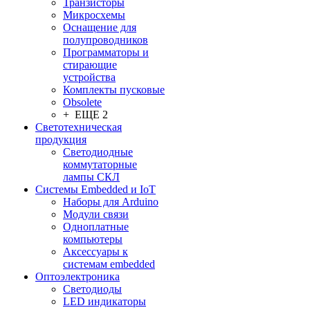
Транзисторы
Микросхемы
Оснащение для
полупроводников
Программаторы и
стирающие
устройства
Комплекты пусковые
Obsolete
+ ЕЩЕ 2
Светотехническая
продукция
Светодиодные
коммутаторные
лампы СКЛ
Системы Embedded и IoT
Наборы для Arduino
Модули связи
Одноплатные
компьютеры
Аксессуары к
системам embedded
Oптоэлектроника
Светодиоды
LED индикаторы