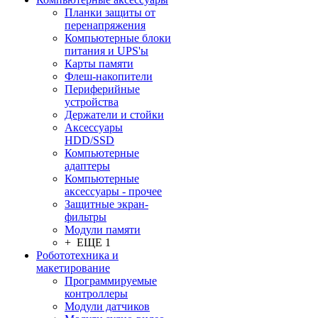
Планки защиты от
перенапряжения
Компьютерные блоки
питания и UPS'ы
Карты памяти
Флеш-накопители
Периферийные
устройства
Держатели и стойки
Аксессуары
HDD/SSD
Компьютерные
адаптеры
Компьютерные
аксессуары - прочее
Защитные экран-
фильтры
Модули памяти
+ ЕЩЕ 1
Робототехника и
макетирование
Программируемые
контроллеры
Модули датчиков