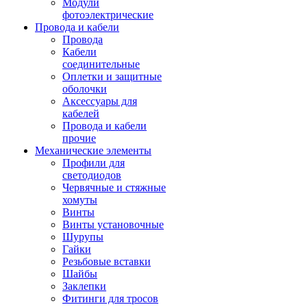
Модули
фотоэлектрические
Провода и кабели
Провода
Кабели
соединительные
Оплетки и защитные
оболочки
Аксессуары для
кабелей
Провода и кабели
прочие
Механические элементы
Профили для
светодиодов
Червячные и стяжные
хомуты
Винты
Винты установочные
Шурупы
Гайки
Резьбовые вставки
Шайбы
Заклепки
Фитинги для тросов