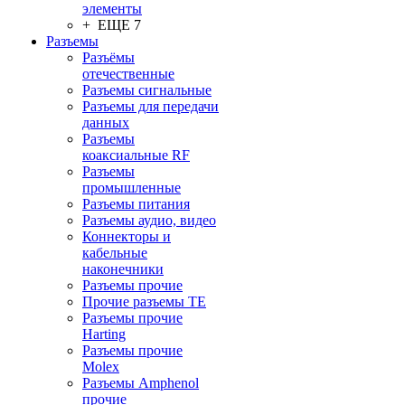
элементы
+ ЕЩЕ 7
Разъeмы
Разъёмы
отечественные
Разъeмы сигнальные
Разъeмы для передачи
данных
Разъeмы
коаксиальные RF
Разъeмы
промышленные
Разъeмы питания
Разъeмы аудио, видео
Коннекторы и
кабельные
наконечники
Разъeмы прочие
Прочие разъемы TE
Разъемы прочие
Harting
Разъемы прочие
Molex
Разъемы Amphenol
прочие