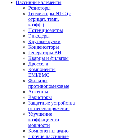
Пассивные элементы
Резисторы
Термисторы NTC (с
отрицат. темп.
коэфф.)
Потенциометры
Энкодеры
Круглые ручки
Конденсаторы
Генераторы ВН
Кварцы и фильтры
Дроссели
Компоненты
EMI/EMC
Фильтры
противопомеховые
Антенны
Варисторы
Защитные устройства
от перенапряжения
Улучшение
коэффициента
мощности
Компоненты аудио
Прочие пассивные