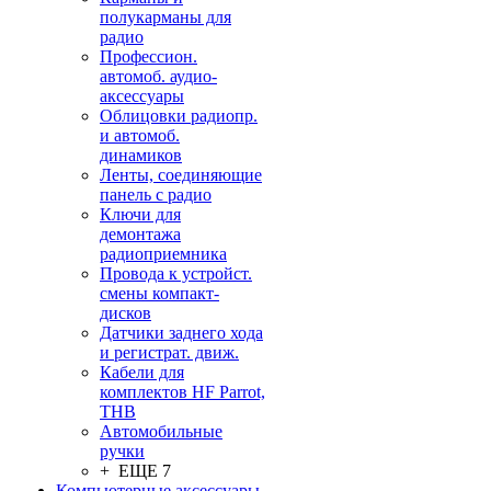
полукарманы для
радио
Профессион.
автомоб. аудио-
аксессуары
Облицовки радиопр.
и автомоб.
динамиков
Ленты, соединяющие
панель с радио
Ключи для
демонтажа
радиоприемника
Провода к устройст.
смены компакт-
дисков
Датчики заднего хода
и регистрат. движ.
Кабели для
комплектов HF Parrot,
THB
Автомобильные
ручки
+ ЕЩЕ 7
Компьютерные аксессуары