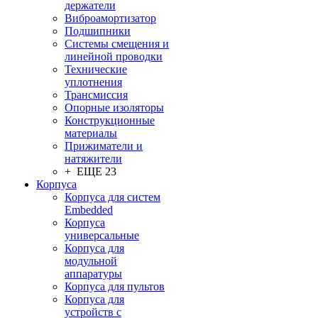
держатели
Виброамортизатор
Подшипники
Системы смещения и
линейной проводки
Технические
уплотнения
Трансмиссия
Опорные изоляторы
Конструкционные
материалы
Прижиматели и
натяжители
+ ЕЩЕ 23
Корпуса
Корпуса для систем
Embedded
Корпуса
универсальные
Корпуса для
модульной
аппаратуры
Корпуса для пультов
Корпуса для
устройств с