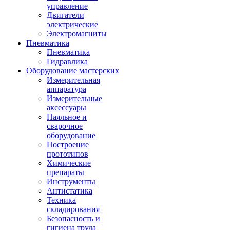
управление
Двигатели
электрические
Электромагниты
Пневматика
Пневматика
Гидравлика
Оборудование мастерских
Измерительная
аппаратура
Измерительные
аксессуары
Паяльное и
сварочное
оборудование
Построение
прототипов
Химические
препараты
Инструменты
Aнтистатика
Техника
складирования
Безопасность и
гигиена труда