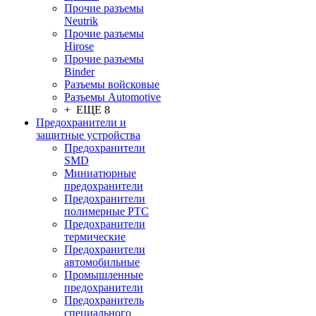
Прочие разъемы
Neutrik
Прочие разъемы
Hirose
Прочие разъемы
Binder
Разъемы войсковые
Разъeмы Automotive
+ ЕЩЕ 8
Предохранители и
защитные устройства
Предохранители
SMD
Миниатюрные
предохранители
Предохранители
полимерные PTC
Предохранители
термические
Предохранители
автомобильные
Промышленные
предохранители
Предохранитель
специального