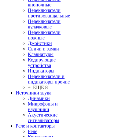
кнопочные
Переключатели
противовандальные
Переключатели
кулачковые
Переключатели
ножные
Джойстики
Свичи и замки
Клавиатуры
Кодирующие
устройства
Индикаторы
Переключатели и
индикаторы прочие
+ ЕЩЕ 8
Источники звука
Динамики
Микрофоны и
наушники
Акустические
сигнализаторы
Реле и контакторы
Реле
Контакторы