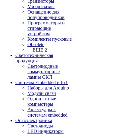
Транзисторы
Микросхемы
Оснащение для
полупроводников
Программаторы и
стирающие
устройства
Комплекты пусковые
Obsolete
+ ЕЩЕ 2
Светотехническая
продукция
Светодиодные
коммутаторные
лампы СКЛ
Системы Embedded и IoT
Наборы для Arduino
Модули связи
Одноплатные
компьютеры
Аксессуары к
системам embedded
Oптоэлектроника
Светодиоды
LED индикаторы