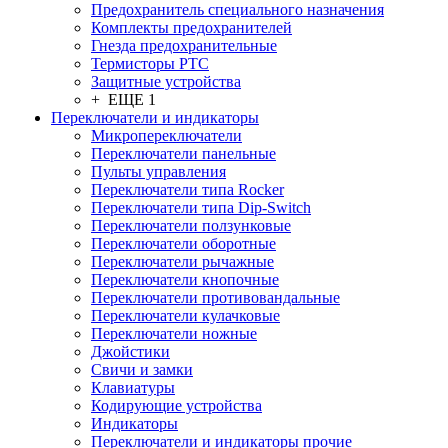
Предохранитель специального назначения
Комплекты предохранителей
Гнезда предохранительные
Термисторы PTC
Защитные устройства
+ ЕЩЕ 1
Переключатели и индикаторы
Микропереключатели
Переключатели панельные
Пульты управления
Переключатели типа Rocker
Переключатели типа Dip-Switch
Переключатели ползунковые
Переключатели оборотные
Переключатели рычажные
Переключатели кнопочные
Переключатели противовандальные
Переключатели кулачковые
Переключатели ножные
Джойстики
Свичи и замки
Клавиатуры
Кодирующие устройства
Индикаторы
Переключатели и индикаторы прочие