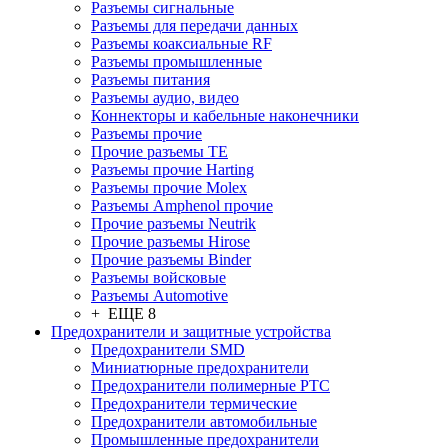
Разъeмы сигнальные
Разъeмы для передачи данных
Разъeмы коаксиальные RF
Разъeмы промышленные
Разъeмы питания
Разъeмы аудио, видео
Коннекторы и кабельные наконечники
Разъeмы прочие
Прочие разъемы TE
Разъемы прочие Harting
Разъемы прочие Molex
Разъемы Amphenol прочие
Прочие разъемы Neutrik
Прочие разъемы Hirose
Прочие разъемы Binder
Разъемы войсковые
Разъeмы Automotive
+ ЕЩЕ 8
Предохранители и защитные устройства
Предохранители SMD
Миниатюрные предохранители
Предохранители полимерные PTC
Предохранители термические
Предохранители автомобильные
Промышленные предохранители