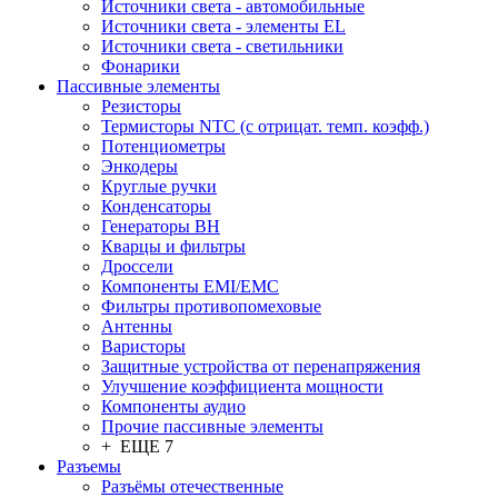
Источники света - автомобильные
Источники света - элементы EL
Источники света - светильники
Фонарики
Пассивные элементы
Резисторы
Термисторы NTC (с отрицат. темп. коэфф.)
Потенциометры
Энкодеры
Круглые ручки
Конденсаторы
Генераторы ВН
Кварцы и фильтры
Дроссели
Компоненты EMI/EMC
Фильтры противопомеховые
Антенны
Варисторы
Защитные устройства от перенапряжения
Улучшение коэффициента мощности
Компоненты аудио
Прочие пассивные элементы
+ ЕЩЕ 7
Разъeмы
Разъёмы отечественные