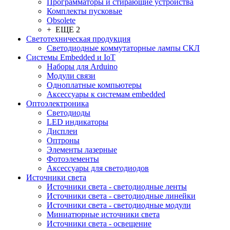
Программаторы и стирающие устройства
Комплекты пусковые
Obsolete
+ ЕЩЕ 2
Светотехническая продукция
Светодиодные коммутаторные лампы СКЛ
Системы Embedded и IoT
Наборы для Arduino
Модули связи
Одноплатные компьютеры
Аксессуары к системам embedded
Oптоэлектроника
Светодиоды
LED индикаторы
Дисплеи
Оптроны
Элементы лазерные
Фотоэлементы
Аксессуары для светодиодов
Источники света
Источники света - светодиодные ленты
Источники света - светодиодные линейки
Источники света - светодиодные модули
Миниатюрные источники света
Источники света - освещение