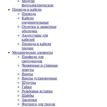
Модули
фотоэлектрические
Провода и кабели
Провода
Кабели
соединительные
Оплетки и защитные
оболочки
Аксессуары для
кабелей
Провода и кабели
прочие
Механические элементы
Профили для
светодиодов
Червячные и стяжные
хомуты
Винты
Винты установочные
Шурупы
Гайки
Резьбовые вставки
Шайбы
Заклепки
Фитинги для тросов