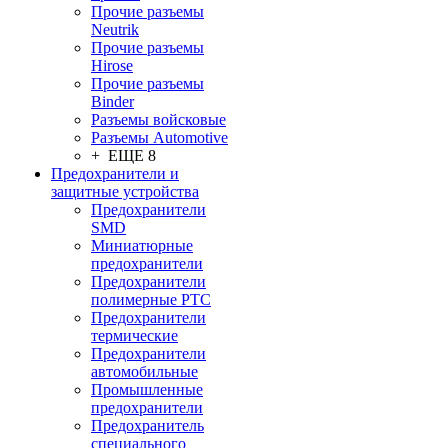
Прочие разъемы
Neutrik
Прочие разъемы
Hirose
Прочие разъемы
Binder
Разъемы войсковые
Разъeмы Automotive
+ ЕЩЕ 8
Предохранители и
защитные устройства
Предохранители
SMD
Миниатюрные
предохранители
Предохранители
полимерные PTC
Предохранители
термические
Предохранители
автомобильные
Промышленные
предохранители
Предохранитель
специального