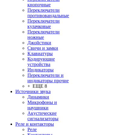
кнопочные
Переключатели
противовандальные
Переключатели
кулачковые
Переключатели
ножные
Джойстики
Свичи и замки
Клавиатуры
Кодирующие
устройства
Индикаторы
Переключатели и
индикаторы прочие
+ ЕЩЕ 8
Источники звука
Динамики
Микрофоны и
наушники
Акустические
сигнализаторы
Реле и контакторы
Реле
Контакторы