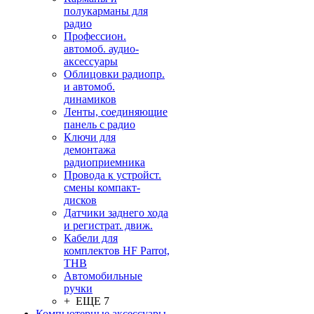
полукарманы для
радио
Профессион.
автомоб. аудио-
аксессуары
Облицовки радиопр.
и автомоб.
динамиков
Ленты, соединяющие
панель с радио
Ключи для
демонтажа
радиоприемника
Провода к устройст.
смены компакт-
дисков
Датчики заднего хода
и регистрат. движ.
Кабели для
комплектов HF Parrot,
THB
Автомобильные
ручки
+ ЕЩЕ 7
Компьютерные аксессуары