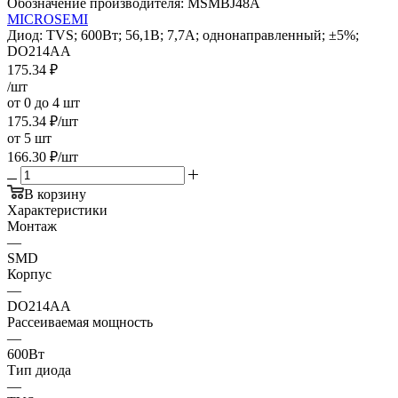
Обозначение производителя:
MSMBJ48A
MICROSEMI
Диод: TVS; 600Вт; 56,1В; 7,7А; однонаправленный; ±5%;
DO214AA
175.34
₽
/шт
от 0 до 4 шт
175.34
₽
/шт
от 5 шт
166.30
₽
/шт
В корзину
Характеристики
Монтаж
—
SMD
Корпус
—
DO214AA
Рассеиваемая мощность
—
600Вт
Тип диода
—