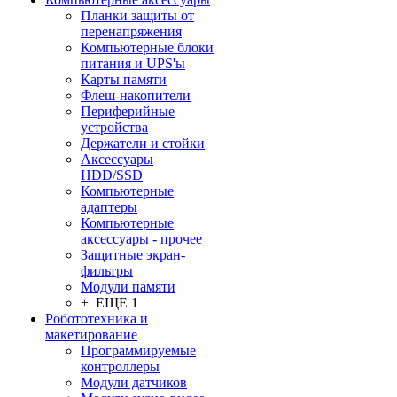
Планки защиты от
перенапряжения
Компьютерные блоки
питания и UPS'ы
Карты памяти
Флеш-накопители
Периферийные
устройства
Держатели и стойки
Аксессуары
HDD/SSD
Компьютерные
адаптеры
Компьютерные
аксессуары - прочее
Защитные экран-
фильтры
Модули памяти
+ ЕЩЕ 1
Робототехника и
макетирование
Программируемые
контроллеры
Модули датчиков