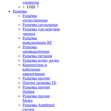
элементы
+ ЕЩЕ 7
Разъeмы
Разъёмы
отечественные
Разъeмы сигнальные
Разъeмы для передачи
данных
Разъeмы
коаксиальные RF
Разъeмы
промышленные
Разъeмы питания
Разъeмы аудио, видео
Коннекторы и
кабельные
наконечники
Разъeмы прочие
Прочие разъемы TE
Разъемы прочие
Harting
Разъемы прочие
Molex
Разъемы Amphenol
прочие