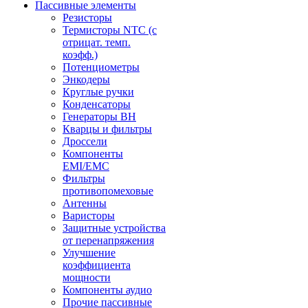
Пассивные элементы
Резисторы
Термисторы NTC (с
отрицат. темп.
коэфф.)
Потенциометры
Энкодеры
Круглые ручки
Конденсаторы
Генераторы ВН
Кварцы и фильтры
Дроссели
Компоненты
EMI/EMC
Фильтры
противопомеховые
Антенны
Варисторы
Защитные устройства
от перенапряжения
Улучшение
коэффициента
мощности
Компоненты аудио
Прочие пассивные