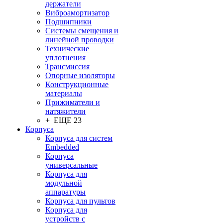
держатели
Виброамортизатор
Подшипники
Системы смещения и
линейной проводки
Технические
уплотнения
Трансмиссия
Опорные изоляторы
Конструкционные
материалы
Прижиматели и
натяжители
+ ЕЩЕ 23
Корпуса
Корпуса для систем
Embedded
Корпуса
универсальные
Корпуса для
модульной
аппаратуры
Корпуса для пультов
Корпуса для
устройств с