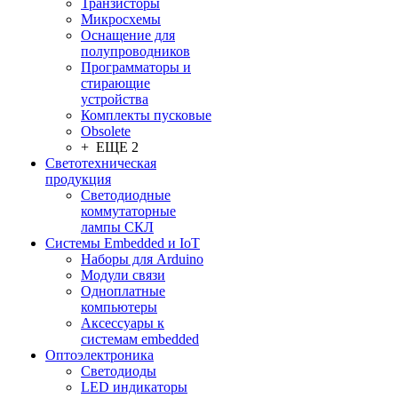
Транзисторы
Микросхемы
Оснащение для
полупроводников
Программаторы и
стирающие
устройства
Комплекты пусковые
Obsolete
+ ЕЩЕ 2
Светотехническая
продукция
Светодиодные
коммутаторные
лампы СКЛ
Системы Embedded и IoT
Наборы для Arduino
Модули связи
Одноплатные
компьютеры
Аксессуары к
системам embedded
Oптоэлектроника
Светодиоды
LED индикаторы