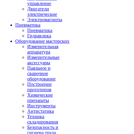
управление
Двигатели
электрические
Электромагниты
Пневматика
Пневматика
Гидравлика
Оборудование мастерских
Измерительная
аппаратура
Измерительные
аксессуары
Паяльное и
сварочное
оборудование
Построение
прототипов
Химические
препараты
Инструменты
Aнтистатика
Техника
складирования
Безопасность и
гигиена труда