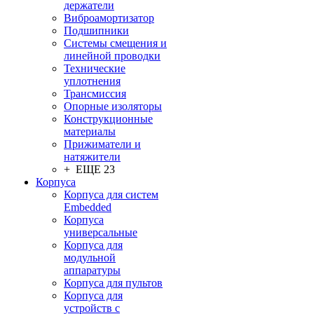
держатели
Виброамортизатор
Подшипники
Системы смещения и
линейной проводки
Технические
уплотнения
Трансмиссия
Опорные изоляторы
Конструкционные
материалы
Прижиматели и
натяжители
+ ЕЩЕ 23
Корпуса
Корпуса для систем
Embedded
Корпуса
универсальные
Корпуса для
модульной
аппаратуры
Корпуса для пультов
Корпуса для
устройств с