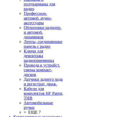
полукарманы для
радио
Профессион.
автомоб. аудио-
аксессуары
Облицовки радиопр.
и автомоб.
динамиков
Ленты, соединяющие
панель с радио
Ключи для
демонтажа
радиоприемника
Провода к устройст.
смены компакт-
дисков
Датчики заднего хода
и регистрат. движ.
Кабели для
комплектов HF Parrot,
THB
Автомобильные
ручки
+ ЕЩЕ 7
Компьютерные аксессуары