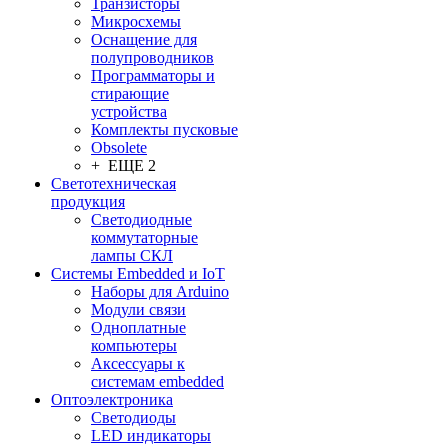
Транзисторы
Микросхемы
Оснащение для
полупроводников
Программаторы и
стирающие
устройства
Комплекты пусковые
Obsolete
+ ЕЩЕ 2
Светотехническая
продукция
Светодиодные
коммутаторные
лампы СКЛ
Системы Embedded и IoT
Наборы для Arduino
Модули связи
Одноплатные
компьютеры
Аксессуары к
системам embedded
Oптоэлектроника
Светодиоды
LED индикаторы