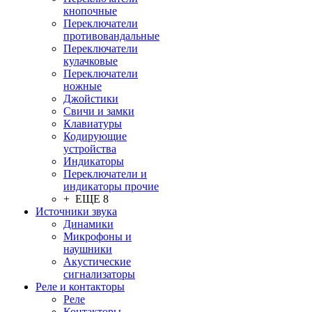
кнопочные
Переключатели
противовандальные
Переключатели
кулачковые
Переключатели
ножные
Джойстики
Свичи и замки
Клавиатуры
Кодирующие
устройства
Индикаторы
Переключатели и
индикаторы прочие
+ ЕЩЕ 8
Источники звука
Динамики
Микрофоны и
наушники
Акустические
сигнализаторы
Реле и контакторы
Реле
Контакторы