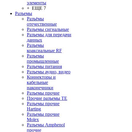
элементы
+ ЕЩЕ 7
Разъeмы
Разъёмы
отечественные
Разъeмы сигнальные
Разъeмы для передачи
данных
Разъeмы
коаксиальные RF
Разъeмы
промышленные
Разъeмы питания
Разъeмы аудио, видео
Коннекторы и
кабельные
наконечники
Разъeмы прочие
Прочие разъемы TE
Разъемы прочие
Harting
Разъемы прочие
Molex
Разъемы Amphenol
прочие