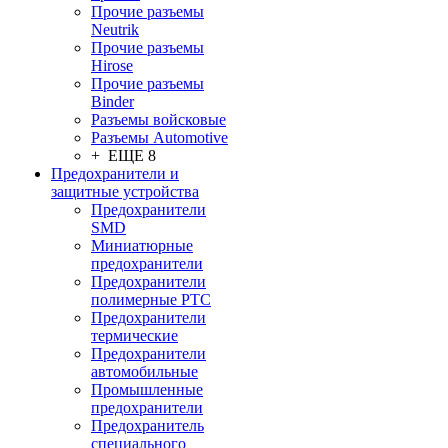
Прочие разъемы
Neutrik
Прочие разъемы
Hirose
Прочие разъемы
Binder
Разъемы войсковые
Разъeмы Automotive
+ ЕЩЕ 8
Предохранители и
защитные устройства
Предохранители
SMD
Миниатюрные
предохранители
Предохранители
полимерные PTC
Предохранители
термические
Предохранители
автомобильные
Промышленные
предохранители
Предохранитель
специального