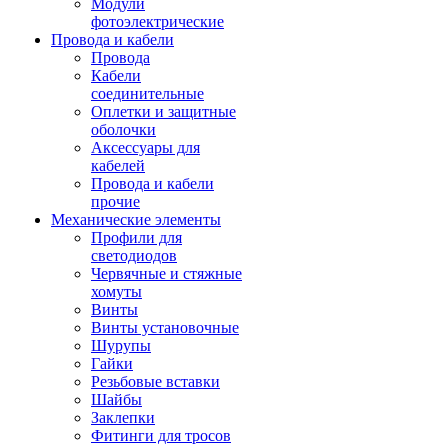
Модули
фотоэлектрические
Провода и кабели
Провода
Кабели
соединительные
Оплетки и защитные
оболочки
Аксессуары для
кабелей
Провода и кабели
прочие
Механические элементы
Профили для
светодиодов
Червячные и стяжные
хомуты
Винты
Винты установочные
Шурупы
Гайки
Резьбовые вставки
Шайбы
Заклепки
Фитинги для тросов