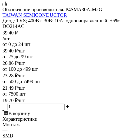
Обозначение производителя:
P4SMA30A-M2G
TAIWAN SEMICONDUCTOR
Диод: TVS; 400Вт; 30В; 10А; однонаправленный; ±5%;
DO214AC
39.40
₽
/шт
от 0 до 24 шт
39.40
₽
/шт
от 25 до 99 шт
26.86
₽
/шт
от 100 до 499 шт
23.28
₽
/шт
от 500 до 7499 шт
21.49
₽
/шт
от 7500 шт
19.70
₽
/шт
В корзину
Характеристики
Монтаж
—
SMD