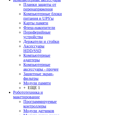
Планки защиты от
перенапряжения
Компьютерные блоки
питания и UPS'ы
Карты памяти
Флеш-накопители
Периферийные
устройства
Держатели и стойки
Аксессуары
HDD/SSD
Компьютерные
адаптеры
Компьютерные
аксессуары - прочее
Защитные экран-
фильтры
Модули памяти
+ ЕЩЕ 1
Робототехника и
макетирование
Программируемые
контроллеры
Модули датчиков