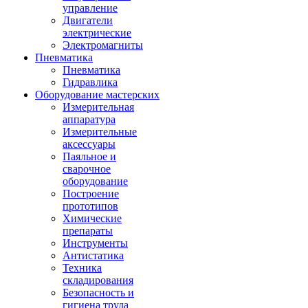
управление
Двигатели
электрические
Электромагниты
Пневматика
Пневматика
Гидравлика
Оборудование мастерских
Измерительная
аппаратура
Измерительные
аксессуары
Паяльное и
сварочное
оборудование
Построение
прототипов
Химические
препараты
Инструменты
Aнтистатика
Техника
складирования
Безопасность и
гигиена труда