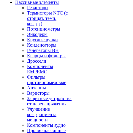
Пассивные элементы
Резисторы
Термисторы NTC (с
отрицат. темп.
коэфф.)
Потенциометры
Энкодеры
Круглые ручки
Конденсаторы
Генераторы ВН
Кварцы и фильтры
Дроссели
Компоненты
EMI/EMC
Фильтры
противопомеховые
Антенны
Варисторы
Защитные устройства
от перенапряжения
Улучшение
коэффициента
мощности
Компоненты аудио
Прочие пассивные