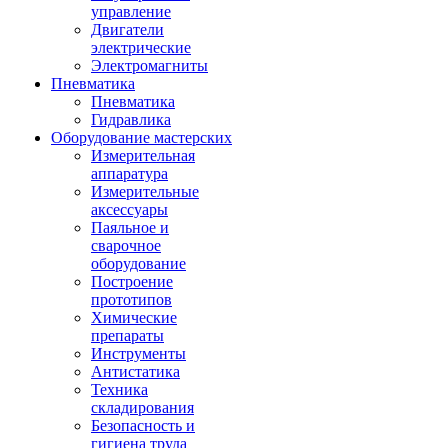
управление
Двигатели
электрические
Электромагниты
Пневматика
Пневматика
Гидравлика
Оборудование мастерских
Измерительная
аппаратура
Измерительные
аксессуары
Паяльное и
сварочное
оборудование
Построение
прототипов
Химические
препараты
Инструменты
Aнтистатика
Техника
складирования
Безопасность и
гигиена труда