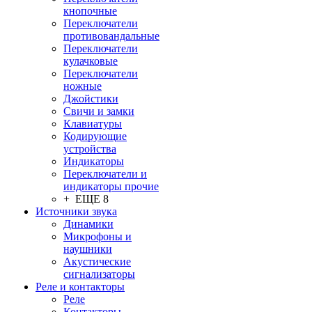
кнопочные
Переключатели
противовандальные
Переключатели
кулачковые
Переключатели
ножные
Джойстики
Свичи и замки
Клавиатуры
Кодирующие
устройства
Индикаторы
Переключатели и
индикаторы прочие
+ ЕЩЕ 8
Источники звука
Динамики
Микрофоны и
наушники
Акустические
сигнализаторы
Реле и контакторы
Реле
Контакторы