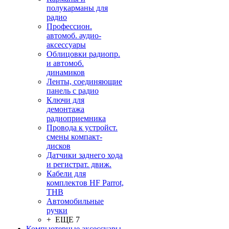
полукарманы для
радио
Профессион.
автомоб. аудио-
аксессуары
Облицовки радиопр.
и автомоб.
динамиков
Ленты, соединяющие
панель с радио
Ключи для
демонтажа
радиоприемника
Провода к устройст.
смены компакт-
дисков
Датчики заднего хода
и регистрат. движ.
Кабели для
комплектов HF Parrot,
THB
Автомобильные
ручки
+ ЕЩЕ 7
Компьютерные аксессуары