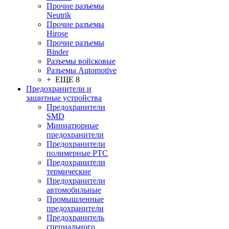
Прочие разъемы
Neutrik
Прочие разъемы
Hirose
Прочие разъемы
Binder
Разъемы войсковые
Разъeмы Automotive
+ ЕЩЕ 8
Предохранители и
защитные устройства
Предохранители
SMD
Миниатюрные
предохранители
Предохранители
полимерные PTC
Предохранители
термические
Предохранители
автомобильные
Промышленные
предохранители
Предохранитель
специального