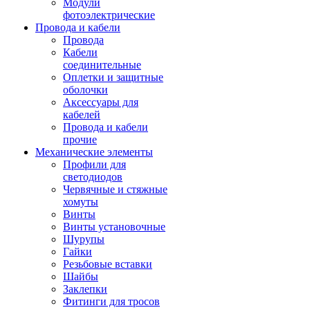
Модули
фотоэлектрические
Провода и кабели
Провода
Кабели
соединительные
Оплетки и защитные
оболочки
Аксессуары для
кабелей
Провода и кабели
прочие
Механические элементы
Профили для
светодиодов
Червячные и стяжные
хомуты
Винты
Винты установочные
Шурупы
Гайки
Резьбовые вставки
Шайбы
Заклепки
Фитинги для тросов