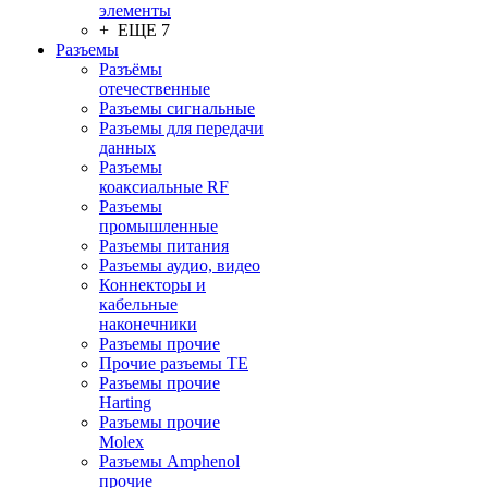
элементы
+ ЕЩЕ 7
Разъeмы
Разъёмы
отечественные
Разъeмы сигнальные
Разъeмы для передачи
данных
Разъeмы
коаксиальные RF
Разъeмы
промышленные
Разъeмы питания
Разъeмы аудио, видео
Коннекторы и
кабельные
наконечники
Разъeмы прочие
Прочие разъемы TE
Разъемы прочие
Harting
Разъемы прочие
Molex
Разъемы Amphenol
прочие