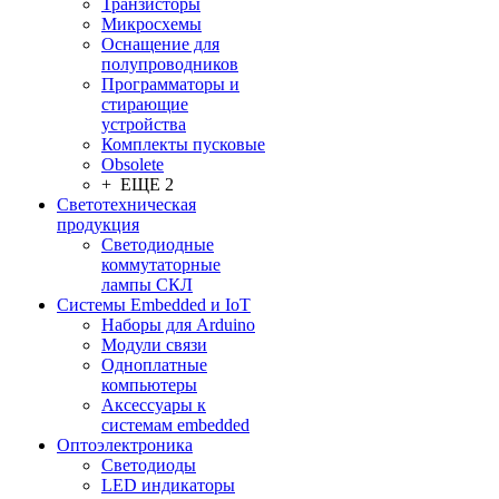
Транзисторы
Микросхемы
Оснащение для
полупроводников
Программаторы и
стирающие
устройства
Комплекты пусковые
Obsolete
+ ЕЩЕ 2
Светотехническая
продукция
Светодиодные
коммутаторные
лампы СКЛ
Системы Embedded и IoT
Наборы для Arduino
Модули связи
Одноплатные
компьютеры
Аксессуары к
системам embedded
Oптоэлектроника
Светодиоды
LED индикаторы