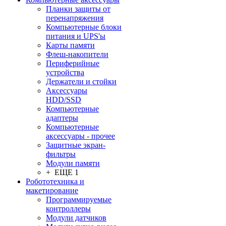
Планки защиты от
перенапряжения
Компьютерные блоки
питания и UPS'ы
Карты памяти
Флеш-накопители
Периферийные
устройства
Держатели и стойки
Аксессуары
HDD/SSD
Компьютерные
адаптеры
Компьютерные
аксессуары - прочее
Защитные экран-
фильтры
Модули памяти
+ ЕЩЕ 1
Робототехника и
макетирование
Программируемые
контроллеры
Модули датчиков