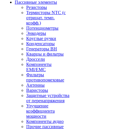
Пассивные элементы
Резисторы
Термисторы NTC (с
отрицат. темп.
коэфф.)
Потенциометры
Энкодеры
Круглые ручки
Конденсаторы
Генераторы ВН
Кварцы и фильтры
Дроссели
Компоненты
EMI/EMC
Фильтры
противопомеховые
Антенны
Варисторы
Защитные устройства
от перенапряжения
Улучшение
коэффициента
мощности
Компоненты аудио
Прочие пассивные