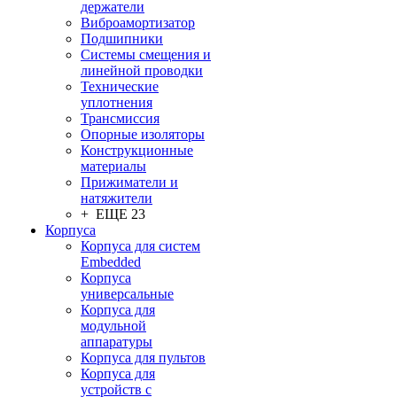
держатели
Виброамортизатор
Подшипники
Системы смещения и
линейной проводки
Технические
уплотнения
Трансмиссия
Опорные изоляторы
Конструкционные
материалы
Прижиматели и
натяжители
+ ЕЩЕ 23
Корпуса
Корпуса для систем
Embedded
Корпуса
универсальные
Корпуса для
модульной
аппаратуры
Корпуса для пультов
Корпуса для
устройств с