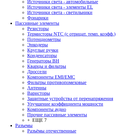
Источники света - автомобильные
Источники света - элементы EL
Источники света - светильники
Фонарики
Пассивные элементы
Резисторы
Термисторы NTC (с отрицат. темп. коэфф.)
Потенциометры
Энкодеры
Круглые ручки
Конденсаторы
Генераторы ВН
Кварцы и фильтры
Дроссели
Компоненты EMI/EMC
Фильтры противопомеховые
Антенны
Варисторы
Защитные устройства от перенапряжения
Улучшение коэффициента мощности
Компоненты аудио
Прочие пассивные элементы
+ ЕЩЕ 7
Разъeмы
Разъёмы отечественные