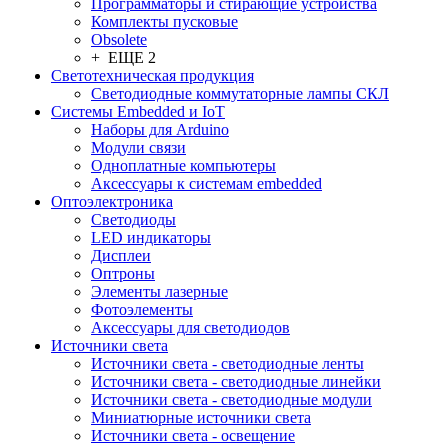
Программаторы и стирающие устройства
Комплекты пусковые
Obsolete
+ ЕЩЕ 2
Светотехническая продукция
Светодиодные коммутаторные лампы СКЛ
Системы Embedded и IoT
Наборы для Arduino
Модули связи
Одноплатные компьютеры
Аксессуары к системам embedded
Oптоэлектроника
Светодиоды
LED индикаторы
Дисплеи
Оптроны
Элементы лазерные
Фотоэлементы
Аксессуары для светодиодов
Источники света
Источники света - светодиодные ленты
Источники света - светодиодные линейки
Источники света - светодиодные модули
Миниатюрные источники света
Источники света - освещение