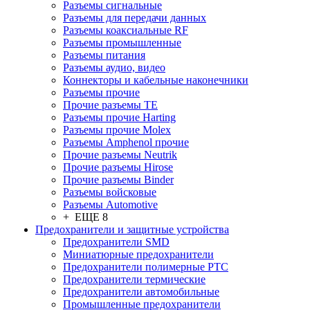
Разъeмы сигнальные
Разъeмы для передачи данных
Разъeмы коаксиальные RF
Разъeмы промышленные
Разъeмы питания
Разъeмы аудио, видео
Коннекторы и кабельные наконечники
Разъeмы прочие
Прочие разъемы TE
Разъемы прочие Harting
Разъемы прочие Molex
Разъемы Amphenol прочие
Прочие разъемы Neutrik
Прочие разъемы Hirose
Прочие разъемы Binder
Разъемы войсковые
Разъeмы Automotive
+ ЕЩЕ 8
Предохранители и защитные устройства
Предохранители SMD
Миниатюрные предохранители
Предохранители полимерные PTC
Предохранители термические
Предохранители автомобильные
Промышленные предохранители