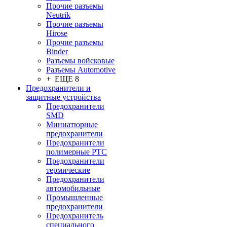
Прочие разъемы
Neutrik
Прочие разъемы
Hirose
Прочие разъемы
Binder
Разъемы войсковые
Разъeмы Automotive
+ ЕЩЕ 8
Предохранители и
защитные устройства
Предохранители
SMD
Миниатюрные
предохранители
Предохранители
полимерные PTC
Предохранители
термические
Предохранители
автомобильные
Промышленные
предохранители
Предохранитель
специального