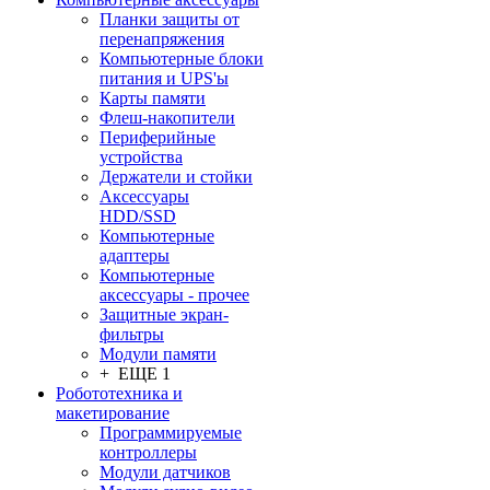
Планки защиты от
перенапряжения
Компьютерные блоки
питания и UPS'ы
Карты памяти
Флеш-накопители
Периферийные
устройства
Держатели и стойки
Аксессуары
HDD/SSD
Компьютерные
адаптеры
Компьютерные
аксессуары - прочее
Защитные экран-
фильтры
Модули памяти
+ ЕЩЕ 1
Робототехника и
макетирование
Программируемые
контроллеры
Модули датчиков