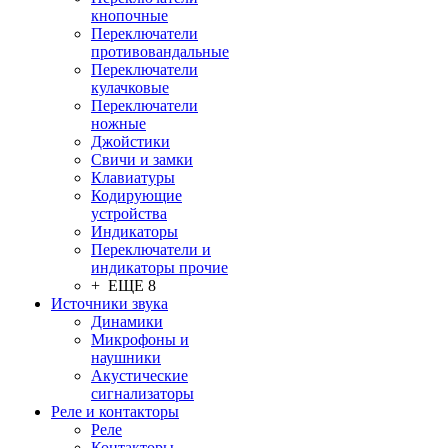
кнопочные
Переключатели
противовандальные
Переключатели
кулачковые
Переключатели
ножные
Джойстики
Свичи и замки
Клавиатуры
Кодирующие
устройства
Индикаторы
Переключатели и
индикаторы прочие
+ ЕЩЕ 8
Источники звука
Динамики
Микрофоны и
наушники
Акустические
сигнализаторы
Реле и контакторы
Реле
Контакторы