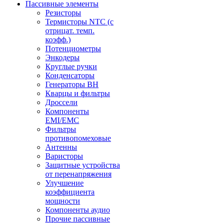
Пассивные элементы
Резисторы
Термисторы NTC (с
отрицат. темп.
коэфф.)
Потенциометры
Энкодеры
Круглые ручки
Конденсаторы
Генераторы ВН
Кварцы и фильтры
Дроссели
Компоненты
EMI/EMC
Фильтры
противопомеховые
Антенны
Варисторы
Защитные устройства
от перенапряжения
Улучшение
коэффициента
мощности
Компоненты аудио
Прочие пассивные