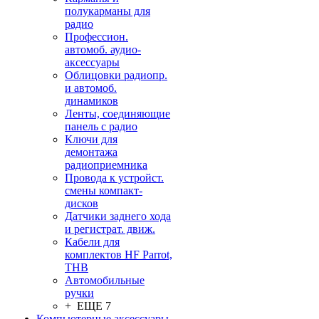
полукарманы для
радио
Профессион.
автомоб. аудио-
аксессуары
Облицовки радиопр.
и автомоб.
динамиков
Ленты, соединяющие
панель с радио
Ключи для
демонтажа
радиоприемника
Провода к устройст.
смены компакт-
дисков
Датчики заднего хода
и регистрат. движ.
Кабели для
комплектов HF Parrot,
THB
Автомобильные
ручки
+ ЕЩЕ 7
Компьютерные аксессуары