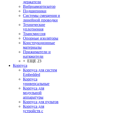
держатели
Виброамортизатор
Подшипники
Системы смещения и
линейной проводки
Технические
уплотнения
Трансмиссия
Опорные изоляторы
Конструкционные
материалы
Прижиматели и
натяжители
+ ЕЩЕ 23
Корпуса
Корпуса для систем
Embedded
Корпуса
универсальные
Корпуса для
модульной
аппаратуры
Корпуса для пультов
Корпуса для
устройств с