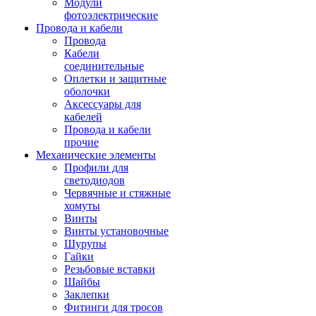
Модули
фотоэлектрические
Провода и кабели
Провода
Кабели
соединительные
Оплетки и защитные
оболочки
Аксессуары для
кабелей
Провода и кабели
прочие
Механические элементы
Профили для
светодиодов
Червячные и стяжные
хомуты
Винты
Винты установочные
Шурупы
Гайки
Резьбовые вставки
Шайбы
Заклепки
Фитинги для тросов