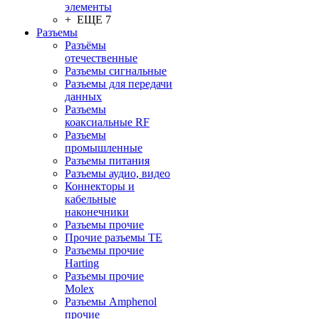
элементы
+ ЕЩЕ 7
Разъeмы
Разъёмы
отечественные
Разъeмы сигнальные
Разъeмы для передачи
данных
Разъeмы
коаксиальные RF
Разъeмы
промышленные
Разъeмы питания
Разъeмы аудио, видео
Коннекторы и
кабельные
наконечники
Разъeмы прочие
Прочие разъемы TE
Разъемы прочие
Harting
Разъемы прочие
Molex
Разъемы Amphenol
прочие