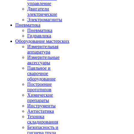
управление
Двигатели
электрические
Электромагниты
Пневматика
Пневматика
Гидравлика
Оборудование мастерских
Измерительная
аппаратура
Измерительные
аксессуары
Паяльное и
сварочное
оборудование
Построение
прототипов
Химические
препараты
Инструменты
Aнтистатика
Техника
складирования
Безопасность и
гигиена труда