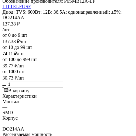
Обозначение производителя:
P6SMB12A-LF
LITTELFUSE
Диод: TVS; 600Вт; 12В; 36,5А; однонаправленный; ±5%;
DO214AA
137.38
₽
/шт
от 0 до 9 шт
137.38
₽
/шт
от 10 до 99 шт
74.11
₽
/шт
от 100 до 999 шт
39.77
₽
/шт
от 1000 шт
30.73
₽
/шт
В корзину
Характеристики
Монтаж
—
SMD
Корпус
—
DO214AA
Рассеиваемая мощность