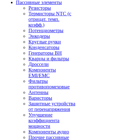
Пассивные элементы
Резисторы
Термисторы NTC (с
отрицат. темп.
коэфф.)
Потенциометры
Энкодеры
Круглые ручки
Конденсаторы
Генераторы ВН
Кварцы и фильтры
Дроссели
Компоненты
EMI/EMC
Фильтры
противопомеховые
Антенны
Варисторы
Защитные устройства
от перенапряжения
Улучшение
коэффициента
мощности
Компоненты аудио
Прочие пассивные