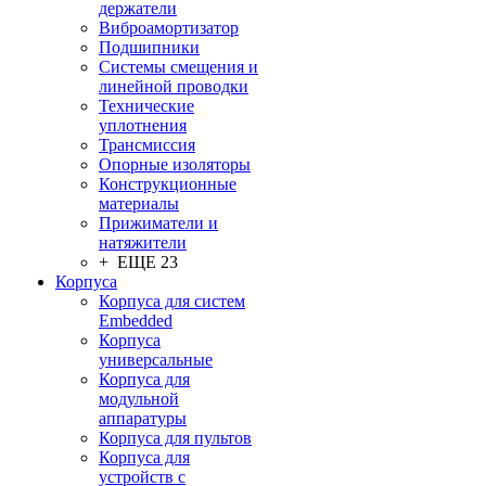
держатели
Виброамортизатор
Подшипники
Системы смещения и
линейной проводки
Технические
уплотнения
Трансмиссия
Опорные изоляторы
Конструкционные
материалы
Прижиматели и
натяжители
+ ЕЩЕ 23
Корпуса
Корпуса для систем
Embedded
Корпуса
универсальные
Корпуса для
модульной
аппаратуры
Корпуса для пультов
Корпуса для
устройств с