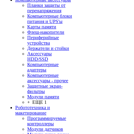
Планки защиты от
перенапряжения
Компьютерные блоки
питания и UPS'ы
Карты памяти
Флеш-накопители
Периферийные
устройства
Держатели и стойки
Аксессуары
HDD/SSD
Компьютерные
адаптеры
Компьютерные
аксессуары - прочее
Защитные экран-
фильтры
Модули памяти
+ ЕЩЕ 1
Робототехника и
макетирование
Программируемые
контроллеры
Модули датчиков