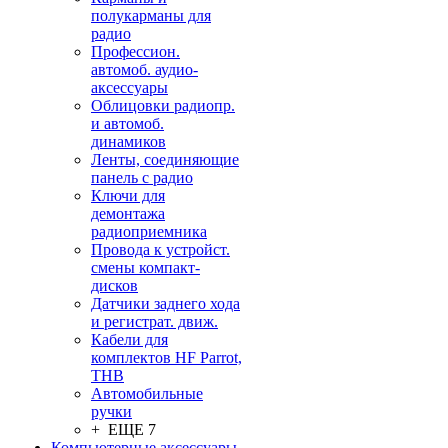
полукарманы для
радио
Профессион.
автомоб. аудио-
аксессуары
Облицовки радиопр.
и автомоб.
динамиков
Ленты, соединяющие
панель с радио
Ключи для
демонтажа
радиоприемника
Провода к устройст.
смены компакт-
дисков
Датчики заднего хода
и регистрат. движ.
Кабели для
комплектов HF Parrot,
THB
Автомобильные
ручки
+ ЕЩЕ 7
Компьютерные аксессуары