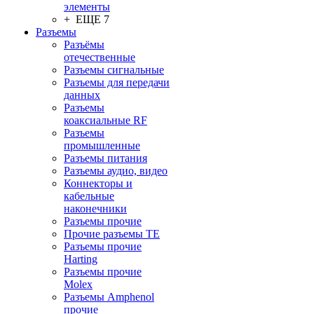
элементы
+ ЕЩЕ 7
Разъeмы
Разъёмы
отечественные
Разъeмы сигнальные
Разъeмы для передачи
данных
Разъeмы
коаксиальные RF
Разъeмы
промышленные
Разъeмы питания
Разъeмы аудио, видео
Коннекторы и
кабельные
наконечники
Разъeмы прочие
Прочие разъемы TE
Разъемы прочие
Harting
Разъемы прочие
Molex
Разъемы Amphenol
прочие