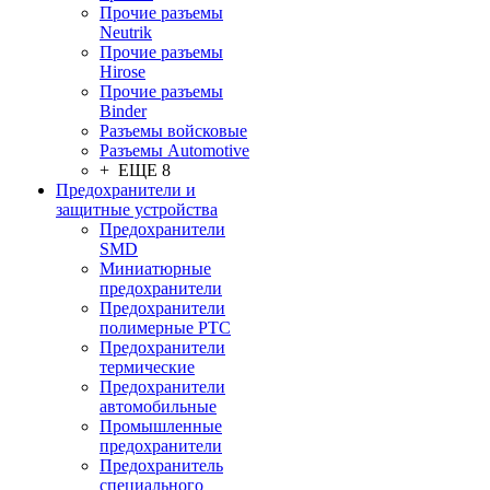
Прочие разъемы
Neutrik
Прочие разъемы
Hirose
Прочие разъемы
Binder
Разъемы войсковые
Разъeмы Automotive
+ ЕЩЕ 8
Предохранители и
защитные устройства
Предохранители
SMD
Миниатюрные
предохранители
Предохранители
полимерные PTC
Предохранители
термические
Предохранители
автомобильные
Промышленные
предохранители
Предохранитель
специального