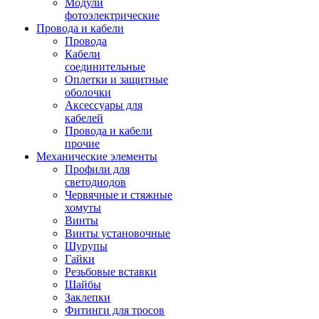
Модули
фотоэлектрические
Провода и кабели
Провода
Кабели
соединительные
Оплетки и защитные
оболочки
Аксессуары для
кабелей
Провода и кабели
прочие
Механические элементы
Профили для
светодиодов
Червячные и стяжные
хомуты
Винты
Винты установочные
Шурупы
Гайки
Резьбовые вставки
Шайбы
Заклепки
Фитинги для тросов