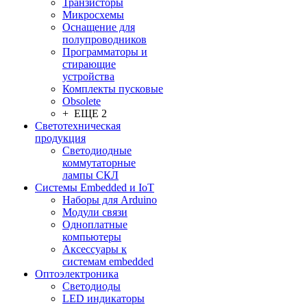
Транзисторы
Микросхемы
Оснащение для
полупроводников
Программаторы и
стирающие
устройства
Комплекты пусковые
Obsolete
+ ЕЩЕ 2
Светотехническая
продукция
Светодиодные
коммутаторные
лампы СКЛ
Системы Embedded и IoT
Наборы для Arduino
Модули связи
Одноплатные
компьютеры
Аксессуары к
системам embedded
Oптоэлектроника
Светодиоды
LED индикаторы