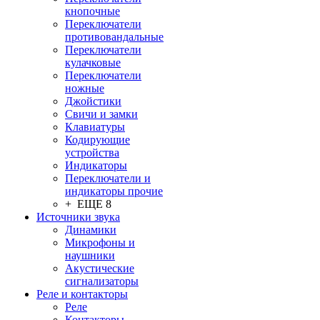
кнопочные
Переключатели
противовандальные
Переключатели
кулачковые
Переключатели
ножные
Джойстики
Свичи и замки
Клавиатуры
Кодирующие
устройства
Индикаторы
Переключатели и
индикаторы прочие
+ ЕЩЕ 8
Источники звука
Динамики
Микрофоны и
наушники
Акустические
сигнализаторы
Реле и контакторы
Реле
Контакторы