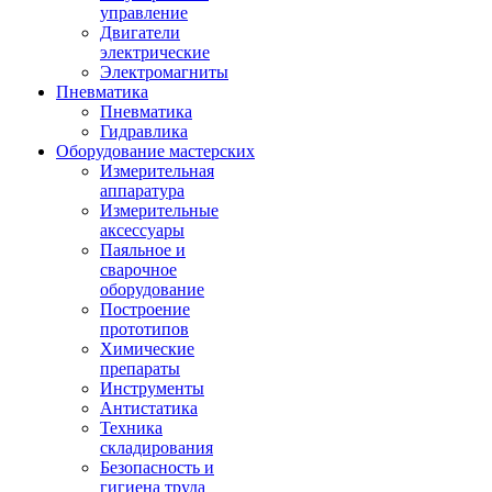
управление
Двигатели
электрические
Электромагниты
Пневматика
Пневматика
Гидравлика
Оборудование мастерских
Измерительная
аппаратура
Измерительные
аксессуары
Паяльное и
сварочное
оборудование
Построение
прототипов
Химические
препараты
Инструменты
Aнтистатика
Техника
складирования
Безопасность и
гигиена труда