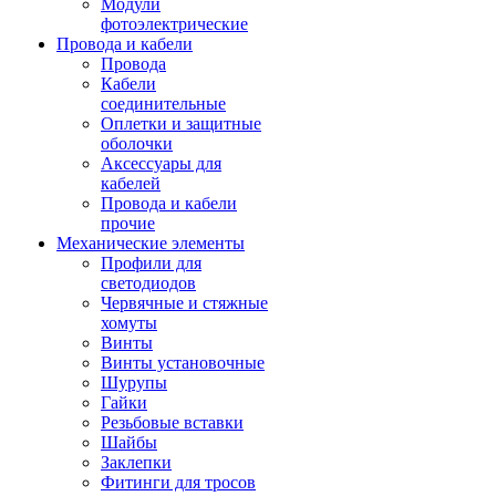
Модули
фотоэлектрические
Провода и кабели
Провода
Кабели
соединительные
Оплетки и защитные
оболочки
Аксессуары для
кабелей
Провода и кабели
прочие
Механические элементы
Профили для
светодиодов
Червячные и стяжные
хомуты
Винты
Винты установочные
Шурупы
Гайки
Резьбовые вставки
Шайбы
Заклепки
Фитинги для тросов