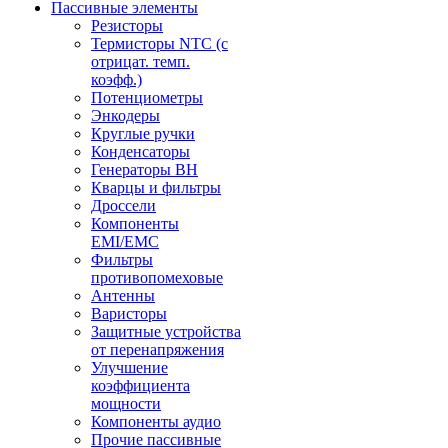
Пассивные элементы
Резисторы
Термисторы NTC (с
отрицат. темп.
коэфф.)
Потенциометры
Энкодеры
Круглые ручки
Конденсаторы
Генераторы ВН
Кварцы и фильтры
Дроссели
Компоненты
EMI/EMC
Фильтры
противопомеховые
Антенны
Варисторы
Защитные устройства
от перенапряжения
Улучшение
коэффициента
мощности
Компоненты аудио
Прочие пассивные