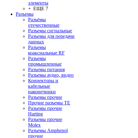
элементы
+ ЕЩЕ 7
Разъeмы
Разъёмы
отечественные
Разъeмы сигнальные
Разъeмы для передачи
данных
Разъeмы
коаксиальные RF
Разъeмы
промышленные
Разъeмы питания
Разъeмы аудио, видео
Коннекторы и
кабельные
наконечники
Разъeмы прочие
Прочие разъемы TE
Разъемы прочие
Harting
Разъемы прочие
Molex
Разъемы Amphenol
прочие