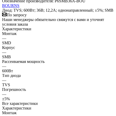
Обозначение производителя:
P6SMB36A-BOU
BOURNS
Диод: TVS; 600Вт; 36В; 12,2А; однонаправленный; ±5%; SMB
По запросу
Наши менеджеры обязательно свяжутся с вами и уточнят
условия заказа
Характеристики
Монтаж
—
SMD
Корпус
—
SMB
Рассеиваемая мощность
—
600Вт
Тип диода
—
TVS
Погрешность
—
±5%
Все характеристики
Характеристики
Монтаж