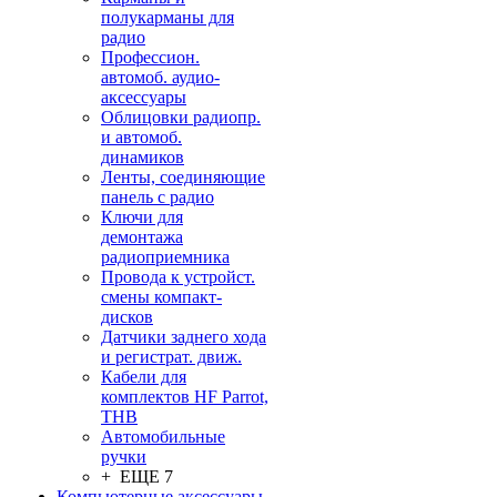
полукарманы для
радио
Профессион.
автомоб. аудио-
аксессуары
Облицовки радиопр.
и автомоб.
динамиков
Ленты, соединяющие
панель с радио
Ключи для
демонтажа
радиоприемника
Провода к устройст.
смены компакт-
дисков
Датчики заднего хода
и регистрат. движ.
Кабели для
комплектов HF Parrot,
THB
Автомобильные
ручки
+ ЕЩЕ 7
Компьютерные аксессуары