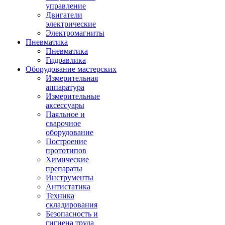
управление
Двигатели
электрические
Электромагниты
Пневматика
Пневматика
Гидравлика
Оборудование мастерских
Измерительная
аппаратура
Измерительные
аксессуары
Паяльное и
сварочное
оборудование
Построение
прототипов
Химические
препараты
Инструменты
Aнтистатика
Техника
складирования
Безопасность и
гигиена труда