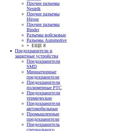
Прочие разъемы
Neutrik
Прочие разъемы
Hirose
Прочие разъемы
Binder
Разъемы войсковые
Разъeмы Automotive
+ ЕЩЕ 8
Предохранители и
защитные устройства
Предохранители
SMD
Миниатюрные
предохранители
Предохранители
полимерные PTC
Предохранители
термические
Предохранители
автомобильные
Промышленные
предохранители
Предохранитель
специального