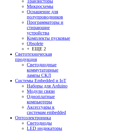
Транзисторы
Микросхемы
Оснащение для
полупроводников
Программаторы и
стирающие
устройства
Комплекты пусковые
Obsolete
+ ЕЩЕ 2
Светотехническая
продукция
Светодиодные
коммутаторные
лампы СКЛ
Системы Embedded и IoT
Наборы для Arduino
Модули связи
Одноплатные
компьютеры
Аксессуары к
системам embedded
Oптоэлектроника
Светодиоды
LED индикаторы