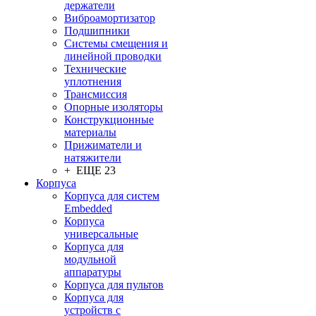
держатели
Виброамортизатор
Подшипники
Системы смещения и
линейной проводки
Технические
уплотнения
Трансмиссия
Опорные изоляторы
Конструкционные
материалы
Прижиматели и
натяжители
+ ЕЩЕ 23
Корпуса
Корпуса для систем
Embedded
Корпуса
универсальные
Корпуса для
модульной
аппаратуры
Корпуса для пультов
Корпуса для
устройств с