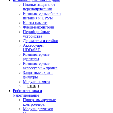
Планки защиты от
перенапряжения
Компьютерные блоки
питания и UPS'ы
Карты памяти
Флеш-накопители
Периферийные
устройства
Держатели и стойки
Аксессуары
HDD/SSD
Компьютерные
адаптеры
Компьютерные
аксессуары - прочее
Защитные экран-
фильтры
Модули памяти
+ ЕЩЕ 1
Робототехника и
макетирование
Программируемые
контроллеры
Модули датчиков