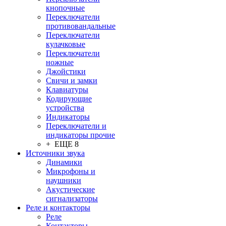
кнопочные
Переключатели
противовандальные
Переключатели
кулачковые
Переключатели
ножные
Джойстики
Свичи и замки
Клавиатуры
Кодирующие
устройства
Индикаторы
Переключатели и
индикаторы прочие
+ ЕЩЕ 8
Источники звука
Динамики
Микрофоны и
наушники
Акустические
сигнализаторы
Реле и контакторы
Реле
Контакторы