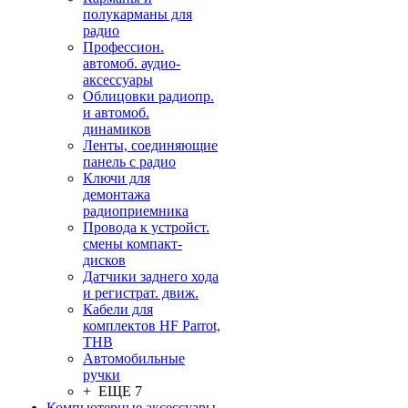
полукарманы для
радио
Профессион.
автомоб. аудио-
аксессуары
Облицовки радиопр.
и автомоб.
динамиков
Ленты, соединяющие
панель с радио
Ключи для
демонтажа
радиоприемника
Провода к устройст.
смены компакт-
дисков
Датчики заднего хода
и регистрат. движ.
Кабели для
комплектов HF Parrot,
THB
Автомобильные
ручки
+ ЕЩЕ 7
Компьютерные аксессуары