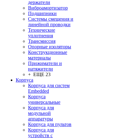
держатели
Виброамортизатор
Подшипники
Системы смещения и
линейной проводки
Технические
уплотнения
Трансмиссия
Опорные изоляторы
Конструкционные
материалы
Прижиматели и
натяжители
+ ЕЩЕ 23
Корпуса
Корпуса для систем
Embedded
Корпуса
универсальные
Корпуса для
модульной
аппаратуры
Корпуса для пультов
Корпуса для
устройств с