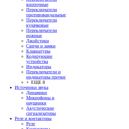
кнопочные
Переключатели
противовандальные
Переключатели
кулачковые
Переключатели
ножные
Джойстики
Свичи и замки
Клавиатуры
Кодирующие
устройства
Индикаторы
Переключатели и
индикаторы прочие
+ ЕЩЕ 8
Источники звука
Динамики
Микрофоны и
наушники
Акустические
сигнализаторы
Реле и контакторы
Реле
Контакторы