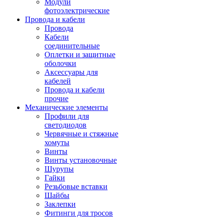
Модули
фотоэлектрические
Провода и кабели
Провода
Кабели
соединительные
Оплетки и защитные
оболочки
Аксессуары для
кабелей
Провода и кабели
прочие
Механические элементы
Профили для
светодиодов
Червячные и стяжные
хомуты
Винты
Винты установочные
Шурупы
Гайки
Резьбовые вставки
Шайбы
Заклепки
Фитинги для тросов