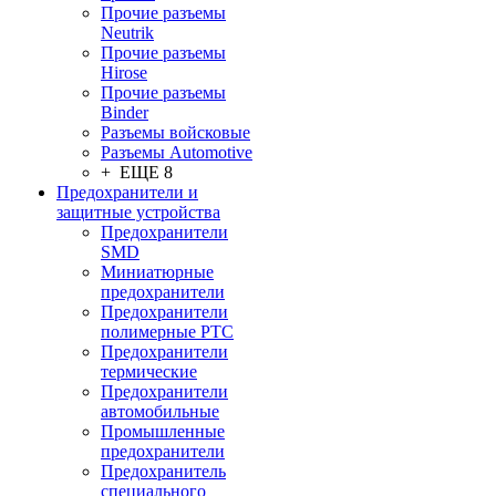
Прочие разъемы
Neutrik
Прочие разъемы
Hirose
Прочие разъемы
Binder
Разъемы войсковые
Разъeмы Automotive
+ ЕЩЕ 8
Предохранители и
защитные устройства
Предохранители
SMD
Миниатюрные
предохранители
Предохранители
полимерные PTC
Предохранители
термические
Предохранители
автомобильные
Промышленные
предохранители
Предохранитель
специального