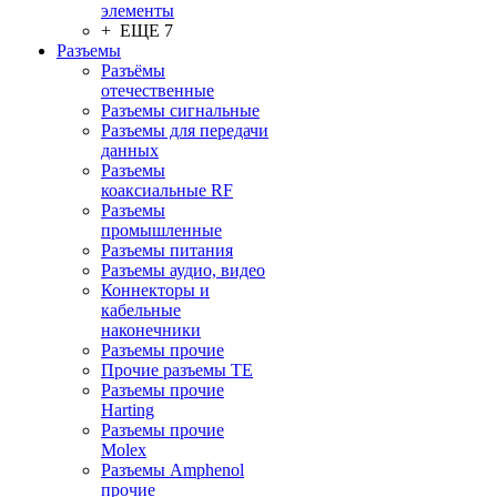
элементы
+ ЕЩЕ 7
Разъeмы
Разъёмы
отечественные
Разъeмы сигнальные
Разъeмы для передачи
данных
Разъeмы
коаксиальные RF
Разъeмы
промышленные
Разъeмы питания
Разъeмы аудио, видео
Коннекторы и
кабельные
наконечники
Разъeмы прочие
Прочие разъемы TE
Разъемы прочие
Harting
Разъемы прочие
Molex
Разъемы Amphenol
прочие