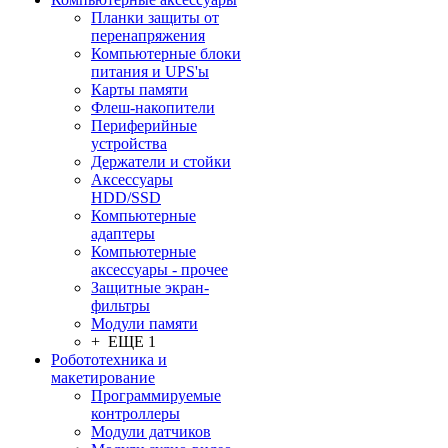
Планки защиты от
перенапряжения
Компьютерные блоки
питания и UPS'ы
Карты памяти
Флеш-накопители
Периферийные
устройства
Держатели и стойки
Аксессуары
HDD/SSD
Компьютерные
адаптеры
Компьютерные
аксессуары - прочее
Защитные экран-
фильтры
Модули памяти
+ ЕЩЕ 1
Робототехника и
макетирование
Программируемые
контроллеры
Модули датчиков