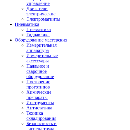
управление
Двигатели
электрические
Электромагниты
Пневматика
Пневматика
Гидравлика
Оборудование мастерских
Измерительная
аппаратура
Измерительные
аксессуары
Паяльное и
сварочное
оборудование
Построение
прототипов
Химические
препараты
Инструменты
Aнтистатика
Техника
складирования
Безопасность и
гигиена труда