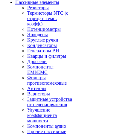
Пассивные элементы
Резисторы
Термисторы NTC (с
отрицат. темп.
коэфф.)
Потенциометры
Энкодеры
Круглые ручки
Конденсаторы
Генераторы ВН
Кварцы и фильтры
Дроссели
Компоненты
EMI/EMC
Фильтры
противопомеховые
Антенны
Варисторы
Защитные устройства
от перенапряжения
Улучшение
коэффициента
мощности
Компоненты аудио
Прочие пассивные