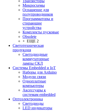
Транзисторы
Микросхемы
Оснащение для
полупроводников
Программаторы и
стирающие
устройства
Комплекты пусковые
Obsolete
+ ЕЩЕ 2
Светотехническая
продукция
Светодиодные
коммутаторные
лампы СКЛ
Системы Embedded и IoT
Наборы для Arduino
Модули связи
Одноплатные
компьютеры
Аксессуары к
системам embedded
Oптоэлектроника
Светодиоды
LED индикаторы