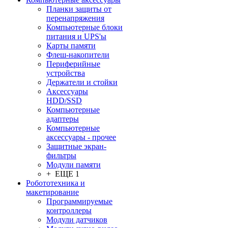
Планки защиты от
перенапряжения
Компьютерные блоки
питания и UPS'ы
Карты памяти
Флеш-накопители
Периферийные
устройства
Держатели и стойки
Аксессуары
HDD/SSD
Компьютерные
адаптеры
Компьютерные
аксессуары - прочее
Защитные экран-
фильтры
Модули памяти
+ ЕЩЕ 1
Робототехника и
макетирование
Программируемые
контроллеры
Модули датчиков