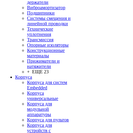
держатели
Виброамортизатор
Подшипники
Системы смещения и
линейной проводки
Технические
уплотнения
Трансмиссия
Опорные изоляторы
Конструкционные
материалы
Прижиматели и
натяжители
+ ЕЩЕ 23
Корпуса
Корпуса для систем
Embedded
Корпуса
универсальные
Корпуса для
модульной
аппаратуры
Корпуса для пультов
Корпуса для
устройств с