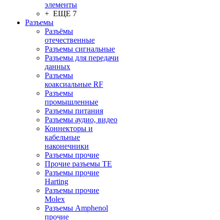
элементы
+ ЕЩЕ 7
Разъeмы
Разъёмы
отечественные
Разъeмы сигнальные
Разъeмы для передачи
данных
Разъeмы
коаксиальные RF
Разъeмы
промышленные
Разъeмы питания
Разъeмы аудио, видео
Коннекторы и
кабельные
наконечники
Разъeмы прочие
Прочие разъемы TE
Разъемы прочие
Harting
Разъемы прочие
Molex
Разъемы Amphenol
прочие