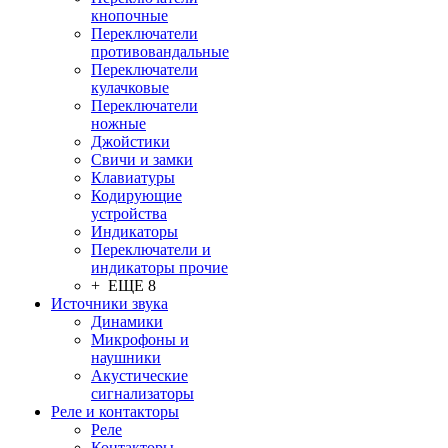
кнопочные
Переключатели
противовандальные
Переключатели
кулачковые
Переключатели
ножные
Джойстики
Свичи и замки
Клавиатуры
Кодирующие
устройства
Индикаторы
Переключатели и
индикаторы прочие
+ ЕЩЕ 8
Источники звука
Динамики
Микрофоны и
наушники
Акустические
сигнализаторы
Реле и контакторы
Реле
Контакторы