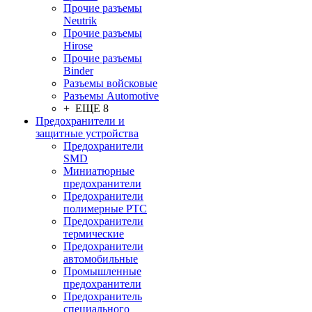
Прочие разъемы
Neutrik
Прочие разъемы
Hirose
Прочие разъемы
Binder
Разъемы войсковые
Разъeмы Automotive
+ ЕЩЕ 8
Предохранители и
защитные устройства
Предохранители
SMD
Миниатюрные
предохранители
Предохранители
полимерные PTC
Предохранители
термические
Предохранители
автомобильные
Промышленные
предохранители
Предохранитель
специального