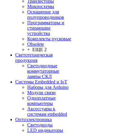
Транзисторы
Микросхемы
Оснащение для
полупроводников
Программаторы и
стирающие
устройства
Комплекты пусковые
Obsolete
+ ЕЩЕ 2
Светотехническая
продукция
Светодиодные
коммутаторные
лампы СКЛ
Системы Embedded и IoT
Наборы для Arduino
Модули связи
Одноплатные
компьютеры
Аксессуары к
системам embedded
Oптоэлектроника
Светодиоды
LED индикаторы