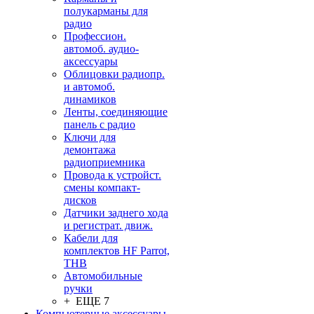
полукарманы для
радио
Профессион.
автомоб. аудио-
аксессуары
Облицовки радиопр.
и автомоб.
динамиков
Ленты, соединяющие
панель с радио
Ключи для
демонтажа
радиоприемника
Провода к устройст.
смены компакт-
дисков
Датчики заднего хода
и регистрат. движ.
Кабели для
комплектов HF Parrot,
THB
Автомобильные
ручки
+ ЕЩЕ 7
Компьютерные аксессуары