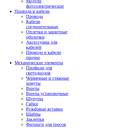
Модули
фотоэлектрические
Провода и кабели
Провода
Кабели
соединительные
Оплетки и защитные
оболочки
Аксессуары для
кабелей
Провода и кабели
прочие
Механические элементы
Профили для
светодиодов
Червячные и стяжные
хомуты
Винты
Винты установочные
Шурупы
Гайки
Резьбовые вставки
Шайбы
Заклепки
Фитинги для тросов