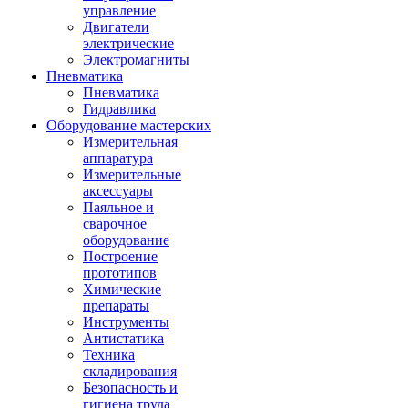
управление
Двигатели
электрические
Электромагниты
Пневматика
Пневматика
Гидравлика
Оборудование мастерских
Измерительная
аппаратура
Измерительные
аксессуары
Паяльное и
сварочное
оборудование
Построение
прототипов
Химические
препараты
Инструменты
Aнтистатика
Техника
складирования
Безопасность и
гигиена труда