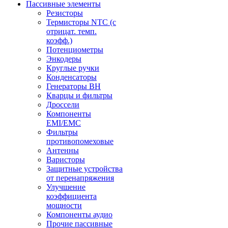
Пассивные элементы
Резисторы
Термисторы NTC (с
отрицат. темп.
коэфф.)
Потенциометры
Энкодеры
Круглые ручки
Конденсаторы
Генераторы ВН
Кварцы и фильтры
Дроссели
Компоненты
EMI/EMC
Фильтры
противопомеховые
Антенны
Варисторы
Защитные устройства
от перенапряжения
Улучшение
коэффициента
мощности
Компоненты аудио
Прочие пассивные