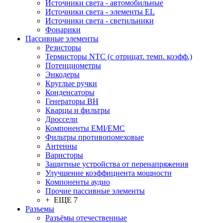
Источники света - автомобильные
Источники света - элементы EL
Источники света - светильники
Фонарики
Пассивные элементы
Резисторы
Термисторы NTC (с отрицат. темп. коэфф.)
Потенциометры
Энкодеры
Круглые ручки
Конденсаторы
Генераторы ВН
Кварцы и фильтры
Дроссели
Компоненты EMI/EMC
Фильтры противопомеховые
Антенны
Варисторы
Защитные устройства от перенапряжения
Улучшение коэффициента мощности
Компоненты аудио
Прочие пассивные элементы
+ ЕЩЕ 7
Разъeмы
Разъёмы отечественные