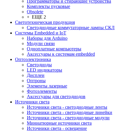
Программаторы и стирающие устройства
Комплекты пусковые
Obsolete
+ ЕЩЕ 2
Светотехническая продукция
Светодиодные коммутаторные лампы СКЛ
Системы Embedded и IoT
Наборы для Arduino
Модули связи
Одноплатные компьютеры
Аксессуары к системам embedded
Oптоэлектроника
Светодиоды
LED индикаторы
Дисплеи
Оптроны
Элементы лазерные
Фотоэлементы
Аксессуары для светодиодов
Источники света
Источники света - светодиодные ленты
Источники света - светодиодные линейки
Источники света - светодиодные модули
Миниатюрные источники света
Источники света - освещение