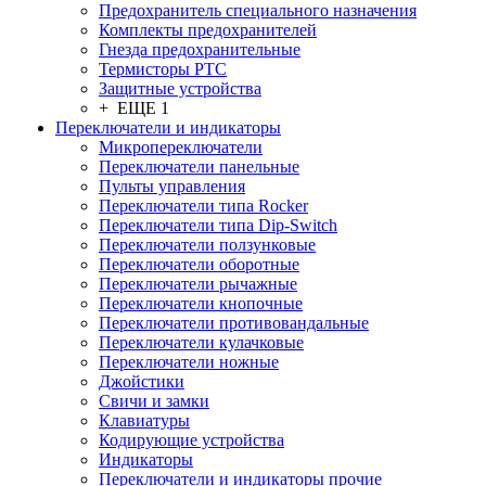
Предохранитель специального назначения
Комплекты предохранителей
Гнезда предохранительные
Термисторы PTC
Защитные устройства
+ ЕЩЕ 1
Переключатели и индикаторы
Микропереключатели
Переключатели панельные
Пульты управления
Переключатели типа Rocker
Переключатели типа Dip-Switch
Переключатели ползунковые
Переключатели оборотные
Переключатели рычажные
Переключатели кнопочные
Переключатели противовандальные
Переключатели кулачковые
Переключатели ножные
Джойстики
Свичи и замки
Клавиатуры
Кодирующие устройства
Индикаторы
Переключатели и индикаторы прочие