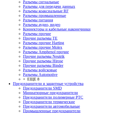
Разъeмы сигнальные
Разъeмы для передачи данных
Разъeмы коаксиальные RF
Разъeмы промышленные
Разъeмы питания
Разъeмы аудио, видео
Коннекторы и кабельные наконечники
Разъeмы прочие
Прочие разъемы TE
Разъемы прочие Harting
Разъемы прочие Molex
Разъемы Amphenol прочие
Прочие разъемы Neutrik
Прочие разъемы Hirose
Прочие разъемы Binder
Разъемы войсковые
Разъeмы Automotive
+ ЕЩЕ 8
Предохранители и защитные устройства
Предохранители SMD
Миниатюрные предохранители
Предохранители полимерные PTC
Предохранители термические
Предохранители автомобильные
Промышленные предохранители