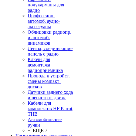
полукарманы для
радио
Профессион.
автомоб. аудио-
аксессуары
Облицовки радиопр.
и автомоб.
динамиков
Ленты, соединяющие
панель с радио
Ключи для
демонтажа
радиоприемника
Провода к устройст.
смены компакт-
дисков
Датчики заднего хода
и регистрат. движ.
Кабели для
комплектов HF Parrot,
THB
Автомобильные
ручки
+ ЕЩЕ 7
Компьютерные аксессуары