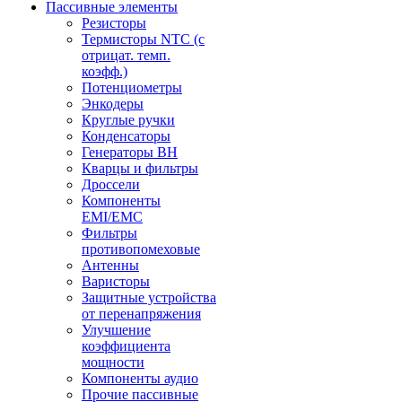
Пассивные элементы
Резисторы
Термисторы NTC (с
отрицат. темп.
коэфф.)
Потенциометры
Энкодеры
Круглые ручки
Конденсаторы
Генераторы ВН
Кварцы и фильтры
Дроссели
Компоненты
EMI/EMC
Фильтры
противопомеховые
Антенны
Варисторы
Защитные устройства
от перенапряжения
Улучшение
коэффициента
мощности
Компоненты аудио
Прочие пассивные