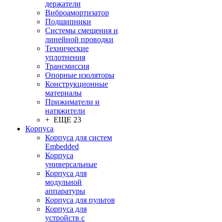
держатели
Виброамортизатор
Подшипники
Системы смещения и
линейной проводки
Технические
уплотнения
Трансмиссия
Опорные изоляторы
Конструкционные
материалы
Прижиматели и
натяжители
+ ЕЩЕ 23
Корпуса
Корпуса для систем
Embedded
Корпуса
универсальные
Корпуса для
модульной
аппаратуры
Корпуса для пультов
Корпуса для
устройств с