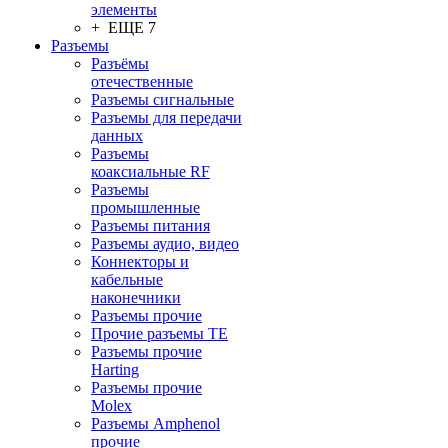
элементы
+ ЕЩЕ 7
Разъeмы
Разъёмы
отечественные
Разъeмы сигнальные
Разъeмы для передачи
данных
Разъeмы
коаксиальные RF
Разъeмы
промышленные
Разъeмы питания
Разъeмы аудио, видео
Коннекторы и
кабельные
наконечники
Разъeмы прочие
Прочие разъемы TE
Разъемы прочие
Harting
Разъемы прочие
Molex
Разъемы Amphenol
прочие