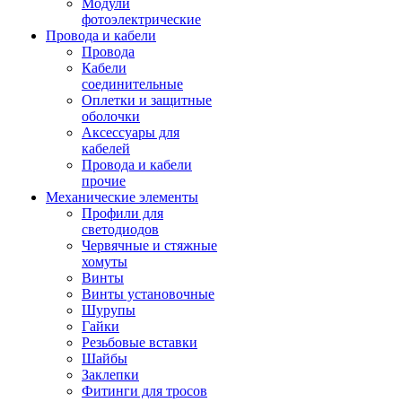
Модули
фотоэлектрические
Провода и кабели
Провода
Кабели
соединительные
Оплетки и защитные
оболочки
Аксессуары для
кабелей
Провода и кабели
прочие
Механические элементы
Профили для
светодиодов
Червячные и стяжные
хомуты
Винты
Винты установочные
Шурупы
Гайки
Резьбовые вставки
Шайбы
Заклепки
Фитинги для тросов