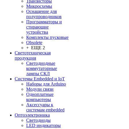
Транзисторы
Микросхемы
Оснащение для
полупроводников
Программаторы и
стирающие
устройства
Комплекты пусковые
Obsolete
+ ЕЩЕ 2
Светотехническая
продукция
Светодиодные
коммутаторные
лампы СКЛ
Системы Embedded и IoT
Наборы для Arduino
Модули связи
Одноплатные
компьютеры
Аксессуары к
системам embedded
Oптоэлектроника
Светодиоды
LED индикаторы