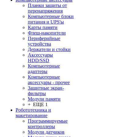
Планки защиты от
перенапряжения
Компьютерные блоки
питания и UPS'ы
Карты памяти
Флеш-накопители
Периферийные
устройства
Держатели и стойки
Аксессуары
HDD/SSD
Компьютерные
адаптеры
Компьютерные
аксессуары - прочее
Защитные экран-
фильтры
Модули памяти
+ ЕЩЕ 1
Робототехника и
макетирование
Программируемые
контроллеры
Модули датчиков