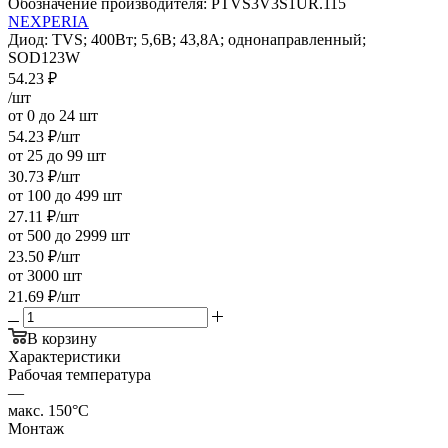
Обозначение производителя:
PTVS3V3S1UR.115
NEXPERIA
Диод: TVS; 400Вт; 5,6В; 43,8А; однонаправленный;
SOD123W
54.23
₽
/шт
от 0 до 24 шт
54.23
₽
/шт
от 25 до 99 шт
30.73
₽
/шт
от 100 до 499 шт
27.11
₽
/шт
от 500 до 2999 шт
23.50
₽
/шт
от 3000 шт
21.69
₽
/шт
В корзину
Характеристики
Рабочая температура
—
макс. 150°C
Монтаж
—