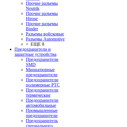
Прочие разъемы
Neutrik
Прочие разъемы
Hirose
Прочие разъемы
Binder
Разъемы войсковые
Разъeмы Automotive
+ ЕЩЕ 8
Предохранители и
защитные устройства
Предохранители
SMD
Миниатюрные
предохранители
Предохранители
полимерные PTC
Предохранители
термические
Предохранители
автомобильные
Промышленные
предохранители
Предохранитель
специального