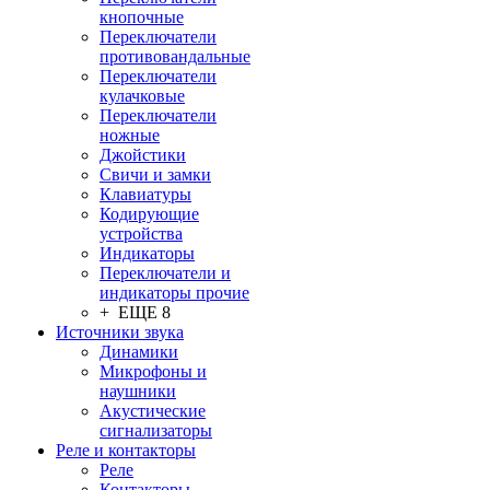
кнопочные
Переключатели
противовандальные
Переключатели
кулачковые
Переключатели
ножные
Джойстики
Свичи и замки
Клавиатуры
Кодирующие
устройства
Индикаторы
Переключатели и
индикаторы прочие
+ ЕЩЕ 8
Источники звука
Динамики
Микрофоны и
наушники
Акустические
сигнализаторы
Реле и контакторы
Реле
Контакторы