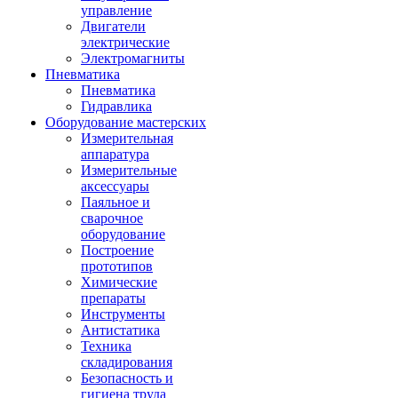
управление
Двигатели
электрические
Электромагниты
Пневматика
Пневматика
Гидравлика
Оборудование мастерских
Измерительная
аппаратура
Измерительные
аксессуары
Паяльное и
сварочное
оборудование
Построение
прототипов
Химические
препараты
Инструменты
Aнтистатика
Техника
складирования
Безопасность и
гигиена труда