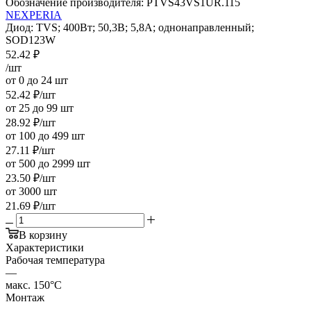
Обозначение производителя:
PTVS43VS1UR.115
NEXPERIA
Диод: TVS; 400Вт; 50,3В; 5,8А; однонаправленный;
SOD123W
52.42
₽
/шт
от 0 до 24 шт
52.42
₽
/шт
от 25 до 99 шт
28.92
₽
/шт
от 100 до 499 шт
27.11
₽
/шт
от 500 до 2999 шт
23.50
₽
/шт
от 3000 шт
21.69
₽
/шт
В корзину
Характеристики
Рабочая температура
—
макс. 150°C
Монтаж
—