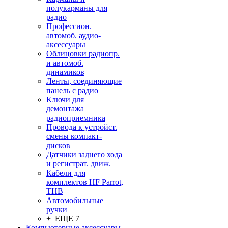
полукарманы для
радио
Профессион.
автомоб. аудио-
аксессуары
Облицовки радиопр.
и автомоб.
динамиков
Ленты, соединяющие
панель с радио
Ключи для
демонтажа
радиоприемника
Провода к устройст.
смены компакт-
дисков
Датчики заднего хода
и регистрат. движ.
Кабели для
комплектов HF Parrot,
THB
Автомобильные
ручки
+ ЕЩЕ 7
Компьютерные аксессуары