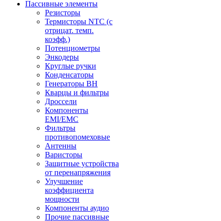
Пассивные элементы
Резисторы
Термисторы NTC (с
отрицат. темп.
коэфф.)
Потенциометры
Энкодеры
Круглые ручки
Конденсаторы
Генераторы ВН
Кварцы и фильтры
Дроссели
Компоненты
EMI/EMC
Фильтры
противопомеховые
Антенны
Варисторы
Защитные устройства
от перенапряжения
Улучшение
коэффициента
мощности
Компоненты аудио
Прочие пассивные