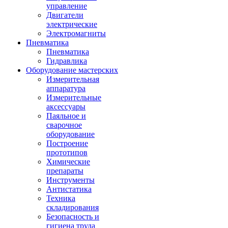
управление
Двигатели
электрические
Электромагниты
Пневматика
Пневматика
Гидравлика
Оборудование мастерских
Измерительная
аппаратура
Измерительные
аксессуары
Паяльное и
сварочное
оборудование
Построение
прототипов
Химические
препараты
Инструменты
Aнтистатика
Техника
складирования
Безопасность и
гигиена труда