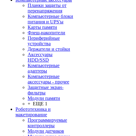
Планки защиты от
перенапряжения
Компьютерные блоки
питания и UPS'ы
Карты памяти
Флеш-накопители
Периферийные
устройства
Держатели и стойки
Аксессуары
HDD/SSD
Компьютерные
адаптеры
Компьютерные
аксессуары - прочее
Защитные экран-
фильтры
Модули памяти
+ ЕЩЕ 1
Робототехника и
макетирование
Программируемые
контроллеры
Модули датчиков