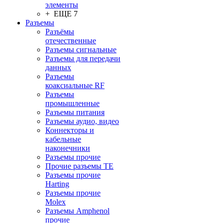
элементы
+ ЕЩЕ 7
Разъeмы
Разъёмы
отечественные
Разъeмы сигнальные
Разъeмы для передачи
данных
Разъeмы
коаксиальные RF
Разъeмы
промышленные
Разъeмы питания
Разъeмы аудио, видео
Коннекторы и
кабельные
наконечники
Разъeмы прочие
Прочие разъемы TE
Разъемы прочие
Harting
Разъемы прочие
Molex
Разъемы Amphenol
прочие