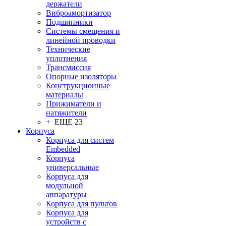
держатели
Виброамортизатор
Подшипники
Системы смещения и
линейной проводки
Технические
уплотнения
Трансмиссия
Опорные изоляторы
Конструкционные
материалы
Прижиматели и
натяжители
+ ЕЩЕ 23
Корпуса
Корпуса для систем
Embedded
Корпуса
универсальные
Корпуса для
модульной
аппаратуры
Корпуса для пультов
Корпуса для
устройств с