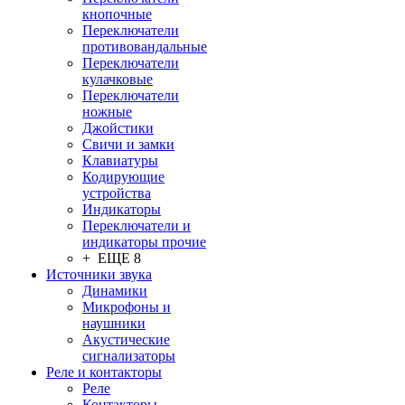
кнопочные
Переключатели
противовандальные
Переключатели
кулачковые
Переключатели
ножные
Джойстики
Свичи и замки
Клавиатуры
Кодирующие
устройства
Индикаторы
Переключатели и
индикаторы прочие
+ ЕЩЕ 8
Источники звука
Динамики
Микрофоны и
наушники
Акустические
сигнализаторы
Реле и контакторы
Реле
Контакторы