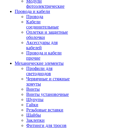
Модули
фотоэлектрические
Провода и кабели
Провода
Кабели
соединительные
Оплетки и защитные
оболочки
Аксессуары для
кабелей
Провода и кабели
прочие
Механические элементы
Профили для
светодиодов
Червячные и стяжные
хомуты
Винты
Винты установочные
Шурупы
Гайки
Резьбовые вставки
Шайбы
Заклепки
Фитинги для тросов