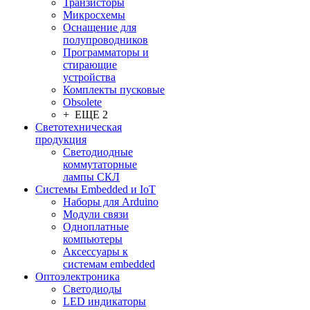
Транзисторы
Микросхемы
Оснащение для
полупроводников
Программаторы и
стирающие
устройства
Комплекты пусковые
Obsolete
+ ЕЩЕ 2
Светотехническая
продукция
Светодиодные
коммутаторные
лампы СКЛ
Системы Embedded и IoT
Наборы для Arduino
Модули связи
Одноплатные
компьютеры
Аксессуары к
системам embedded
Oптоэлектроника
Светодиоды
LED индикаторы