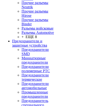
Прочие разъемы
Neutrik
Прочие разъемы
Hirose
Прочие разъемы
Binder
Разъемы войсковые
Разъeмы Automotive
+ ЕЩЕ 8
Предохранители и
защитные устройства
Предохранители
SMD
Миниатюрные
предохранители
Предохранители
полимерные PTC
Предохранители
термические
Предохранители
автомобильные
Промышленные
предохранители
Предохранитель
специального