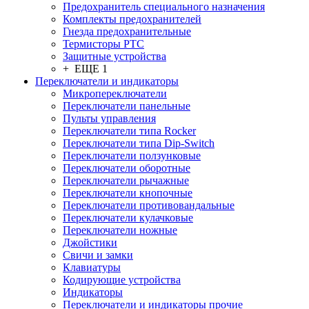
Предохранитель специального назначения
Комплекты предохранителей
Гнезда предохранительные
Термисторы PTC
Защитные устройства
+ ЕЩЕ 1
Переключатели и индикаторы
Микропереключатели
Переключатели панельные
Пульты управления
Переключатели типа Rocker
Переключатели типа Dip-Switch
Переключатели ползунковые
Переключатели оборотные
Переключатели рычажные
Переключатели кнопочные
Переключатели противовандальные
Переключатели кулачковые
Переключатели ножные
Джойстики
Свичи и замки
Клавиатуры
Кодирующие устройства
Индикаторы
Переключатели и индикаторы прочие