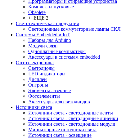
Программаторы и стирающие устройства
Комплекты пусковые
Obsolete
+ ЕЩЕ 2
Светотехническая продукция
Светодиодные коммутаторные лампы СКЛ
Системы Embedded и IoT
Наборы для Arduino
Модули связи
Одноплатные компьютеры
Аксессуары к системам embedded
Oптоэлектроника
Светодиоды
LED индикаторы
Дисплеи
Оптроны
Элементы лазерные
Фотоэлементы
Аксессуары для светодиодов
Источники света
Источники света - светодиодные ленты
Источники света - светодиодные линейки
Источники света - светодиодные модули
Миниатюрные источники света
Источники света - освещение