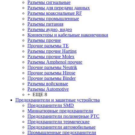
Разъeмы сигнальные
Разъeмы для передачи данных
Разъeмы коаксиальные RF
Разъeмы промышленные
Разъeмы питания
Разъeмы аудио, видео
Коннекторы и кабельные наконечники
Разъeмы прочие
Прочие разъемы TE
Разъемы прочие Harting
Разъемы прочие Molex
Разъемы Amphenol прочие
Прочие разъемы Neutrik
Прочие разъемы Hirose
Прочие разъемы Binder
Разъемы войсковые
Разъeмы Automotive
+ ЕЩЕ 8
Предохранители и защитные устройства
Предохранители SMD
Миниатюрные предохранители
Предохранители полимерные PTC
Предохранители термические
Предохранители автомобильные
Промышленные предохранители