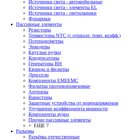
Источники света - автомобильные
Источники света - элементы EL
Источники света - светильники
Фонарики
Пассивные элементы
Резисторы
Термисторы NTC (с отрицат. темп. коэфф.)
Потенциометры
Энкодеры
Круглые ручки
Конденсаторы
Генераторы ВН
Кварцы и фильтры
Дроссели
Компоненты EMI/EMC
Фильтры противопомеховые
Антенны
Варисторы
Защитные устройства от перенапряжения
Улучшение коэффициента мощности
Компоненты аудио
Прочие пассивные элементы
+ ЕЩЕ 7
Разъeмы
Разъёмы отечественные