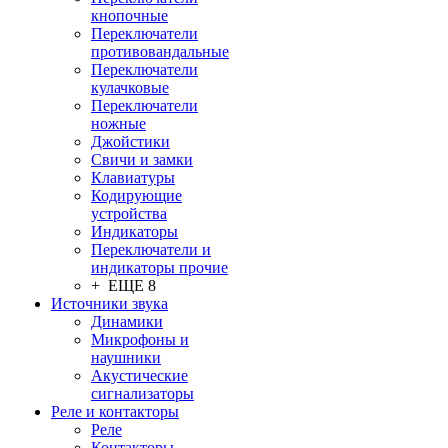
кнопочные
Переключатели
противовандальные
Переключатели
кулачковые
Переключатели
ножные
Джойстики
Свичи и замки
Клавиатуры
Кодирующие
устройства
Индикаторы
Переключатели и
индикаторы прочие
+ ЕЩЕ 8
Источники звука
Динамики
Микрофоны и
наушники
Акустические
сигнализаторы
Реле и контакторы
Реле
Контакторы