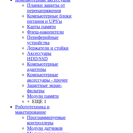
Планки защиты от
перенапряжения
Компьютерные блоки
питания и UPS'ы
Карты памяти
Флеш-накопители
Периферийные
устройства
Держатели и стойки
Аксессуары
HDD/SSD
Компьютерные
адаптеры
Компьютерные
аксессуары - прочее
Защитные экран-
фильтры
Модули памяти
+ ЕЩЕ 1
Робототехника и
макетирование
Программируемые
контроллеры
Модули датчиков