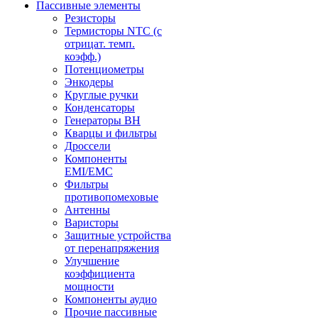
Пассивные элементы
Резисторы
Термисторы NTC (с
отрицат. темп.
коэфф.)
Потенциометры
Энкодеры
Круглые ручки
Конденсаторы
Генераторы ВН
Кварцы и фильтры
Дроссели
Компоненты
EMI/EMC
Фильтры
противопомеховые
Антенны
Варисторы
Защитные устройства
от перенапряжения
Улучшение
коэффициента
мощности
Компоненты аудио
Прочие пассивные