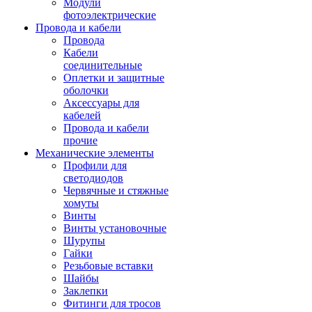
Модули
фотоэлектрические
Провода и кабели
Провода
Кабели
соединительные
Оплетки и защитные
оболочки
Аксессуары для
кабелей
Провода и кабели
прочие
Механические элементы
Профили для
светодиодов
Червячные и стяжные
хомуты
Винты
Винты установочные
Шурупы
Гайки
Резьбовые вставки
Шайбы
Заклепки
Фитинги для тросов