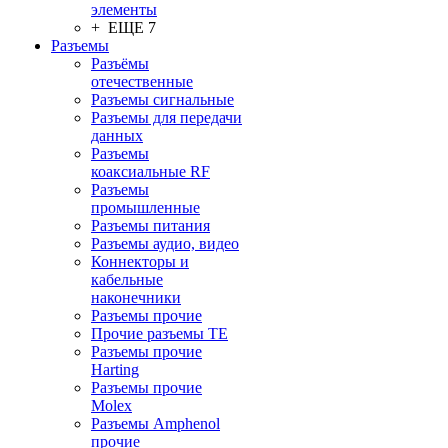
элементы
+ ЕЩЕ 7
Разъeмы
Разъёмы
отечественные
Разъeмы сигнальные
Разъeмы для передачи
данных
Разъeмы
коаксиальные RF
Разъeмы
промышленные
Разъeмы питания
Разъeмы аудио, видео
Коннекторы и
кабельные
наконечники
Разъeмы прочие
Прочие разъемы TE
Разъемы прочие
Harting
Разъемы прочие
Molex
Разъемы Amphenol
прочие