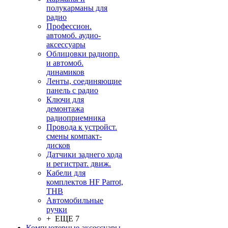
полукарманы для
радио
Профессион.
автомоб. аудио-
аксессуары
Облицовки радиопр.
и автомоб.
динамиков
Ленты, соединяющие
панель с радио
Ключи для
демонтажа
радиоприемника
Провода к устройст.
смены компакт-
дисков
Датчики заднего хода
и регистрат. движ.
Кабели для
комплектов HF Parrot,
THB
Автомобильные
ручки
+ ЕЩЕ 7
Компьютерные аксессуары