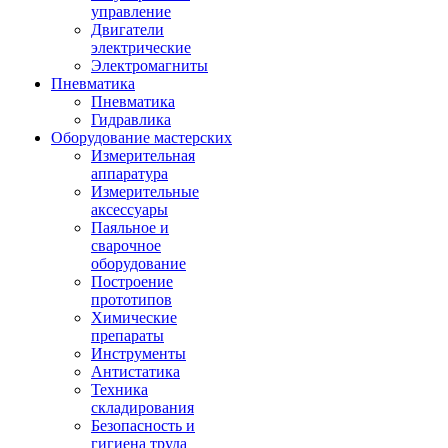
управление
Двигатели
электрические
Электромагниты
Пневматика
Пневматика
Гидравлика
Оборудование мастерских
Измерительная
аппаратура
Измерительные
аксессуары
Паяльное и
сварочное
оборудование
Построение
прототипов
Химические
препараты
Инструменты
Aнтистатика
Техника
складирования
Безопасность и
гигиена труда