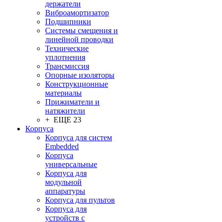
держатели
Виброамортизатор
Подшипники
Системы смещения и
линейной проводки
Технические
уплотнения
Трансмиссия
Опорные изоляторы
Конструкционные
материалы
Прижиматели и
натяжители
+ ЕЩЕ 23
Корпуса
Корпуса для систем
Embedded
Корпуса
универсальные
Корпуса для
модульной
аппаратуры
Корпуса для пультов
Корпуса для
устройств с