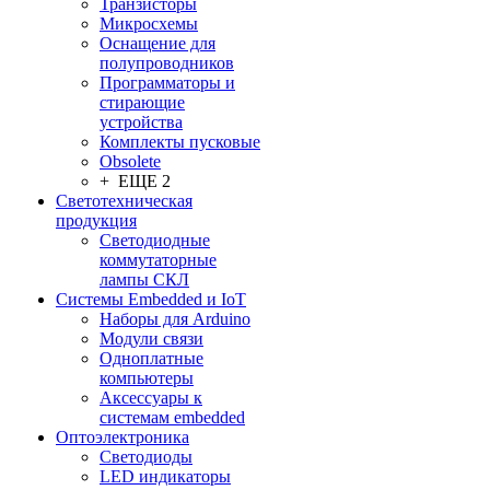
Транзисторы
Микросхемы
Оснащение для
полупроводников
Программаторы и
стирающие
устройства
Комплекты пусковые
Obsolete
+ ЕЩЕ 2
Светотехническая
продукция
Светодиодные
коммутаторные
лампы СКЛ
Системы Embedded и IoT
Наборы для Arduino
Модули связи
Одноплатные
компьютеры
Аксессуары к
системам embedded
Oптоэлектроника
Светодиоды
LED индикаторы