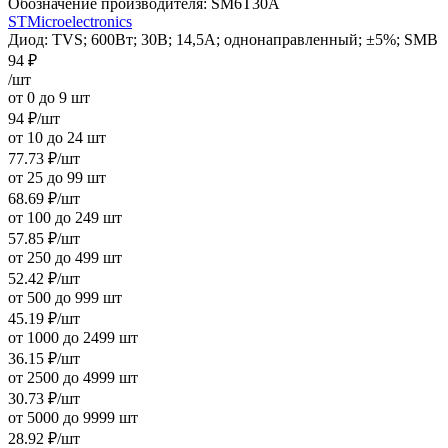
Обозначение производителя:
SM6T30A
STMicroelectronics
Диод: TVS; 600Вт; 30В; 14,5А; однонаправленный; ±5%; SMB
94
₽
/шт
от 0 до 9 шт
94
₽
/шт
от 10 до 24 шт
77.73
₽
/шт
от 25 до 99 шт
68.69
₽
/шт
от 100 до 249 шт
57.85
₽
/шт
от 250 до 499 шт
52.42
₽
/шт
от 500 до 999 шт
45.19
₽
/шт
от 1000 до 2499 шт
36.15
₽
/шт
от 2500 до 4999 шт
30.73
₽
/шт
от 5000 до 9999 шт
28.92
₽
/шт