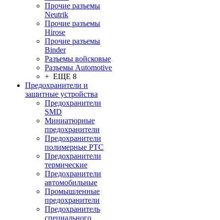
Прочие разъемы
Neutrik
Прочие разъемы
Hirose
Прочие разъемы
Binder
Разъемы войсковые
Разъeмы Automotive
+ ЕЩЕ 8
Предохранители и
защитные устройства
Предохранители
SMD
Миниатюрные
предохранители
Предохранители
полимерные PTC
Предохранители
термические
Предохранители
автомобильные
Промышленные
предохранители
Предохранитель
специального