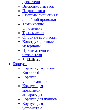
держатели
Виброамортизатор
Подшипники
Системы смещения и
линейной проводки
Технические
уплотнения
Трансмиссия
Опорные изоляторы
Конструкционные
материалы
Прижиматели и
натяжители
+ ЕЩЕ 23
Корпуса
Корпуса для систем
Embedded
Корпуса
универсальные
Корпуса для
модульной
аппаратуры
Корпуса для пультов
Корпуса для
устройств с