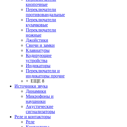
кнопочные
Переключатели
противовандальные
Переключатели
кулачковые
Переключатели
ножные
Джойстики
Свичи и замки
Клавиатуры
Кодирующие
устройства
Индикаторы
Переключатели и
индикаторы прочие
+ ЕЩЕ 8
Источники звука
Динамики
Микрофоны и
наушники
Акустические
сигнализаторы
Реле и контакторы
Реле
Контакторы