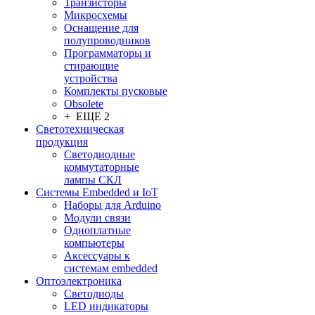
Транзисторы
Микросхемы
Оснащение для
полупроводников
Программаторы и
стирающие
устройства
Комплекты пусковые
Obsolete
+ ЕЩЕ 2
Светотехническая
продукция
Светодиодные
коммутаторные
лампы СКЛ
Системы Embedded и IoT
Наборы для Arduino
Модули связи
Одноплатные
компьютеры
Аксессуары к
системам embedded
Oптоэлектроника
Светодиоды
LED индикаторы