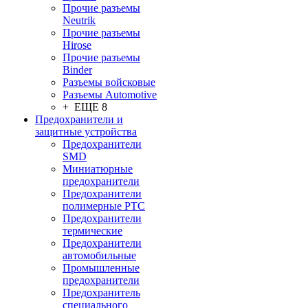
Прочие разъемы
Neutrik
Прочие разъемы
Hirose
Прочие разъемы
Binder
Разъемы войсковые
Разъeмы Automotive
+ ЕЩЕ 8
Предохранители и
защитные устройства
Предохранители
SMD
Миниатюрные
предохранители
Предохранители
полимерные PTC
Предохранители
термические
Предохранители
автомобильные
Промышленные
предохранители
Предохранитель
специального