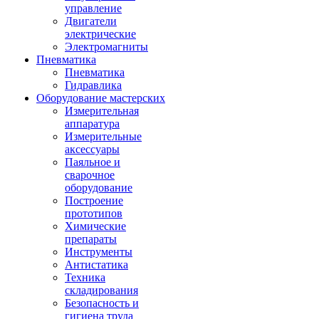
управление
Двигатели
электрические
Электромагниты
Пневматика
Пневматика
Гидравлика
Оборудование мастерских
Измерительная
аппаратура
Измерительные
аксессуары
Паяльное и
сварочное
оборудование
Построение
прототипов
Химические
препараты
Инструменты
Aнтистатика
Техника
складирования
Безопасность и
гигиена труда