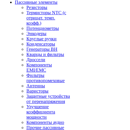
Пассивные элементы
Резисторы
Термисторы NTC (с
отрицат. темп.
коэфф.)
Потенциометры
Энкодеры
Круглые ручки
Конденсаторы
Генераторы ВН
Кварцы и фильтры
Дроссели
Компоненты
EMI/EMC
Фильтры
противопомеховые
Антенны
Варисторы
Защитные устройства
от перенапряжения
Улучшение
коэффициента
мощности
Компоненты аудио
Прочие пассивные