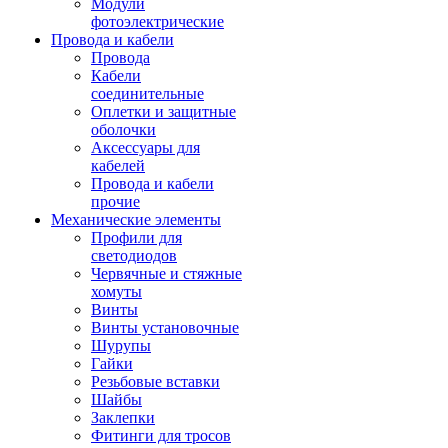
Модули
фотоэлектрические
Провода и кабели
Провода
Кабели
соединительные
Оплетки и защитные
оболочки
Аксессуары для
кабелей
Провода и кабели
прочие
Механические элементы
Профили для
светодиодов
Червячные и стяжные
хомуты
Винты
Винты установочные
Шурупы
Гайки
Резьбовые вставки
Шайбы
Заклепки
Фитинги для тросов