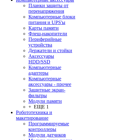
Планки защиты от
перенапряжения
Компьютерные блоки
питания и UPS'ы
Карты памяти
Флеш-накопители
Периферийные
устройства
Держатели и стойки
Аксессуары
HDD/SSD
Компьютерные
адаптеры
Компьютерные
аксессуары - прочее
Защитные экран-
фильтры
Модули памяти
+ ЕЩЕ 1
Робототехника и
макетирование
Программируемые
контроллеры
Модули датчиков