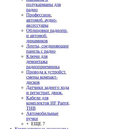
полукарманы для
радио
Профессион.
автомоб. аудио-
аксессуары
Облицовки радиопр.
и автомоб.
динамиков
Ленты, соединяющие
панель с радио
Ключи для
демонтажа
радиоприемника
Провода к устройст.
смены компакт-
дисков
Датчики заднего хода
и регистрат. движ.
Кабели для
комплектов HF Parrot,
THB
Автомобильные
ручки
+ ЕЩЕ 7
Компьютерные аксессуары