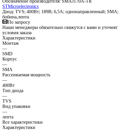
Обозначение производителя:
SMAJ170A-TR
STMicroelectronics
Диод: TVS; 400Вт; 189В; 6,5А; однонаправленный; SMA;
бобина,лента
По запросу
Наши менеджеры обязательно свяжутся с вами и уточнят
условия заказа
Характеристики
Монтаж
—
SMD
Корпус
—
SMA
Рассеиваемая мощность
—
400Вт
Тип диода
—
TVS
Вид упаковки
—
лента
Все характеристики
Характеристики