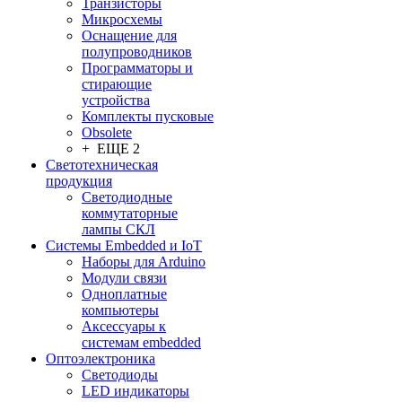
Транзисторы
Микросхемы
Оснащение для
полупроводников
Программаторы и
стирающие
устройства
Комплекты пусковые
Obsolete
+ ЕЩЕ 2
Светотехническая
продукция
Светодиодные
коммутаторные
лампы СКЛ
Системы Embedded и IoT
Наборы для Arduino
Модули связи
Одноплатные
компьютеры
Аксессуары к
системам embedded
Oптоэлектроника
Светодиоды
LED индикаторы