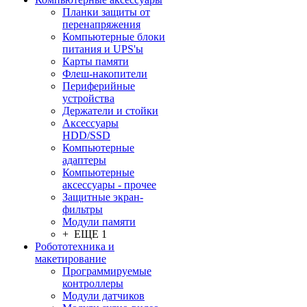
Планки защиты от
перенапряжения
Компьютерные блоки
питания и UPS'ы
Карты памяти
Флеш-накопители
Периферийные
устройства
Держатели и стойки
Аксессуары
HDD/SSD
Компьютерные
адаптеры
Компьютерные
аксессуары - прочее
Защитные экран-
фильтры
Модули памяти
+ ЕЩЕ 1
Робототехника и
макетирование
Программируемые
контроллеры
Модули датчиков