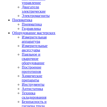
управление
Двигатели
электрические
Электромагниты
Пневматика
Пневматика
Гидравлика
Оборудование мастерских
Измерительная
аппаратура
Измерительные
аксессуары
Паяльное и
сварочное
оборудование
Построение
прототипов
Химические
препараты
Инструменты
Aнтистатика
Техника
складирования
Безопасность и
гигиена труда