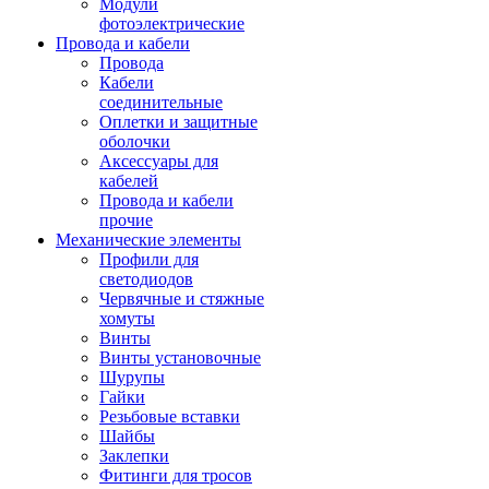
Модули
фотоэлектрические
Провода и кабели
Провода
Кабели
соединительные
Оплетки и защитные
оболочки
Аксессуары для
кабелей
Провода и кабели
прочие
Механические элементы
Профили для
светодиодов
Червячные и стяжные
хомуты
Винты
Винты установочные
Шурупы
Гайки
Резьбовые вставки
Шайбы
Заклепки
Фитинги для тросов