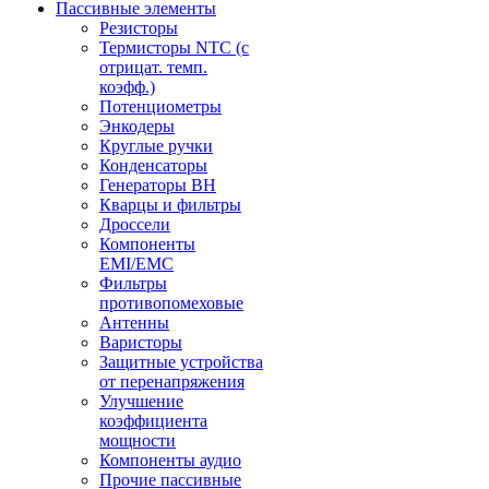
Пассивные элементы
Резисторы
Термисторы NTC (с
отрицат. темп.
коэфф.)
Потенциометры
Энкодеры
Круглые ручки
Конденсаторы
Генераторы ВН
Кварцы и фильтры
Дроссели
Компоненты
EMI/EMC
Фильтры
противопомеховые
Антенны
Варисторы
Защитные устройства
от перенапряжения
Улучшение
коэффициента
мощности
Компоненты аудио
Прочие пассивные