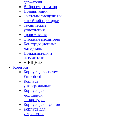
держатели
Виброамортизатор
Подшипники
Системы смещения и
линейной проводки
Технические
уплотнения
Трансмиссия
Опорные изоляторы
Конструкционные
материалы
Прижиматели и
натяжители
+ ЕЩЕ 23
Корпуса
Корпуса для систем
Embedded
Корпуса
универсальные
Корпуса для
модульной
аппаратуры
Корпуса для пультов
Корпуса для
устройств с