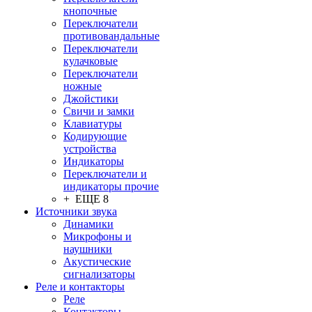
кнопочные
Переключатели
противовандальные
Переключатели
кулачковые
Переключатели
ножные
Джойстики
Свичи и замки
Клавиатуры
Кодирующие
устройства
Индикаторы
Переключатели и
индикаторы прочие
+ ЕЩЕ 8
Источники звука
Динамики
Микрофоны и
наушники
Акустические
сигнализаторы
Реле и контакторы
Реле
Контакторы