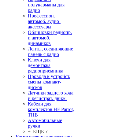
полукарманы для
радио
Профессион.
автомоб. аудио-
аксессуары
Облицовки радиопр.
и автомоб.
динамиков
Ленты, соединяющие
панель с радио
Ключи для
демонтажа
радиоприемника
Провода к устройст.
смены компакт-
дисков
Датчики заднего хода
и регистрат. движ.
Кабели для
комплектов HF Parrot,
THB
Автомобильные
ручки
+ ЕЩЕ 7
Компьютерные аксессуары