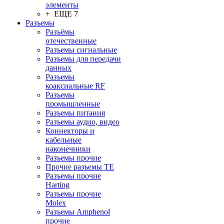
элементы
+ ЕЩЕ 7
Разъeмы
Разъёмы
отечественные
Разъeмы сигнальные
Разъeмы для передачи
данных
Разъeмы
коаксиальные RF
Разъeмы
промышленные
Разъeмы питания
Разъeмы аудио, видео
Коннекторы и
кабельные
наконечники
Разъeмы прочие
Прочие разъемы TE
Разъемы прочие
Harting
Разъемы прочие
Molex
Разъемы Amphenol
прочие