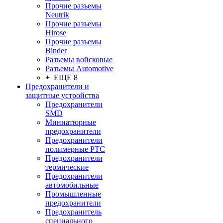
Прочие разъемы
Neutrik
Прочие разъемы
Hirose
Прочие разъемы
Binder
Разъемы войсковые
Разъeмы Automotive
+ ЕЩЕ 8
Предохранители и
защитные устройства
Предохранители
SMD
Миниатюрные
предохранители
Предохранители
полимерные PTC
Предохранители
термические
Предохранители
автомобильные
Промышленные
предохранители
Предохранитель
специального