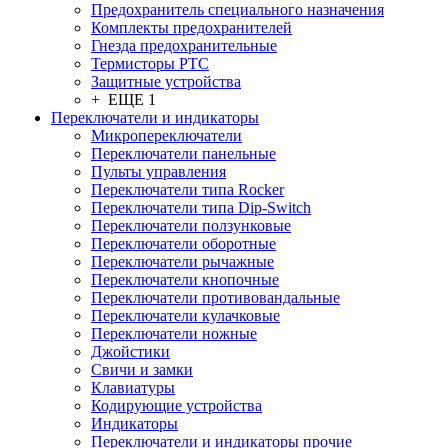
Предохранитель специального назначения
Комплекты предохранителей
Гнезда предохранительные
Термисторы PTC
Защитные устройства
+ ЕЩЕ 1
Переключатели и индикаторы
Микропереключатели
Переключатели панельные
Пульты управления
Переключатели типа Rocker
Переключатели типа Dip-Switch
Переключатели ползунковые
Переключатели оборотные
Переключатели рычажные
Переключатели кнопочные
Переключатели противовандальные
Переключатели кулачковые
Переключатели ножные
Джойстики
Свичи и замки
Клавиатуры
Кодирующие устройства
Индикаторы
Переключатели и индикаторы прочие