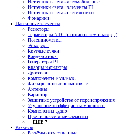
Источники света - автомобильные
Источники света - элементы EL
Источники света - светильники
Фонарики
Пассивные элементы
Резисторы
Термисторы NTC (с отрицат. темп. коэфф.)
Потенциометры
Энкодеры
Круглые ручки
Конденсаторы
Генераторы ВН
Кварцы и фильтры
Дроссели
Компоненты EMI/EMC
Фильтры противопомеховые
Антенны
Варисторы
Защитные устройства от перенапряжения
Улучшение коэффициента мощности
Компоненты аудио
Прочие пассивные элементы
+ ЕЩЕ 7
Разъeмы
Разъёмы отечественные