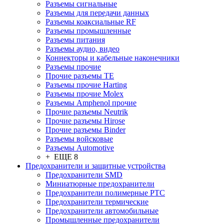
Разъeмы сигнальные
Разъeмы для передачи данных
Разъeмы коаксиальные RF
Разъeмы промышленные
Разъeмы питания
Разъeмы аудио, видео
Коннекторы и кабельные наконечники
Разъeмы прочие
Прочие разъемы TE
Разъемы прочие Harting
Разъемы прочие Molex
Разъемы Amphenol прочие
Прочие разъемы Neutrik
Прочие разъемы Hirose
Прочие разъемы Binder
Разъемы войсковые
Разъeмы Automotive
+ ЕЩЕ 8
Предохранители и защитные устройства
Предохранители SMD
Миниатюрные предохранители
Предохранители полимерные PTC
Предохранители термические
Предохранители автомобильные
Промышленные предохранители