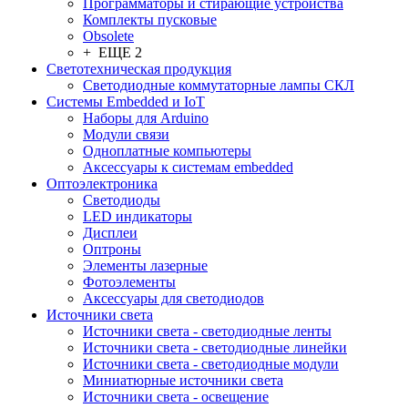
Программаторы и стирающие устройства
Комплекты пусковые
Obsolete
+ ЕЩЕ 2
Светотехническая продукция
Светодиодные коммутаторные лампы СКЛ
Системы Embedded и IoT
Наборы для Arduino
Модули связи
Одноплатные компьютеры
Аксессуары к системам embedded
Oптоэлектроника
Светодиоды
LED индикаторы
Дисплеи
Оптроны
Элементы лазерные
Фотоэлементы
Аксессуары для светодиодов
Источники света
Источники света - светодиодные ленты
Источники света - светодиодные линейки
Источники света - светодиодные модули
Миниатюрные источники света
Источники света - освещение