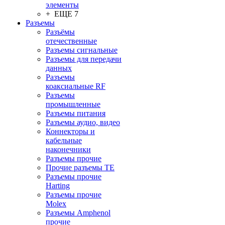
элементы
+ ЕЩЕ 7
Разъeмы
Разъёмы
отечественные
Разъeмы сигнальные
Разъeмы для передачи
данных
Разъeмы
коаксиальные RF
Разъeмы
промышленные
Разъeмы питания
Разъeмы аудио, видео
Коннекторы и
кабельные
наконечники
Разъeмы прочие
Прочие разъемы TE
Разъемы прочие
Harting
Разъемы прочие
Molex
Разъемы Amphenol
прочие