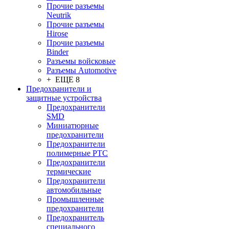
Прочие разъемы
Neutrik
Прочие разъемы
Hirose
Прочие разъемы
Binder
Разъемы войсковые
Разъeмы Automotive
+ ЕЩЕ 8
Предохранители и
защитные устройства
Предохранители
SMD
Миниатюрные
предохранители
Предохранители
полимерные PTC
Предохранители
термические
Предохранители
автомобильные
Промышленные
предохранители
Предохранитель
специального