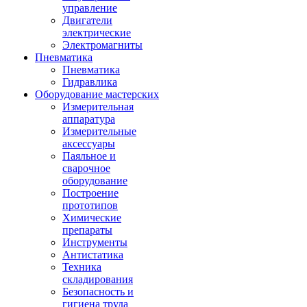
управление
Двигатели
электрические
Электромагниты
Пневматика
Пневматика
Гидравлика
Оборудование мастерских
Измерительная
аппаратура
Измерительные
аксессуары
Паяльное и
сварочное
оборудование
Построение
прототипов
Химические
препараты
Инструменты
Aнтистатика
Техника
складирования
Безопасность и
гигиена труда