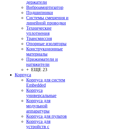
держатели
Виброамортизатор
Подшипники
Системы смещения и
линейной проводки
Технические
уплотнения
Трансмиссия
Опорные изоляторы
Конструкционные
материалы
Прижиматели и
натяжители
+ ЕЩЕ 23
Корпуса
Корпуса для систем
Embedded
Корпуса
универсальные
Корпуса для
модульной
аппаратуры
Корпуса для пультов
Корпуса для
устройств с