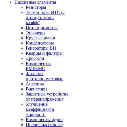
Пассивные элементы
Резисторы
Термисторы NTC (с
отрицат. темп.
коэфф.)
Потенциометры
Энкодеры
Круглые ручки
Конденсаторы
Генераторы ВН
Кварцы и фильтры
Дроссели
Компоненты
EMI/EMC
Фильтры
противопомеховые
Антенны
Варисторы
Защитные устройства
от перенапряжения
Улучшение
коэффициента
мощности
Компоненты аудио
Прочие пассивные