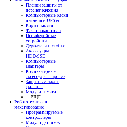
Планки защиты от
перенапряжения
Компьютерные блоки
питания и UPS'ы
Карты памяти
Флеш-накопители
Периферийные
устройства
Держатели и стойки
Аксессуары
HDD/SSD
Компьютерные
адаптеры
Компьютерные
аксессуары - прочее
Защитные экран-
фильтры
Модули памяти
+ ЕЩЕ 1
Робототехника и
макетирование
Программируемые
контроллеры
Модули датчиков