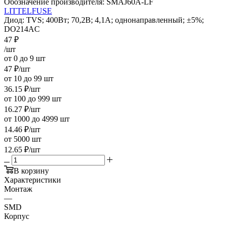
Обозначение производителя:
SMAJ60A-LF
LITTELFUSE
Диод: TVS; 400Вт; 70,2В; 4,1А; однонаправленный; ±5%;
DO214AC
47
₽
/шт
от 0 до 9 шт
47
₽
/шт
от 10 до 99 шт
36.15
₽
/шт
от 100 до 999 шт
16.27
₽
/шт
от 1000 до 4999 шт
14.46
₽
/шт
от 5000 шт
12.65
₽
/шт
В корзину
Характеристики
Монтаж
—
SMD
Корпус
—