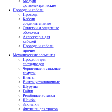
Модули
фотоэлектрические
Провода и кабели
Провода
Кабели
соединительные
Оплетки и защитные
оболочки
Аксессуары для
кабелей
Провода и кабели
прочие
Механические элементы
Профили для
светодиодов
Червячные и стяжные
хомуты
Винты
Винты установочные
Шурупы
Гайки
Резьбовые вставки
Шайбы
Заклепки
Фитинги для тросов