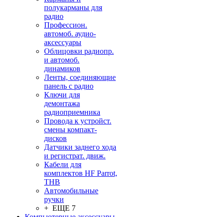
полукарманы для
радио
Профессион.
автомоб. аудио-
аксессуары
Облицовки радиопр.
и автомоб.
динамиков
Ленты, соединяющие
панель с радио
Ключи для
демонтажа
радиоприемника
Провода к устройст.
смены компакт-
дисков
Датчики заднего хода
и регистрат. движ.
Кабели для
комплектов HF Parrot,
THB
Автомобильные
ручки
+ ЕЩЕ 7
Компьютерные аксессуары