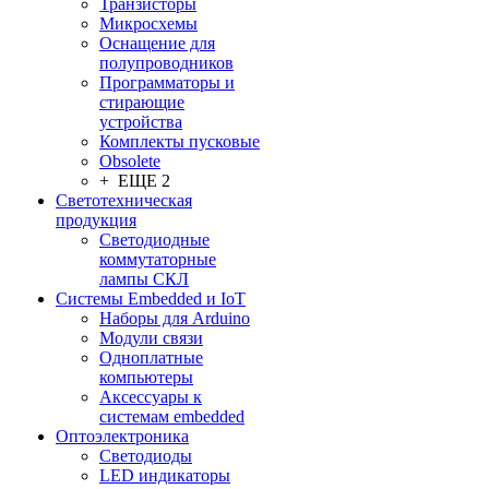
Транзисторы
Микросхемы
Оснащение для
полупроводников
Программаторы и
стирающие
устройства
Комплекты пусковые
Obsolete
+ ЕЩЕ 2
Светотехническая
продукция
Светодиодные
коммутаторные
лампы СКЛ
Системы Embedded и IoT
Наборы для Arduino
Модули связи
Одноплатные
компьютеры
Аксессуары к
системам embedded
Oптоэлектроника
Светодиоды
LED индикаторы