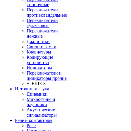
кнопочные
Переключатели
противовандальные
Переключатели
кулачковые
Переключатели
ножные
Джойстики
Свичи и замки
Клавиатуры
Кодирующие
устройства
Индикаторы
Переключатели и
индикаторы прочие
+ ЕЩЕ 8
Источники звука
Динамики
Микрофоны и
наушники
Акустические
сигнализаторы
Реле и контакторы
Реле
Контакторы