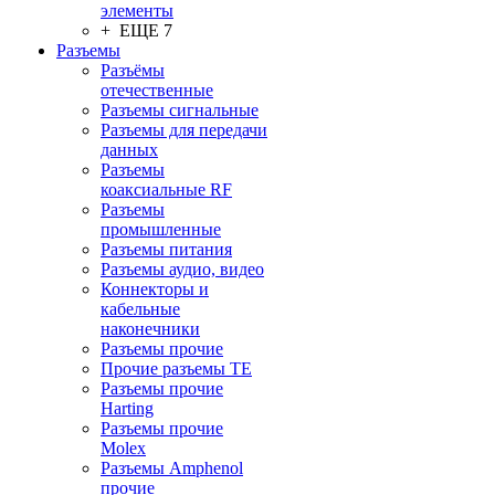
элементы
+ ЕЩЕ 7
Разъeмы
Разъёмы
отечественные
Разъeмы сигнальные
Разъeмы для передачи
данных
Разъeмы
коаксиальные RF
Разъeмы
промышленные
Разъeмы питания
Разъeмы аудио, видео
Коннекторы и
кабельные
наконечники
Разъeмы прочие
Прочие разъемы TE
Разъемы прочие
Harting
Разъемы прочие
Molex
Разъемы Amphenol
прочие