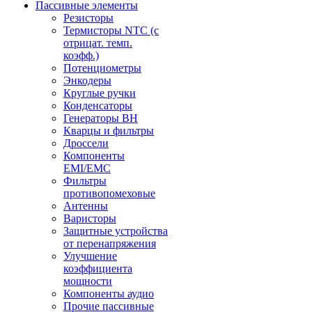
Пассивные элементы
Резисторы
Термисторы NTC (с
отрицат. темп.
коэфф.)
Потенциометры
Энкодеры
Круглые ручки
Конденсаторы
Генераторы ВН
Кварцы и фильтры
Дроссели
Компоненты
EMI/EMC
Фильтры
противопомеховые
Антенны
Варисторы
Защитные устройства
от перенапряжения
Улучшение
коэффициента
мощности
Компоненты аудио
Прочие пассивные