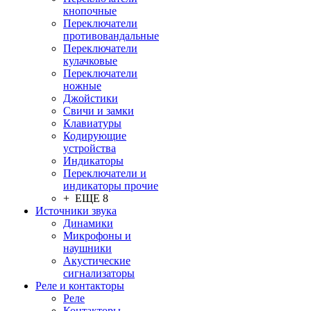
кнопочные
Переключатели
противовандальные
Переключатели
кулачковые
Переключатели
ножные
Джойстики
Свичи и замки
Клавиатуры
Кодирующие
устройства
Индикаторы
Переключатели и
индикаторы прочие
+ ЕЩЕ 8
Источники звука
Динамики
Микрофоны и
наушники
Акустические
сигнализаторы
Реле и контакторы
Реле
Контакторы