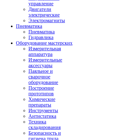
управление
Двигатели
электрические
Электромагниты
Пневматика
Пневматика
Гидравлика
Оборудование мастерских
Измерительная
аппаратура
Измерительные
аксессуары
Паяльное и
сварочное
оборудование
Построение
прототипов
Химические
препараты
Инструменты
Aнтистатика
Техника
складирования
Безопасность и
гигиена труда