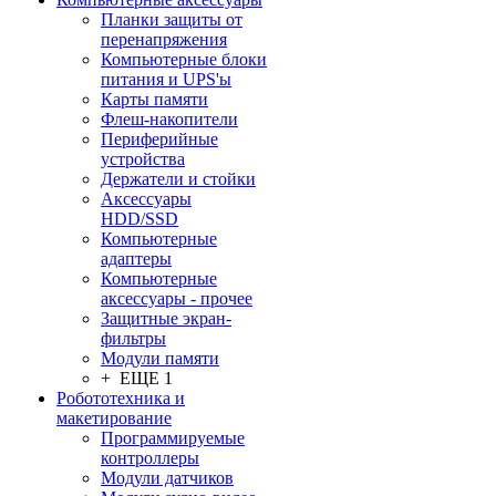
Планки защиты от
перенапряжения
Компьютерные блоки
питания и UPS'ы
Карты памяти
Флеш-накопители
Периферийные
устройства
Держатели и стойки
Аксессуары
HDD/SSD
Компьютерные
адаптеры
Компьютерные
аксессуары - прочее
Защитные экран-
фильтры
Модули памяти
+ ЕЩЕ 1
Робототехника и
макетирование
Программируемые
контроллеры
Модули датчиков