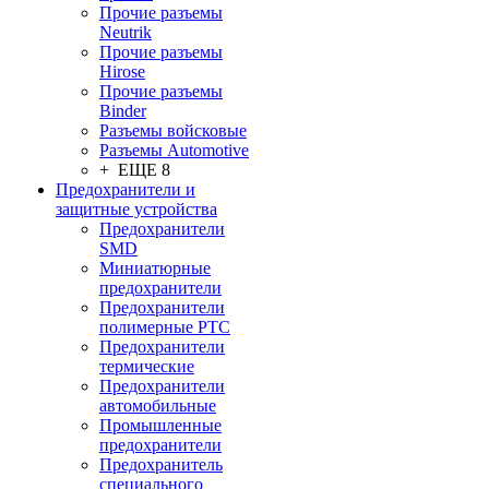
Прочие разъемы
Neutrik
Прочие разъемы
Hirose
Прочие разъемы
Binder
Разъемы войсковые
Разъeмы Automotive
+ ЕЩЕ 8
Предохранители и
защитные устройства
Предохранители
SMD
Миниатюрные
предохранители
Предохранители
полимерные PTC
Предохранители
термические
Предохранители
автомобильные
Промышленные
предохранители
Предохранитель
специального