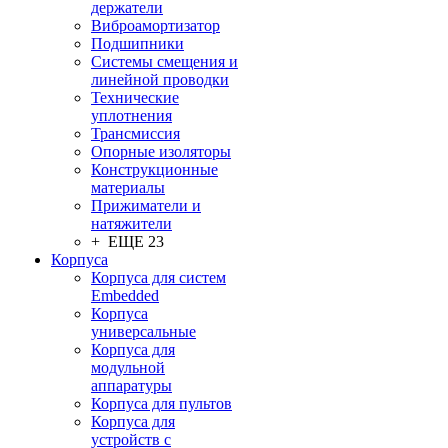
держатели
Виброамортизатор
Подшипники
Системы смещения и
линейной проводки
Технические
уплотнения
Трансмиссия
Опорные изоляторы
Конструкционные
материалы
Прижиматели и
натяжители
+ ЕЩЕ 23
Корпуса
Корпуса для систем
Embedded
Корпуса
универсальные
Корпуса для
модульной
аппаратуры
Корпуса для пультов
Корпуса для
устройств с