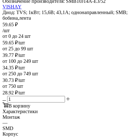
Обозначение производителя:
SMB10J14A-E3/52
VISHAY
Диод: TVS; 1кВт; 15,6В; 43,1А; однонаправленный; SMB;
бобина,лента
59.65
₽
/шт
от 0 до 24 шт
59.65
₽
/шт
от 25 до 99 шт
39.77
₽
/шт
от 100 до 249 шт
34.35
₽
/шт
от 250 до 749 шт
30.73
₽
/шт
от 750 шт
28.92
₽
/шт
В корзину
Характеристики
Монтаж
—
SMD
Корпус
—