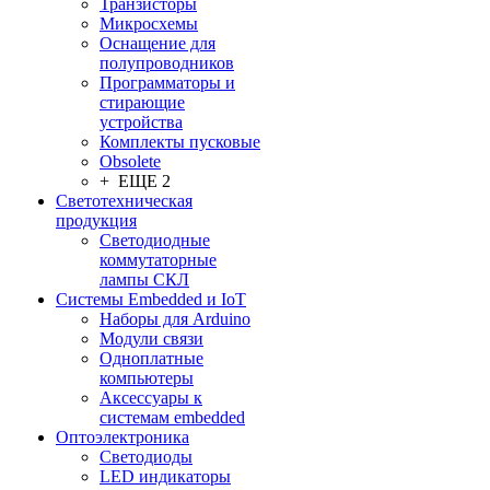
Транзисторы
Микросхемы
Оснащение для
полупроводников
Программаторы и
стирающие
устройства
Комплекты пусковые
Obsolete
+ ЕЩЕ 2
Светотехническая
продукция
Светодиодные
коммутаторные
лампы СКЛ
Системы Embedded и IoT
Наборы для Arduino
Модули связи
Одноплатные
компьютеры
Аксессуары к
системам embedded
Oптоэлектроника
Светодиоды
LED индикаторы