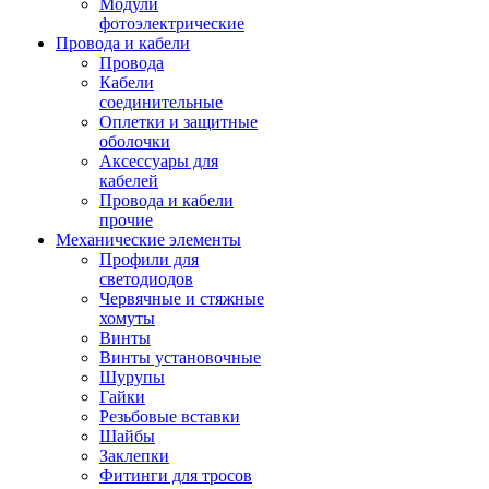
Модули
фотоэлектрические
Провода и кабели
Провода
Кабели
соединительные
Оплетки и защитные
оболочки
Аксессуары для
кабелей
Провода и кабели
прочие
Механические элементы
Профили для
светодиодов
Червячные и стяжные
хомуты
Винты
Винты установочные
Шурупы
Гайки
Резьбовые вставки
Шайбы
Заклепки
Фитинги для тросов