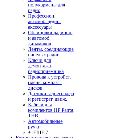
полукарманы для
радио
Профессион.
автомоб. аудио-
аксессуары
Облицовки радиопр.
и автомоб.
динамиков
Ленты, соединяющие
панель с радио
Ключи для
демонтажа
радиоприемника
Провода к устройст.
смены компакт-
дисков
Датчики заднего хода
и регистрат. движ.
Кабели для
комплектов HF Parrot,
THB
Автомобильные
ручки
+ ЕЩЕ 7
Компьютерные аксессуары