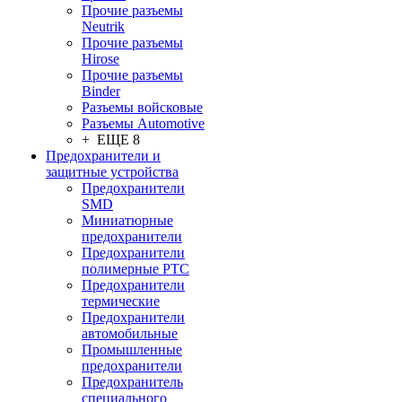
Прочие разъемы
Neutrik
Прочие разъемы
Hirose
Прочие разъемы
Binder
Разъемы войсковые
Разъeмы Automotive
+ ЕЩЕ 8
Предохранители и
защитные устройства
Предохранители
SMD
Миниатюрные
предохранители
Предохранители
полимерные PTC
Предохранители
термические
Предохранители
автомобильные
Промышленные
предохранители
Предохранитель
специального