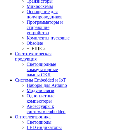
Транзисторы
Микросхемы
Оснащение для
полупроводников
Программаторы и
стирающие
устройства
Комплекты пусковые
Obsolete
+ ЕЩЕ 2
Светотехническая
продукция
Светодиодные
коммутаторные
лампы СКЛ
Системы Embedded и IoT
Наборы для Arduino
Модули связи
Одноплатные
компьютеры
Аксессуары к
системам embedded
Oптоэлектроника
Светодиоды
LED индикаторы