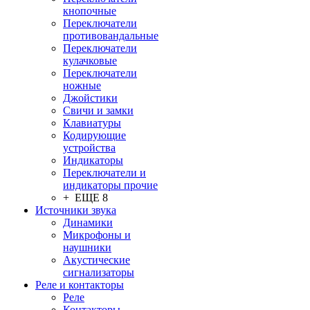
кнопочные
Переключатели
противовандальные
Переключатели
кулачковые
Переключатели
ножные
Джойстики
Свичи и замки
Клавиатуры
Кодирующие
устройства
Индикаторы
Переключатели и
индикаторы прочие
+ ЕЩЕ 8
Источники звука
Динамики
Микрофоны и
наушники
Акустические
сигнализаторы
Реле и контакторы
Реле
Контакторы