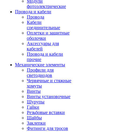
Модули
фотоэлектрические
Провода и кабели
Провода
Кабели
соединительные
Оплетки и защитные
оболочки
Аксессуары для
кабелей
Провода и кабели
прочие
Механические элементы
Профили для
светодиодов
Червячные и стяжные
хомуты
Винты
Винты установочные
Шурупы
Гайки
Резьбовые вставки
Шайбы
Заклепки
Фитинги для тросов