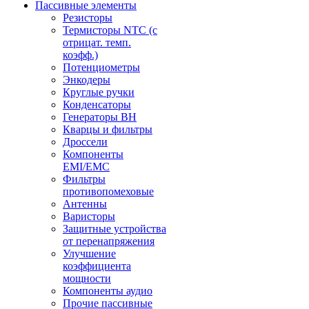
Пассивные элементы
Резисторы
Термисторы NTC (с
отрицат. темп.
коэфф.)
Потенциометры
Энкодеры
Круглые ручки
Конденсаторы
Генераторы ВН
Кварцы и фильтры
Дроссели
Компоненты
EMI/EMC
Фильтры
противопомеховые
Антенны
Варисторы
Защитные устройства
от перенапряжения
Улучшение
коэффициента
мощности
Компоненты аудио
Прочие пассивные