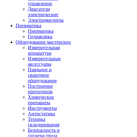
управление
Двигатели
электрические
Электромагниты
Пневматика
Пневматика
Гидравлика
Оборудование мастерских
Измерительная
аппаратура
Измерительные
аксессуары
Паяльное и
сварочное
оборудование
Построение
прототипов
Химические
препараты
Инструменты
Aнтистатика
Техника
складирования
Безопасность и
гигиена труда