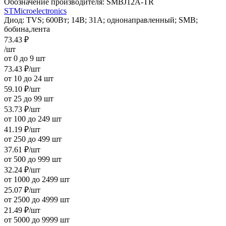
Обозначение производителя:
SMBJ12A-TR
STMicroelectronics
Диод: TVS; 600Вт; 14В; 31А; однонаправленный; SMB;
бобина,лента
73.43
₽
/шт
от 0 до 9 шт
73.43
₽
/шт
от 10 до 24 шт
59.10
₽
/шт
от 25 до 99 шт
53.73
₽
/шт
от 100 до 249 шт
41.19
₽
/шт
от 250 до 499 шт
37.61
₽
/шт
от 500 до 999 шт
32.24
₽
/шт
от 1000 до 2499 шт
25.07
₽
/шт
от 2500 до 4999 шт
21.49
₽
/шт
от 5000 до 9999 шт