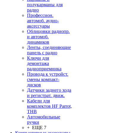
полукарманы для
радио
Профессион.
автомоб. аудио-
аксессуары
Облицовки радиопр.
и автомоб.
динамиков
Ленты, соединяющие
панель с радио
Ключи для
демонтажа
радиоприемника
Провода к устройст.
смены компакт-
дисков
Датчики заднего хода
и регистрат. движ.
Кабели для
комплектов HF Parrot,
THB
Автомобильные
ручки
+ ЕЩЕ 7
Компьютерные аксессуары