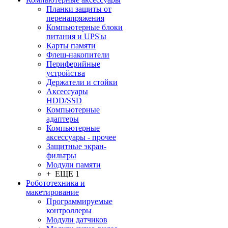
Планки защиты от
перенапряжения
Компьютерные блоки
питания и UPS'ы
Карты памяти
Флеш-накопители
Периферийные
устройства
Держатели и стойки
Аксессуары
HDD/SSD
Компьютерные
адаптеры
Компьютерные
аксессуары - прочее
Защитные экран-
фильтры
Модули памяти
+ ЕЩЕ 1
Робототехника и
макетирование
Программируемые
контроллеры
Модули датчиков