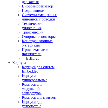
держатели
Виброамортизатор
Подшипники
Системы смещения и
линейной проводки
Технические
уплотнения
Трансмиссия
Опорные изоляторы
Конструкционные
материалы
Прижиматели и
натяжители
+ ЕЩЕ 23
Корпуса
Корпуса для систем
Embedded
Корпуса
универсальные
Корпуса для
модульной
аппаратуры
Корпуса для пультов
Корпуса для
устройств с