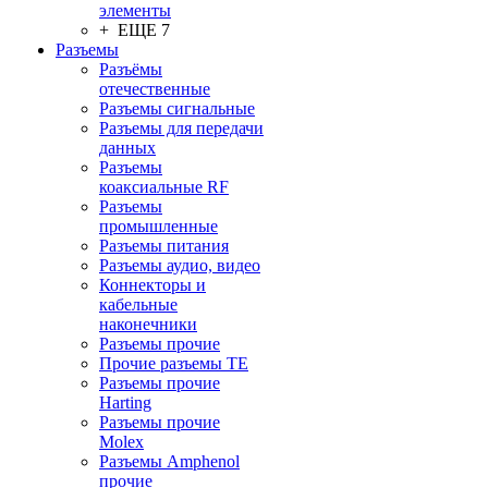
элементы
+ ЕЩЕ 7
Разъeмы
Разъёмы
отечественные
Разъeмы сигнальные
Разъeмы для передачи
данных
Разъeмы
коаксиальные RF
Разъeмы
промышленные
Разъeмы питания
Разъeмы аудио, видео
Коннекторы и
кабельные
наконечники
Разъeмы прочие
Прочие разъемы TE
Разъемы прочие
Harting
Разъемы прочие
Molex
Разъемы Amphenol
прочие